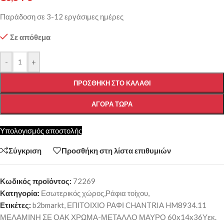
Παράδοση σε 3-12 εργάσιμες ημέρες
Σε απόθεμα
-
+
ΠΡΟΣΘΉΚΗ ΣΤΟ ΚΑΛΆΘΙ
ΑΓΟΡΆ ΤΏΡΑ
Υπολογισμός αποστολής
Σύγκριση
Προσθήκη στη λίστα επιθυμιών
Κωδικός προϊόντος:
72269
Κατηγορία:
Εσωτερικός χώρος,Ράφια τοίχου,
Ετικέτες:
b2bmarkt
,
ΕΠΙΤΟΙΧΙΟ ΡΑΦΙ CHANTRIA HM8934.11
ΜΕΛΑΜΙΝΗ ΣΕ ΟΑΚ ΧΡΩΜΑ-ΜΕΤΑΛΛΟ ΜΑΥΡΟ 60x14x36Υεκ.