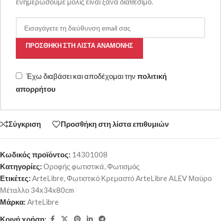
ενημερώσουμε μόλις είναι ξανά διαθέσιμο.
ΠΡΟΣΘΉΚΗ ΣΤΗ ΛΊΣΤΑ ΑΝΑΜΟΝΉΣ
Έχω διαβάσει και αποδέχομαι την
πολιτική
απορρήτου
Σύγκριση
Προσθήκη στη λίστα επιθυμιών
Κωδικός προϊόντος:
14301008
Κατηγορίες:
Οροφής φωτιστικά
,
Φωτισμός
Ετικέτες:
ArteLibre
,
Φωτιστικό Κρεμαστό ArteLibre ALEV Μαύρο
Μέταλλο 34x34x80cm
Μάρκα:
ArteLibre
Κοινή χρήση: