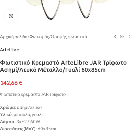
Κάντε κλικ για μεγέθυνση
Αρχική σελίδα
/
Φωτισμός
/
Οροφής φωτιστικά
ArteLibre
Φωτιστικό Κρεμαστό ArteLibre JAR Τρίφωτο
Ασημί/Λευκό Μέταλλο/Γυαλί 60x85cm
142,66
€
Φωτιστικό κρεμαστό JAR τρίφωτο
Χρώμα
: ασημί/λευκό
Υλικό
: μέταλλο, γυαλί
Λάμπα
: 3xE27 60W
Διαστάσεις(ΜxΥ)
: 60x85cm