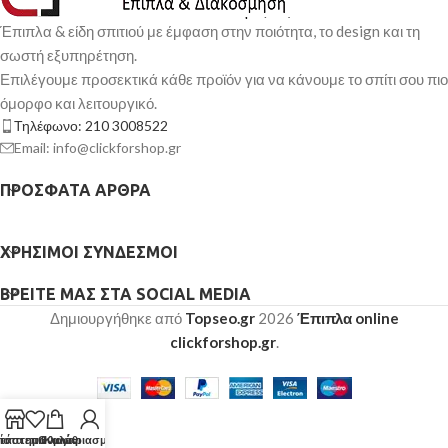
Έπιπλα & είδη σπιτιού με έμφαση στην ποιότητα, το design και τη
σωστή εξυπηρέτηση.
Επιλέγουμε προσεκτικά κάθε προϊόν για να κάνουμε το σπίτι σου πιο
όμορφο και λειτουργικό.
Τηλέφωνο: 210 3008522
Email: info@clickforshop.gr
ΠΡΌΣΦΑΤΑ ΆΡΘΡΑ
ΧΡΉΣΙΜΟΙ ΣΎΝΔΕΣΜΟΙ
ΒΡΕΊΤΕ ΜΑΣ ΣΤΑ SOCIAL MEDIA
Δημιουργήθηκε από
Topseo.gr
2026
Έπιπλα online
clickforshop.gr
.
τάστημα
ίστα επιθυμιών
Ο λογαριασμός μου
Καλάθι