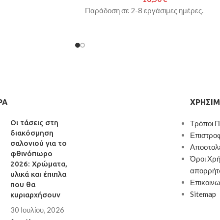
Παράδοση σε 2-8 εργάσιμες ημέρες.
ΡΑ
ΧΡΉΣΙΜ
Οι τάσεις στη
Τρόποι 
διακόσμηση
Επιστρο
σαλονιού για το
Αποστολ
φθινόπωρο
Όροι Χρή
2026: Χρώματα,
απορρήτ
υλικά και έπιπλα
Επικοινω
που θα
Sitemap
κυριαρχήσουν
30 Ιουλίου, 2026