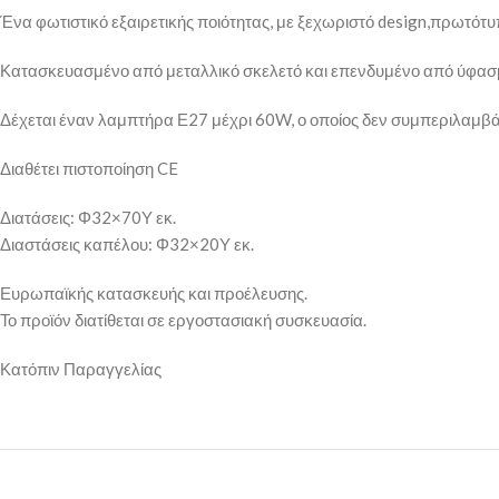
Ένα φωτιστικό εξαιρετικής ποιότητας, με ξεχωριστό design,πρωτότ
Κατασκευασμένο από μεταλλικό σκελετό και επενδυμένο από ύφασμ
Δέχεται έναν λαμπτήρα Ε27 μέχρι 60W, ο οποίος δεν συμπεριλαμβά
Διαθέτει πιστοποίηση CE
Διατάσεις: Φ32×70Υ εκ.
Διαστάσεις καπέλου: Φ32×20Υ εκ.
Ευρωπαϊκής κατασκευής και προέλευσης.
Το προϊόν διατίθεται σε εργοστασιακή συσκευασία.
Κατόπιν Παραγγελίας