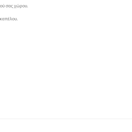
κού σας χώρου.
 καπέλου.