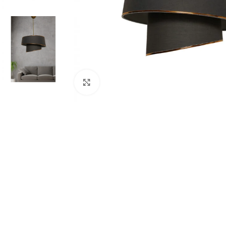
Κάντε κλικ για μεγέθυνση