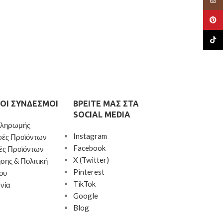
Παράδοση σε 2-8
Pinte
TikTo
ΟΙ ΣΎΝΔΕΣΜΟΙ
ΒΡΕΊΤΕ ΜΑΣ ΣΤΑ
SOCIAL MEDIA
Πληρωμής
Instagram
φές Προϊόντων
Facebook
ές Προϊόντων
X (Twitter)
σης & Πολιτική
Pinterest
ου
TikTok
νία
Google
Blog