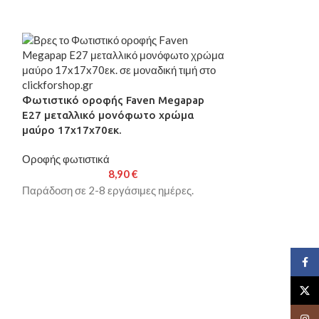
Φωτιστικό οροφής Faven Megapap
E27 μεταλλικό μονόφωτο χρώμα
μαύρο 17x17x70εκ.
Οροφής φωτιστικά
8,90
€
Παράδοση σε 2-8 εργάσιμες ημέρες.
Φωτιστικό ορο
μεταλλικό μο
Face
24x24x70εκ.
X
Οροφής φωτιστι
Insta