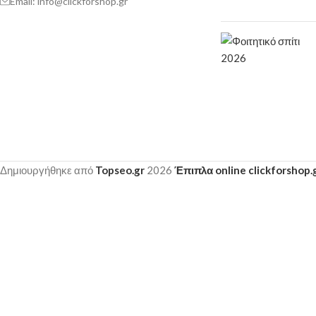
Email: info@clickforshop.gr
Δημιουργήθηκε από
Topseo.gr
2026
Έπιπλα online clickforshop.