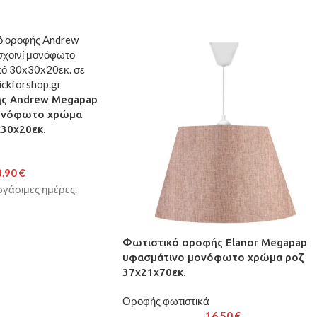
ς Andrew Megapap
μονόφωτο χρώμα
30x20εκ.
3,90
€
γάσιμες ημέρες.
Φωτιστικό οροφής Elanor Megapap
υφασμάτινο μονόφωτο χρώμα ροζ
37x21x70εκ.
Οροφής φωτιστικά
16,50
€