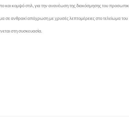
υπο και κομψό στιλ, για την ανανέωση της διακόσμησης του προσωπι
α σε ανθρακί απόχρωση με χρυσές λεπτομέρειες στο τελείωμα του
νεται στη συσκευασία.