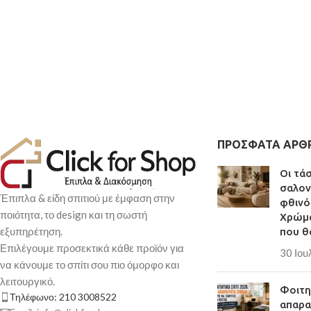
ΠΡΌΣΦΑΤΑ ΆΡΘ
Οι τά
σαλον
Έπιπλα & είδη σπιτιού με έμφαση στην
φθινό
ποιότητα, το design και τη σωστή
Χρώμα
εξυπηρέτηση.
που θ
Επιλέγουμε προσεκτικά κάθε προϊόν για
30 Ιου
να κάνουμε το σπίτι σου πιο όμορφο και
λειτουργικό.
Φοιτητ
Τηλέφωνο: 210 3008522
απαρα