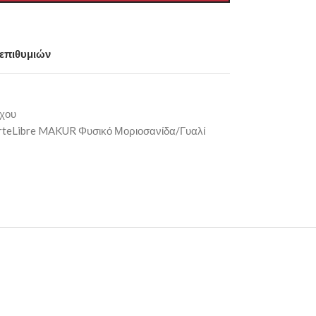
 επιθυμιών
ίχου
rteLibre MAKUR Φυσικό Μοριοσανίδα/Γυαλί