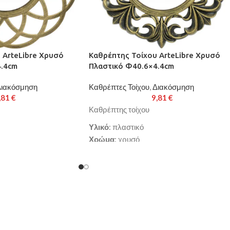
 ArteLibre Χρυσό
Καθρέπτης Τοίχου ArteLibre Χρυσό
4.4cm
Πλαστικό Φ40.6×4.4cm
ιακόσμηση
Καθρέπτες Τοίχου
,
Διακόσμηση
,81
€
9,81
€
Καθρέπτης τοίχου
Υλικό
: πλαστικό
Χρώμα
: χρυσό
x4.4cm
Διαστάσεις
: Φ40.6x4.4cm
εργάσιμες ημέρες
Παράδοση σε 3-10 εργάσιμες ημέρες