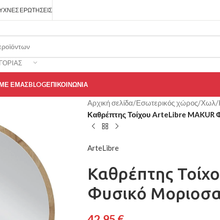
ΥΧΝΈΣ ΕΡΩΤΉΣΕΙΣ
ΓΟΡΊΑΣ
 ΜΕ ΕΜΆΣ
BLOG
ΕΠΙΚΟΙΝΩΝΊΑ
Αρχική σελίδα
/
Εσωτερικός χώρος
/
Χωλ
/
Καθρέπτης Τοίχου ArteLibre MAKUR 
ArteLibre
Καθρέπτης Τοίχ
Φυσικό Μοριοσα
42,95
€