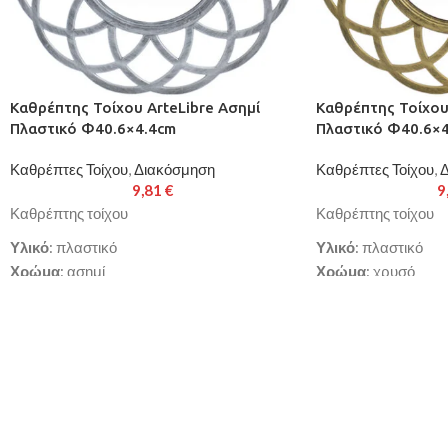
Καθρέπτης Τοίχου ArteLibre Ασημί
Καθρέπτης Τοίχου
Πλαστικό Φ40.6×4.4cm
Πλαστικό Φ40.6×
Καθρέπτες Τοίχου
,
Διακόσμηση
Καθρέπτες Τοίχου
,
Δ
9,81
€
9
Καθρέπτης τοίχου
Καθρέπτης τοίχου
Υλικό
: πλαστικό
Υλικό
: πλαστικό
Χρώμα
: ασημί
Χρώμα
: χρυσό
Διαστάσεις
: Φ40.6x4.4cm
Διαστάσεις
: Φ40.6
Παράδοση σε 3-10 εργάσιμες ημέρες
Παράδοση σε 3-10 