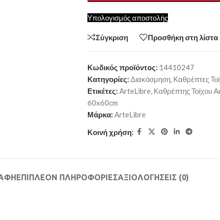
Υπολογισμός αποστολής
Σύγκριση
Προσθήκη στη λίστα
Κωδικός προϊόντος:
14410247
Κατηγορίες:
Διακόσμηση
,
Καθρέπτες Το
Ετικέτες:
ArteLibre
,
Καθρέπτης Τοίχου A
60x60cm
Μάρκα:
ArteLibre
Κοινή χρήση:
ΡΑΦΉ
ΕΠΙΠΛΈΟΝ ΠΛΗΡΟΦΟΡΊΕΣ
ΑΞΙΟΛΟΓΉΣΕΙΣ (0)