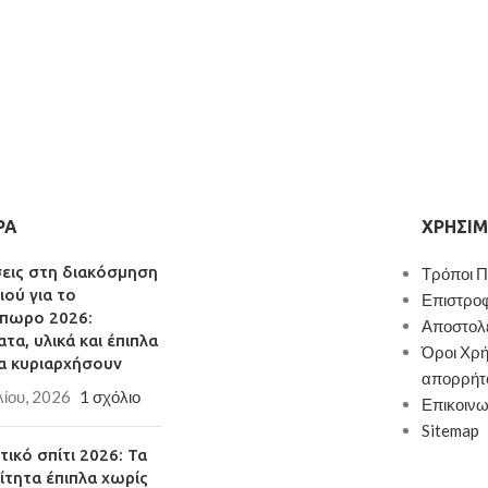
ΡΑ
ΧΡΉΣΙΜ
σεις στη διακόσμηση
Τρόποι 
ιού για το
Επιστρο
πωρο 2026:
Αποστολ
τα, υλικά και έπιπλα
Όροι Χρή
α κυριαρχήσουν
απορρήτ
λίου, 2026
1 σχόλιο
Επικοινω
Sitemap
ικό σπίτι 2026: Τα
ίτητα έπιπλα χωρίς