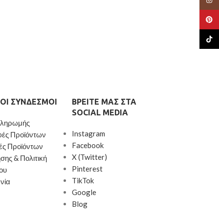
Pinte
TikTo
ΟΙ ΣΎΝΔΕΣΜΟΙ
ΒΡΕΊΤΕ ΜΑΣ ΣΤΑ
SOCIAL MEDIA
Πληρωμής
Instagram
φές Προϊόντων
Facebook
ές Προϊόντων
X (Twitter)
σης & Πολιτική
Pinterest
ου
TikTok
νία
Google
Blog