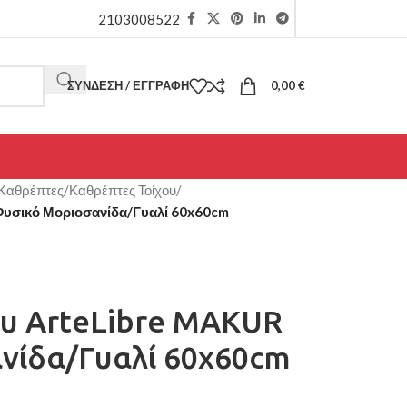
2103008522
ΣΎΝΔΕΣΗ / ΕΓΓΡΑΦΉ
0,00
€
Καθρέπτες
/
Καθρέπτες Τοίχου
/
Φυσικό Μοριοσανίδα/Γυαλί 60x60cm
ου ArteLibre MAKUR
νίδα/Γυαλί 60x60cm