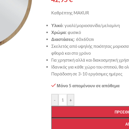
Καθρέπτης MAKUR
Υλικό
: γυαλί/μοριοσανίδα/μελαμίνη
Χρώμα
: φυσικό
Διαστάσεις
: 60x60cm
Σκελετός από υψηλής ποιότητας μοριοσα
φθορά και στο χρόνο
Για χρηστική αλλά και διακοσμητική χρήσ
Ιδανικός για κάθε χώρο του σπιτιού, θα 
Παράδοση σε 3-10 εργάσιμες ημέρες
Μόνο 5 απομένουν σε απόθεμα
-
+
ΠΡΟΣΘΉ
Α