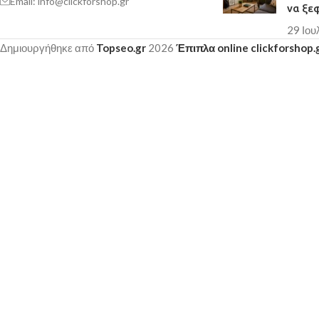
Email: info@clickforshop.gr
να ξε
29 Ιου
Δημιουργήθηκε από
Topseo.gr
2026
Έπιπλα online clickforshop.