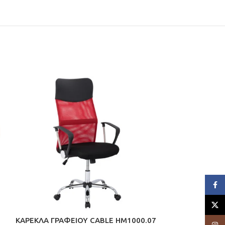
Face
X
ΚΑΡΕΚΛΑ ΓΡΑΦΕΙΟΥ CABLE HM1000.07
ΟΜΠΡΕΛΑ 4×4μ
Insta