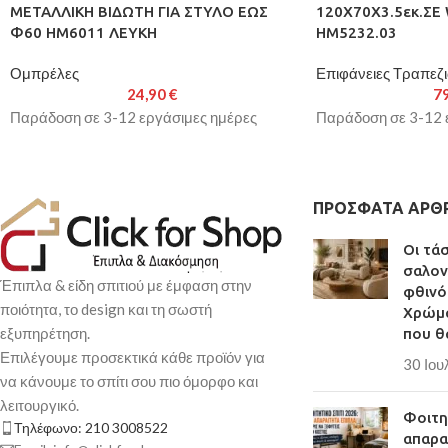
ΜΕΤΑΛΛΙΚΗ ΒΙΔΩΤΗ ΓΙΑ ΣΤΥΛΟ ΕΩΣ
120Χ70Χ3.5εκ.Σ
Φ60 HM6011 ΛΕΥΚΗ
HM5232.03
Ομπρέλες
Επιφάνειες Τραπεζ
24,90
€
7
Παράδοση σε 3-12 εργάσιμες ημέρες
Παράδοση σε 3-12 
ΠΡΌΣΦΑΤΑ ΆΡΘ
Οι τά
σαλον
Έπιπλα & είδη σπιτιού με έμφαση στην
φθινό
ποιότητα, το design και τη σωστή
Χρώμα
εξυπηρέτηση.
που θ
Επιλέγουμε προσεκτικά κάθε προϊόν για
30 Ιου
να κάνουμε το σπίτι σου πιο όμορφο και
λειτουργικό.
Φοιτητ
Τηλέφωνο: 210 3008522
απαρα