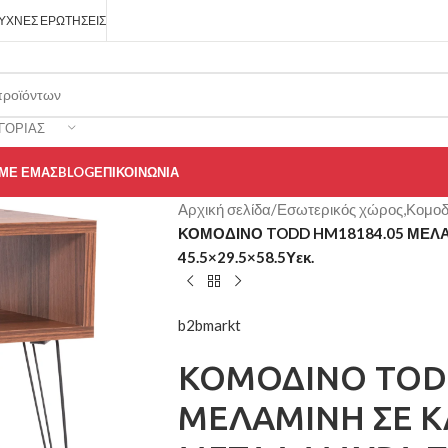
ΥΧΝΈΣ ΕΡΩΤΉΣΕΙΣ
ΓΟΡΊΑΣ
 ΜΕ ΕΜΆΣ
BLOG
ΕΠΙΚΟΙΝΩΝΊΑ
Αρχική σελίδα
/
Εσωτερικός χώρος,Κομοδ
ΚΟΜΟΔΙΝΟ TODD HM18184.05 ΜΕΛΑ
45.5×29.5×58.5Υεκ.
b2bmarkt
ΚΟΜΟΔΙΝΟ TOD
ΜΕΛΑΜΙΝΗ ΣΕ Κ