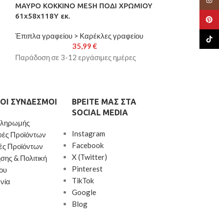
ΜΑΥΡΟ ΚΟΚΚΙΝΟ MESH ΠΟΔΙ ΧΡΩΜΙΟΥ
ΤΗΛΕΣΚΟΠΙΚΗ 
61x58x118Y εκ.
ΑΕΡΑΓΩΓΟ HM6
Pinte
Έπιπλα γραφείου > Καρέκλες γραφείου
Ομπρέλες
TikTo
35,99
€
Παράδοση σε 3-12 εργάσιμες ημέρες
Παράδοση σε 3-
ΟΙ ΣΎΝΔΕΣΜΟΙ
ΒΡΕΊΤΕ ΜΑΣ ΣΤΑ
SOCIAL MEDIA
Πληρωμής
Instagram
φές Προϊόντων
Facebook
ές Προϊόντων
X (Twitter)
σης & Πολιτική
Pinterest
ου
TikTok
νία
Google
Blog