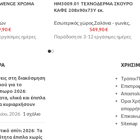
Ε WENGE ΧΡΩΜΑ
HM3009.01 ΤΕΧΝΟΔΕΡΜΑ ΣΚΟΥΡΟ
ΚΑΦΕ 208x90x73Υ εκ.
ιών
Εσωτερικός χώρος,Σαλόνια - γωνίες,
9,90
€
549,90
€
εργάσιμες ημέρες
Παράδοση σε 3-12 εργάσιμες ημέρες
ΡΑ
ΧΡΉΣΙΜ
σεις στη διακόσμηση
Τρόποι 
ιού για το
Επιστρο
πωρο 2026:
Αποστολ
τα, υλικά και έπιπλα
Όροι Χρή
α κυριαρχήσουν
απορρήτ
λίου, 2026
1 σχόλιο
Επικοινω
Sitemap
ικό σπίτι 2026: Τα
ίτητα έπιπλα χωρίς