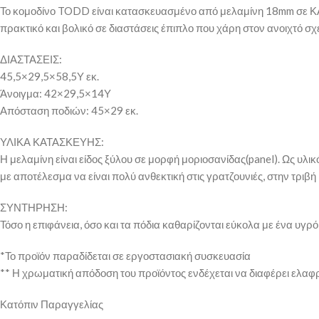
Το κομοδίνο TODD είναι κατασκευασμένο από μελαμίνη 18mm σε ΚΑ
πρακτικό και βολικό σε διαστάσεις έπιπλο που χάρη στον ανοιχτό σ
ΔΙΑΣΤΑΣΕΙΣ:
45,5×29,5×58,5Υ εκ.
Άνοιγμα: 42×29,5×14Υ
Απόσταση ποδιών: 45×29 εκ.
ΥΛΙΚΑ ΚΑΤΑΣΚΕΥΗΣ:
Η μελαμίνη είναι είδος ξύλου σε μορφή μοριοσανίδας(panel). Ως υλικ
με αποτέλεσμα να είναι πολύ ανθεκτική στις γρατζουνιές, στην τριβή 
ΣΥΝΤΗΡΗΣΗ:
Τόσο η επιφάνεια, όσο και τα πόδια καθαρίζονται εύκολα με ένα υγρό
*Το προϊόν παραδίδεται σε εργοστασιακή συσκευασία
** Η χρωματική απόδοση του προϊόντος ενδέχεται να διαφέρει ελαφ
Κατόπιν Παραγγελίας