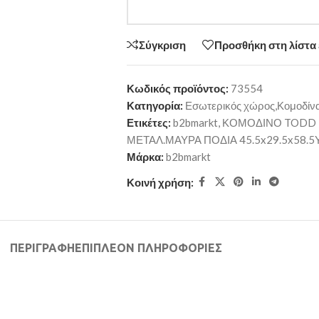
Σύγκριση
Προσθήκη στη λίστα
Κωδικός προϊόντος:
73554
Κατηγορία:
Εσωτερικός χώρος,Κομοδίνα
Ετικέτες:
b2bmarkt
,
ΚΟΜΟΔΙΝΟ TODD H
ΜΕΤΑΛ.ΜΑΥΡΑ ΠΟΔΙΑ 45.5x29.5x58.5Υ
Μάρκα:
b2bmarkt
Κοινή χρήση:
ΠΕΡΙΓΡΑΦΉ
ΕΠΙΠΛΈΟΝ ΠΛΗΡΟΦΟΡΊΕΣ