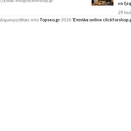
Email: info@clickforshop.gr
να ξε
29 Ιου
Δημιουργήθηκε από
Topseo.gr
2026
Έπιπλα online clickforshop.