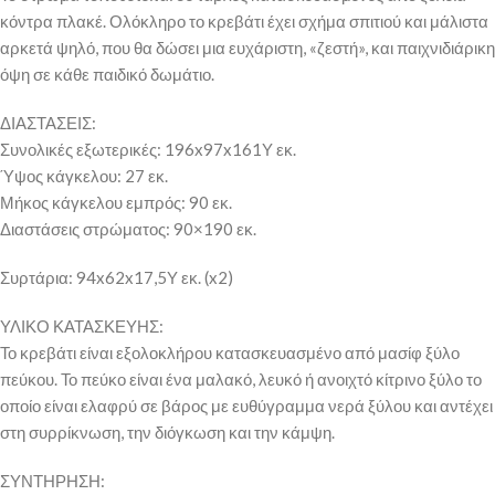
κόντρα πλακέ. Ολόκληρο το κρεβάτι έχει σχήμα σπιτιού και μάλιστα
αρκετά ψηλό, που θα δώσει μια ευχάριστη, «ζεστή», και παιχνιδιάρικη
όψη σε κάθε παιδικό δωμάτιο.
ΔΙΑΣΤΑΣΕΙΣ:
Συνολικές εξωτερικές: 196x97x161Υ εκ.
Ύψος κάγκελου: 27 εκ.
Μήκος κάγκελου εμπρός: 90 εκ.
Διαστάσεις στρώματος: 90×190 εκ.
Συρτάρια: 94x62x17,5Υ εκ. (x2)
ΥΛΙΚΟ ΚΑΤΑΣΚΕΥΗΣ:
Το κρεβάτι είναι εξολοκλήρου κατασκευασμένο από μασίφ ξύλο
πεύκου. Το πεύκο είναι ένα μαλακό, λευκό ή ανοιχτό κίτρινο ξύλο το
οποίο είναι ελαφρύ σε βάρος με ευθύγραμμα νερά ξύλου και αντέχει
στη συρρίκνωση, την διόγκωση και την κάμψη.
ΣΥΝΤΗΡΗΣΗ: