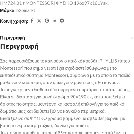
HM724.01 τ.MONTESSORI ΦΥΣΙΚΟ 196x97x161Υεκ.
Μάρκα:
b2bmarkt
Κοινή χρήση:
Περιγραφή
Περιγραφή
Σας παρουσιάζουμε το καινούργιο παιδικό κρεβάτι PHYLLIS τύπου
Montessori που σημαίνει ότι έχει σχεδιαστεί σύμφωνα με το
εκπαιδευτικό σύστημα Montessori, σύμφωνα με το οποίο τα παιδιά
μαθαίνουν καλύτερα, όταν επιλέγουν μόνα τους τι θα κάνουν.
Το συγκεκριμένο διαθέτει δύο συρόμενα συρτάρια στο κάτω μέρος.
Είναι σε διάσταση για μονό στρώμα 90×190 εκ, και αποτελεί μια
άριστης ποιότητας, μοντέρνα και ασφαλή επιλογή για το παιδικό
δωμάτιο μιας και διαθέτει ξύλινο κάγκελο περιμετρικά.
Είναι ξύλινο σε ΦΥΣΙΚΟ χρώμα βαμμένο με αβλαβές βερνίκι με
βάση το νερό και μη τοξικό, ιδανικό για παιδιά.
Το στρώμα τοποθετείται σε τάβλες κατασκευασμένες από ξυλεία