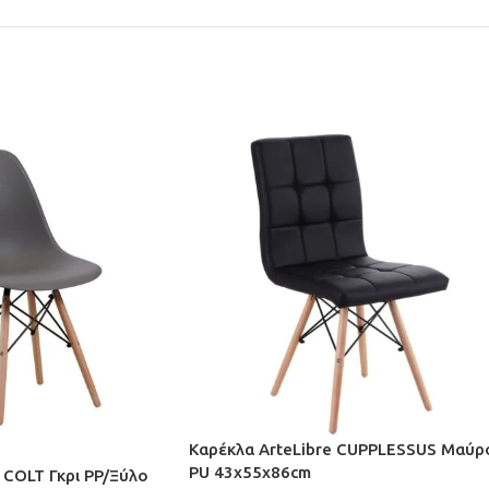
Καρέκλα ArteLibre CUPPLESSUS Μαύρ
PU 43x55x86cm
 COLT Γκρι PP/Ξύλο