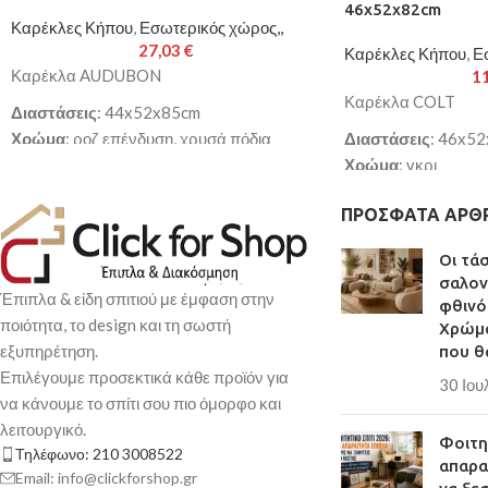
46x52x82cm
Καρέκλες Κήπου
,
Εσωτερικός χώρος,,
27,03
€
Καρέκλες Κήπου
,
Ε
Καρέκλα AUDUBON
1
Καρέκλα COLT
Διαστάσεις
: 44x52x85cm
Χρώμα
: ροζ επένδυση, χρυσά πόδια
Διαστάσεις
: 46x5
Κάθισμα
: ξύλο
Χρώμα
: γκρι
Επένδυση
: βελούδο
Κάθισμα
: PP
ΠΡΌΣΦΑΤΑ ΆΡΘ
Γέμιση
: foam
Πόδια
: ξύλο (οξιά)
Πόδια
: μέταλλο, 25x1mm
Παράδοση σε 3-10 
Οι τά
Παράδοση σε 3-10 εργάσιμες ημέρες
σαλον
Έπιπλα & είδη σπιτιού με έμφαση στην
φθινό
ποιότητα, το design και τη σωστή
Χρώμα
εξυπηρέτηση.
που θ
Επιλέγουμε προσεκτικά κάθε προϊόν για
30 Ιου
να κάνουμε το σπίτι σου πιο όμορφο και
λειτουργικό.
Φοιτητ
Τηλέφωνο: 210 3008522
απαρα
Email: info@clickforshop.gr