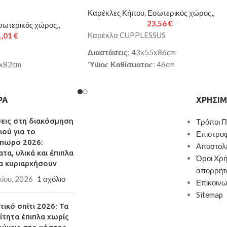
Καρέκλες Κήπου
,
Εσωτερικός χώρος,,
23,56
€
σωτερικός χώρος,,
Καρέκλα CUPPLESSUS
1,01
€
Διαστάσεις
: 43x55x86cm
2x82cm
Ύψος Καθίσματος
: 46cm
Χρώμα
: μαύρο
Κάθισμα
: PU
ΡΑ
ΧΡΉΣΙΜ
Πόδια
: ξύλο (οξιά)
εργάσιμες ημέρες
Παράδοση σε 3-10 εργάσιμες ημέρες
σεις στη διακόσμηση
Τρόποι 
ιού για το
Επιστρο
πωρο 2026:
Αποστολ
τα, υλικά και έπιπλα
Όροι Χρή
α κυριαρχήσουν
απορρήτ
λίου, 2026
1 σχόλιο
Επικοινω
Sitemap
ικό σπίτι 2026: Τα
ίτητα έπιπλα χωρίς