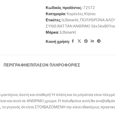
Κωδικός προϊόντος:
72572
Κατηγορία:
Καρέκλες Κήπου
Ετικέτες:
b2bmarkt
,
ΠΟΛΥΘΡΟΝΑ ΑΛΟΥ
ΣΥΝΘ.RATTAN ΑΝΘΡΑΚΙ 56x56x80Υεκ
Μάρκα:
b2bmarkt
Κοινή χρήση:
ΠΕΡΙΓΡΑΦΉ
ΕΠΙΠΛΈΟΝ ΠΛΗΡΟΦΟΡΊΕΣ
ντέρνα, άνετη και σταθερή! Η πλάτη και τα μπράτσα είναι πλεγμ
είναι και αυτό σε ΑΝΘΡΑΚΙ χρώμα. Η πολυθρόνα αυτή θα αναβαθμίσε
ς, το γεγονός ότι είναι ΣΤΟΙΒΑΖΟΜΕΝΗ την κάνει ιδιαιτέρως πρακτι