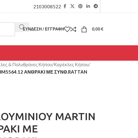
2103008522
ΣΎΝΔΕΣΗ / ΕΓΓΡΑΦΉ
0,00
€
λες & Πολυθρόνες Κήπου
/
Καρέκλες Κήπου
/
M5564.12 ΑΝΘΡΑΚΙ ΜΕ ΣΥΝΘ.RATTAN
ΟΥΜΙΝΙΟΥ MARTIN
ΡΑΚΙ ΜΕ