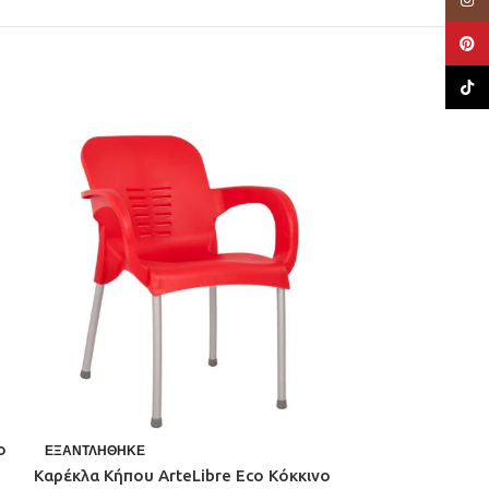
Pinte
TikTo
ο
ΕΞΑΝΤΛΉΘΗΚΕ
ΕΞΑΝΤΛΉΘΗΚΕ
Καρέκλα Κήπου ArteLibre Eco Κόκκινο
Καρέκλα Κήπου 