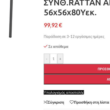
ΣΥΝΘ.RATTAN Α
56x56x80Υεκ.
99,92
€
Παράδοση σε 3-12 εργάσιμες ημέρες
Σε απόθεμα
-
+
ΠΡΟΣΘΉ
Α
Υπολογισμός αποστολής
Σύγκριση
Προσθήκη στη λίστα