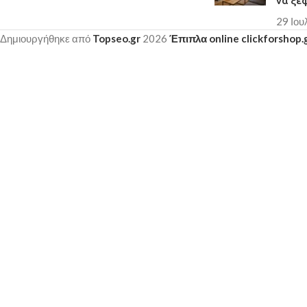
να ξε
29 Ιου
Δημιουργήθηκε από
Topseo.gr
2026
Έπιπλα online clickforshop.