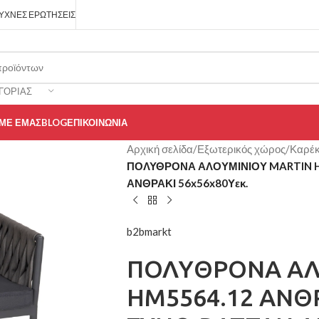
ΥΧΝΈΣ ΕΡΩΤΉΣΕΙΣ
ΓΟΡΊΑΣ
 ΜΕ ΕΜΆΣ
BLOG
ΕΠΙΚΟΙΝΩΝΊΑ
Αρχική σελίδα
/
Εξωτερικός χώρος
/
Καρέκ
ΠΟΛΥΘΡΟΝΑ ΑΛΟΥΜΙΝΙΟΥ MARTIN H
ΑΝΘΡΑΚΙ 56x56x80Υεκ.
b2bmarkt
ΠΟΛΥΘΡΟΝΑ ΑΛ
HM5564.12 ΑΝΘ