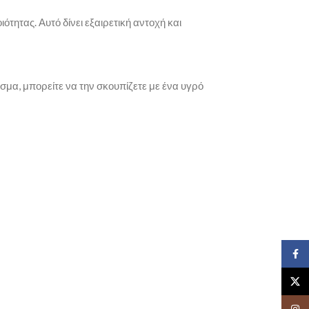
ότητας. Αυτό δίνει εξαιρετική αντοχή και
σμα, μπορείτε να την σκουπίζετε με ένα υγρό
Face
X
Insta