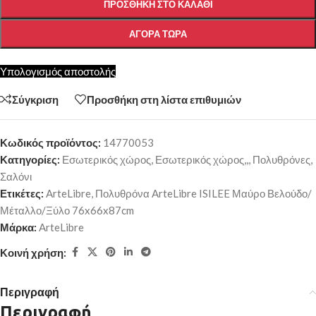
ΠΡΟΣΘΉΚΗ ΣΤΟ ΚΑΛΆΘΙ
ΑΓΟΡΆ ΤΏΡΑ
Υπολογισμός αποστολής
Σύγκριση
Προσθήκη στη λίστα επιθυμιών
Κωδικός προϊόντος:
14770053
Κατηγορίες:
Εσωτερικός χώρος
,
Εσωτερικός χώρος,,
,
Πολυθρόνες
,
Σαλόνι
Ετικέτες:
ArteLibre
,
Πολυθρόνα ArteLibre ISILEE Μαύρο Βελούδο/
Μέταλλο/Ξύλο 76x66x87cm
Μάρκα:
ArteLibre
Κοινή χρήση:
Περιγραφή
Περιγραφή