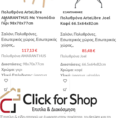
Πολυθρόνα ArteLibre
ΕΞΑΝΤΛΉΘΗΚΕ
AMARANTHUS Με Υποπόδιο
Πολυθρόνα ArteLibre Joel
Γκρι 98x70x77cm
Καφέ 66.5x64x82cm
Σαλόνι
,
Πολυθρόνες
,
Σαλόνι
,
Πολυθρόνες
,
Εσωτερικός χώρος
,
Εσωτερικός
Εσωτερικός χώρος
,
Εσωτερικός
χώρος,,
χώρος,,
117,13
€
85,48
€
Πολυθρόνα AMARANTHUS
Πολυθρόνα Joel
Διαστάσεις
: 98x70x77cm
Διαστάσεις
: 66.5x64x82cm
Χρώμα
: γκρι
Χρώμα
: καφέ
Υλικό Επένδυσης
: ύφασμα
Υλικό
: ύφασμα, μέταλλο
Περιλαμβάνεται το υποπόδιο
Παράδοση σε 3-10 εργάσιμες
Παράδοση σε 3-10 εργάσιμες
ημέρες
ημέρες
Έπιπλα & είδη σπιτιού με έμφαση στην ποιότητα, το design και τη