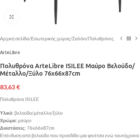
Κάντε κλικ για μεγέθυνση
Αρχική σελίδα
/
Εσωτερικός χώρος
/
Σαλόνι
/
Πολυθρόνες
ArteLibre
Πολυθρόνα ArteLibre ISILEE Μαύρο Βελούδο/
Μέταλλο/Ξύλο 76x66x87cm
83,63
€
Πολυθρόνα ISILEE
Υλικό
: βελούδο/μέταλλο/ξύλο
Χρώμα
: μαύρο
Διαστάσεις
: 76x66x87cm
Επένδυση από βελούδο που προσδίδει μια φινέτσα ενώ ταυτόχρονα