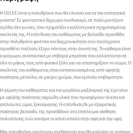
Η ISILEE είναι η πολυθρόνα που θα ελκύσει και τα πιο απαιτητικά
γούστα! Σε φανταστικό δίχρωμο συνδυασμό, σε πολύ μοντέρνο
σχέδιο όλο γωνίες, που σχηματίζει ο καλλιτεχνικά σχηματισμένος
σκελετός της. Η επένδυση του καθίσματος με βελούδο προσδίδει
στην πολυθρόνα φινέτσα και διαχρονικότητα ενώ ταυτόχρονα
προσθέτει πολλούς έξτρα πόντους στην άνεσή της. Το κάθισμα είναι
ευρύχωρο, αναπαυτικό με στιβαρά μπράτσα που καλύπτονται σε
όλο το μήκος τους από φυσικό ξύλο για να υποστηρίζουν το σώμα. Ο
σκελετός του καθίσματος είναι κατασκευασμένος από υψηλής
ποιότητας μέταλλο, σε μαύρο χρώμα, που εμπνέει στιβαρότητα.
Η γέμιση του καθίσματος και του μεγάλου μαξιλαριού της έχει γίνει
με υψηλής ποιότητας αφρώδη υλικά που προσφέρουν άνεση και
ατέλείωτες ώρες ξεκούρασης. Η επένδυση δε με εξαιρετικής
ποιότητας βελούδο, της προσδίδουν στο έπιπλο μια αίσθηση
πολυτέλειας ενώ συνάμα το κάνει απαλό στην αφή και την υφή.
Μια πολυθρόνα μοντέρνου σχεδιασμού που θα καλύψει τις ανάγκες