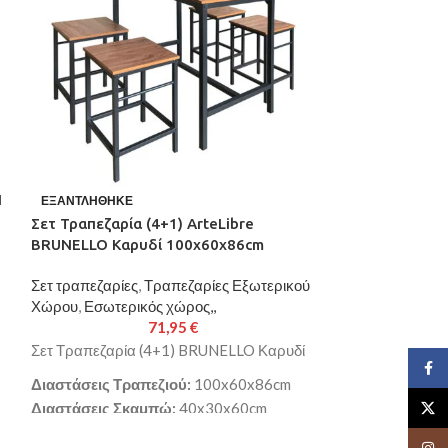
I
Σετ Τραπεζαρία
ΕΞΑΝΤΛΉΘΗΚΕ
Μαύρο/Καρυδί 
Σετ Τραπεζαρία (4+1) ArteLibre
Πολυθρόνες 1
BRUNELLO Καρυδί 100x60x86cm
Εξωτερικός χώρ
Σετ τραπεζαρίες
,
Τραπεζαρίες Εξωτερικού
Εξωτερικού Χώρ
Χώρου
,
Εσωτερικός χώρος,,
71,95
€
Σετ τραπεζαρία 
Σετ Τραπεζαρία (4+1) BRUNELLO Καρυδί
Face
πολυθρόνες
Διαστάσεις Τραπεζιού:
100x60x86cm
Το σετ αποτελεί
Διαστάσεις Σκαμπώ:
40x30x60cm
X
Χρώμα:
Καρυδί
Τραπεζάκι κήπ
Insta