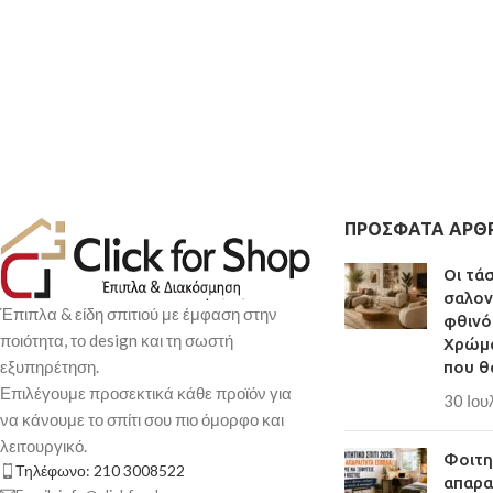
ΠΡΌΣΦΑΤΑ ΆΡΘ
Οι τά
σαλον
Έπιπλα & είδη σπιτιού με έμφαση στην
φθινό
ποιότητα, το design και τη σωστή
Χρώμα
εξυπηρέτηση.
που θ
Επιλέγουμε προσεκτικά κάθε προϊόν για
30 Ιου
να κάνουμε το σπίτι σου πιο όμορφο και
λειτουργικό.
Φοιτητ
Τηλέφωνο: 210 3008522
απαρα