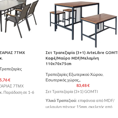
ΖΑΡΙΑΣ 7ΤΜΧ
Σετ Τραπεζαρία (3+1) ArteLibre GOMT
κ.
Καφέ/Μαύρο MDF/Μελαμίνη
110x70x75cm
Τραπεζαρίες
Τραπεζαρίες Εξωτερικού Χώρου
,
5,76
€
Εσωτερικός χώρος,,
83,48
€
ΖΑΡΙΑΣ 7ΤΜΧ
Σετ Τραπεζαρία (3+1) GOMTI
. Παράδοση σε 1-6
Υλικό Τραπεζιού
: επιφάνεια από MDF/
μελαμίνη πάχους 15mm, σκελετός από
μεταλλικό σωλήνα Φ30mm