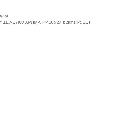
ώρου
ΟΥ ΣΕ ΛΕΥΚΟ ΧΡΩΜΑ HM10527
,
b2bmarkt
,
ΣΕΤ