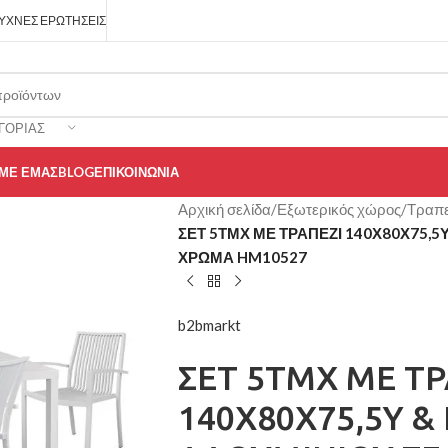
ΥΧΝΈΣ ΕΡΩΤΉΣΕΙΣ
ΓΟΡΊΑΣ
 ΜΕ ΕΜΆΣ
BLOG
ΕΠΙΚΟΙΝΩΝΊΑ
Αρχική σελίδα
/
Εξωτερικός χώρος
/
Τραπε
ΣΕΤ 5ΤΜΧ ΜΕ ΤΡΑΠΕΖΙ 140Χ80Χ75,5
ΧΡΩΜΑ HM10527
b2bmarkt
ΣΕΤ 5ΤΜΧ ΜΕ ΤΡ
140Χ80Χ75,5Υ &