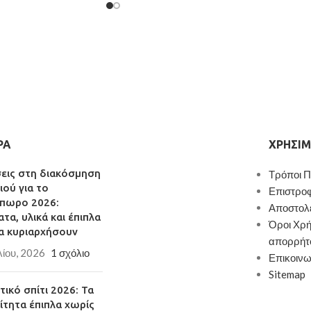
Υλικό Καρέκλας/Πάγκου
: κάθισμα/πλάτ
από MDF/μελαμίνη πάχους 15mm,
σκελετός από μεταλλικό σωλήνα Φ20mm
Διαστάσεις Τραπεζιού
: 110x70x75cm
Διαστάσεις Καρέκλας
: 35x35x45cm
Διαστάσεις Πάγκου
: 90x35x45cm
Χρώμα
: μαύρος σκελετός, καφέ επιφάνει
Το σετ περιλαμβάνει 2 καρέκλες, 1 πάγκο
μήκους 90cm και 1 τραπέζι
ΡΑ
ΧΡΉΣΙΜ
Επιφάνειες από MDF με μελαμίνη σε
απόχρωση ξύλου υψηλής ποιότητας και
σεις στη διακόσμηση
Τρόποι 
αντοχής
ιού για το
Επιστρο
πωρο 2026:
Μεταλλικός σκελετός, ηλεκτροστατικής
Αποστολ
τα, υλικά και έπιπλα
βαφής μαύρου ματ χρώματος, από
Όροι Χρή
α κυριαρχήσουν
μέταλλο εξαιρετική ποιότητας
απορρήτ
λίου, 2026
1 σχόλιο
Παράδοση σε 3-10 εργάσιμες ημέρες
Επικοινω
Sitemap
ικό σπίτι 2026: Τα
ίτητα έπιπλα χωρίς