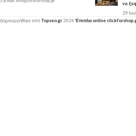
Email: info@clickforshop.gr
να ξε
29 Ιου
Δημιουργήθηκε από
Topseo.gr
2026
Έπιπλα online clickforshop.