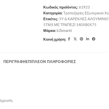
Κωδικός προϊόντος:
61923
Κατηγορία:
Τραπεζαρίες Εξωτερικού Χ
Ετικέτες:
5Υ & ΚΑΡΕΚΛΕΣ ΑΛΟΥΜΙΝΙ
5ΤΜΧ ΜΕ ΤΡΑΠΕΖΙ 140Χ80Χ75
Μάρκα:
b2bmarkt
Κοινή χρήση:
ΠΕΡΙΓΡΑΦΉ
ΕΠΙΠΛΈΟΝ ΠΛΗΡΟΦΟΡΊΕΣ
πόχρωση.