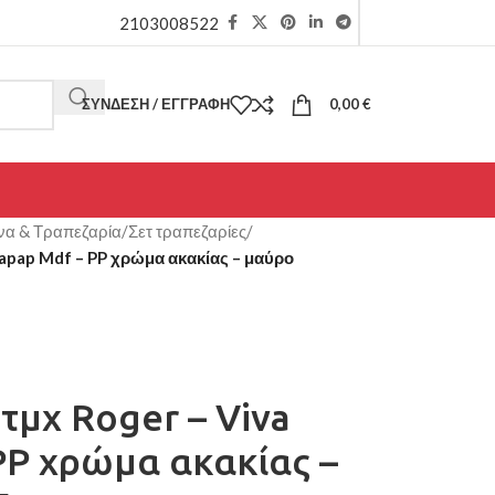
2103008522
ΣΎΝΔΕΣΗ / ΕΓΓΡΑΦΉ
0,00
€
να & Τραπεζαρία
/
Σετ τραπεζαρίες
/
gapap Mdf – PP χρώμα ακακίας – μαύρο
τμχ Roger – Viva
P χρώμα ακακίας –