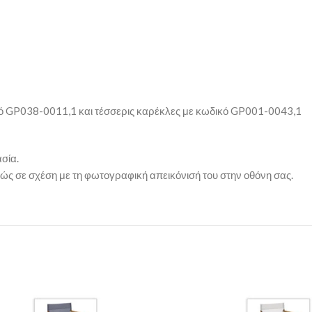
ικό GP038-0011,1 και τέσσερις καρέκλες με κωδικό GP001-0043,1
σία.
ώς σε σχέση με τη φωτογραφική απεικόνισή του στην οθόνη σας.