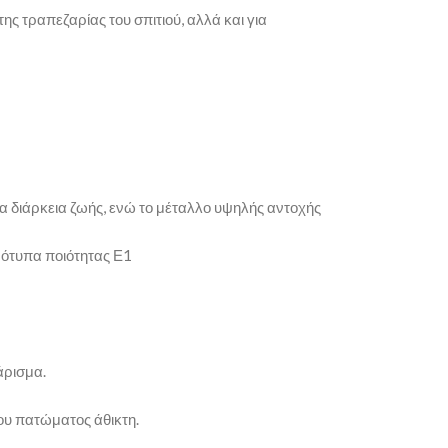
ης τραπεζαρίας του σπιτιού, αλλά και για
α διάρκεια ζωής, ενώ το μέταλλο υψηλής αντοχής
πρότυπα ποιότητας Ε1
άρισμα.
ου πατώματος άθικτη.