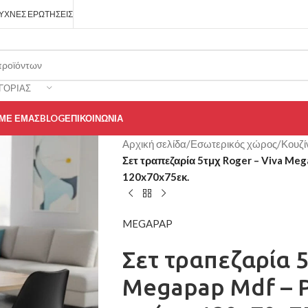
ΥΧΝΈΣ ΕΡΩΤΉΣΕΙΣ
ΓΟΡΊΑΣ
 ΜΕ ΕΜΆΣ
BLOG
ΕΠΙΚΟΙΝΩΝΊΑ
Αρχική σελίδα
/
Εσωτερικός χώρος
/
Κουζί
Σετ τραπεζαρία 5τμχ Roger – Viva Me
120x70x75εκ.
MEGAPAP
Σετ τραπεζαρία 5
Megapap Mdf – P