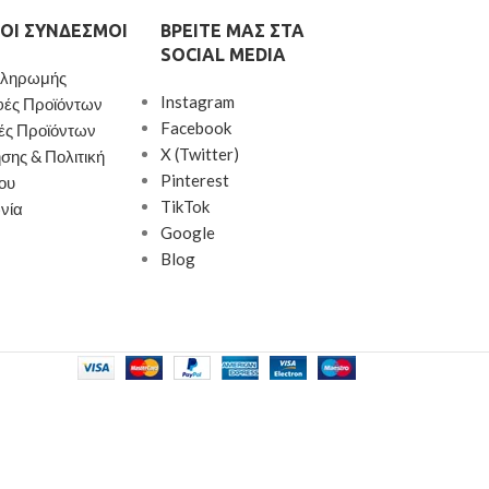
ΟΙ ΣΎΝΔΕΣΜΟΙ
ΒΡΕΊΤΕ ΜΑΣ ΣΤΑ
SOCIAL MEDIA
Πληρωμής
Instagram
φές Προϊόντων
Facebook
ές Προϊόντων
X (Twitter)
σης & Πολιτική
Pinterest
ου
TikTok
νία
Google
Blog