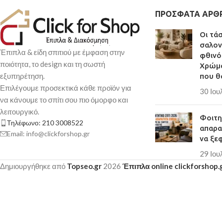
ΠΡΌΣΦΑΤΑ ΆΡΘ
Οι τά
σαλον
Έπιπλα & είδη σπιτιού με έμφαση στην
φθινό
ποιότητα, το design και τη σωστή
Χρώμα
εξυπηρέτηση.
που θ
Επιλέγουμε προσεκτικά κάθε προϊόν για
30 Ιου
να κάνουμε το σπίτι σου πιο όμορφο και
λειτουργικό.
Φοιτητ
Τηλέφωνο: 210 3008522
απαρα
Email: info@clickforshop.gr
να ξε
29 Ιου
Δημιουργήθηκε από
Topseo.gr
2026
Έπιπλα online clickforshop.