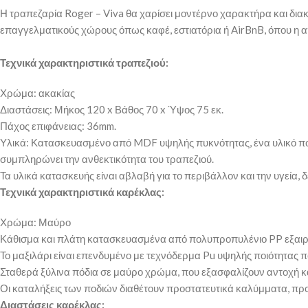
Η τραπεζαρία Roger – Viva θα χαρίσει μοντέρνο χαρακτήρα και διακρ
επαγγελματικούς χώρους όπως καφέ, εστιατόρια ή AirBnB, όπου η απ
Τεχνικά χαρακτηριστικά τραπεζιού:
Χρώμα: ακακίας
Διαστάσεις: Μήκος 120 x Βάθος 70 x Ύψος 75 εκ.
Πάχος επιφάνειας: 36mm.
Υλικά: Κατασκευασμένο από MDF υψηλής πυκνότητας, ένα υλικό που 
συμπληρώνει την ανθεκτικότητα του τραπεζιού.
Τα υλικά κατασκευής είναι αβλαβή για το περιβάλλον και την υγεία
Τεχνικά χαρακτηριστικά καρέκλας:
Χρώμα: Μαύρο
Κάθισμα και πλάτη κατασκευασμένα από πολυπροπυλένιο PP εξαιρετ
Το μαξιλάρι είναι επενδυμένο με τεχνόδερμα Pu υψηλής ποιότητας π
Σταθερά ξύλινα πόδια σε μαύρο χρώμα, που εξασφαλίζουν αντοχή κα
Οι καταλήξεις των ποδιών διαθέτουν προστατευτικά καλύμματα, προ
Διαστάσεις καρέκλας: