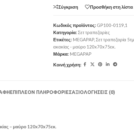
Σύγκριση
Προσθήκη στη λίστα
Κωδικός προϊόντος:
GP100-0119,1
Κατηγορία:
Σετ τραπεζαρίες
Ετικέτες:
MEGAPAP
,
Σετ τραπεζαρία 5τ
ακακίας - μαύρο 120x70x75εκ.
Μάρκα:
MEGAPAP
Κοινή χρήση:
ΡΑΦΉ
ΕΠΙΠΛΈΟΝ ΠΛΗΡΟΦΟΡΊΕΣ
ΑΞΙΟΛΟΓΉΣΕΙΣ (0)
κίας – μαύρο 120x70x75εκ.