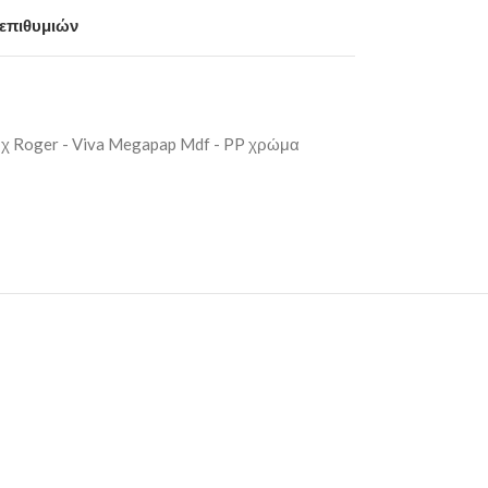
 επιθυμιών
μχ Roger - Viva Megapap Mdf - PP χρώμα