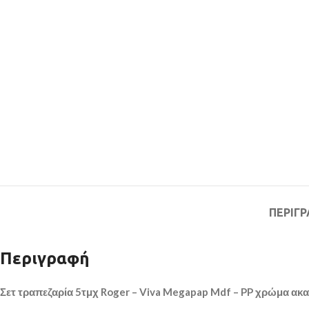
ΠΕΡΙΓ
Περιγραφή
Σετ τραπεζαρία 5τμχ Roger – Viva Megapap Mdf – PP χρώμα ακα