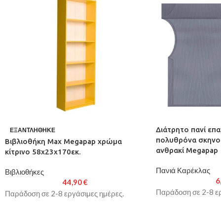
Διάτρητο πανί επα
ΕΞΑΝΤΛΉΘΗΚΕ
πολυθρόνα σκηνο
Βιβλιοθήκη Max Megapap χρώμα
ανθρακί Megapap
κίτρινο 58x23x170εκ.
Πανιά Καρέκλας
Βιβλιοθήκες
6
44,90
€
Παράδοση σε 2-8 ερ
Παράδοση σε 2-8 εργάσιμες ημέρες.