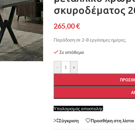
σκυροδέματος 2
265,00
€
Παράδοση σε 2-8 εργάσιμες ημέρες.
Σε απόθεμα
-
+
ΠΡΟΣΘΉ
Α
Υπολογισμός αποστολής
Σύγκριση
Προσθήκη στη λίστα