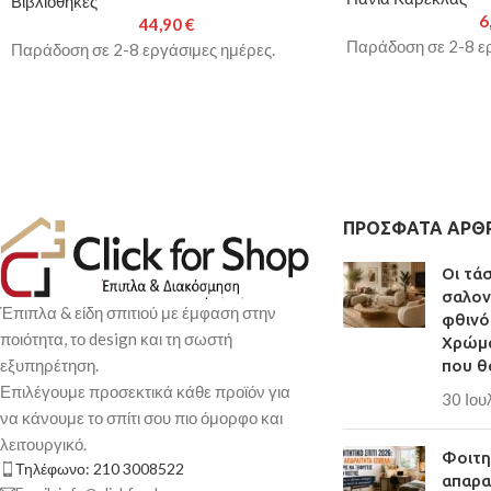
Βιβλιοθήκες
6
44,90
€
Παράδοση σε 2-8 ερ
Παράδοση σε 2-8 εργάσιμες ημέρες.
ΠΡΌΣΦΑΤΑ ΆΡΘ
Οι τά
σαλον
Έπιπλα & είδη σπιτιού με έμφαση στην
φθινό
ποιότητα, το design και τη σωστή
Χρώμα
εξυπηρέτηση.
που θ
Επιλέγουμε προσεκτικά κάθε προϊόν για
30 Ιου
να κάνουμε το σπίτι σου πιο όμορφο και
λειτουργικό.
Φοιτητ
Τηλέφωνο: 210 3008522
απαρα