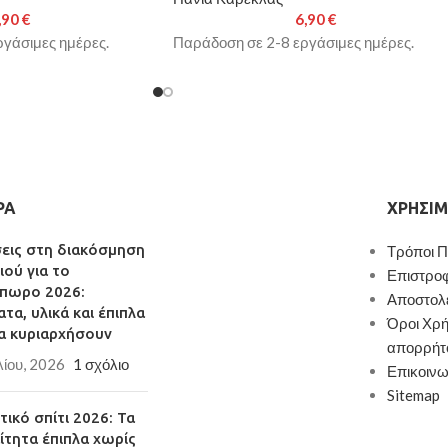
,90
€
6,90
€
γάσιμες ημέρες.
Παράδοση σε 2-8 εργάσιμες ημέρες.
ΡΑ
ΧΡΉΣΙΜ
σεις στη διακόσμηση
Τρόποι 
ιού για το
Επιστρο
πωρο 2026:
Αποστολ
τα, υλικά και έπιπλα
Όροι Χρή
α κυριαρχήσουν
απορρήτ
λίου, 2026
1 σχόλιο
Επικοινω
Sitemap
ικό σπίτι 2026: Τα
ίτητα έπιπλα χωρίς