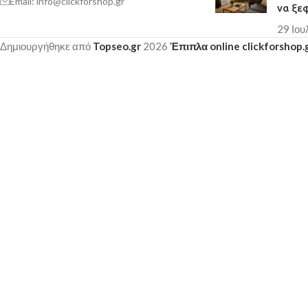
Email: info@clickforshop.gr
να ξε
29 Ιου
Δημιουργήθηκε από
Topseo.gr
2026
Έπιπλα online clickforshop.