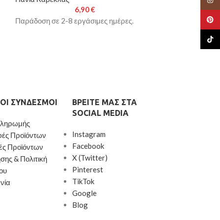
6,90
€
Pinte
Παράδοση σε 2-8 εργάσιμες ημέρες.
Παράδοση σε 2-8
TikTo
ΟΙ ΣΎΝΔΕΣΜΟΙ
ΒΡΕΊΤΕ ΜΑΣ ΣΤΑ
SOCIAL MEDIA
Πληρωμής
Instagram
φές Προϊόντων
Facebook
ές Προϊόντων
X (Twitter)
σης & Πολιτική
Pinterest
ου
TikTok
νία
Google
Blog