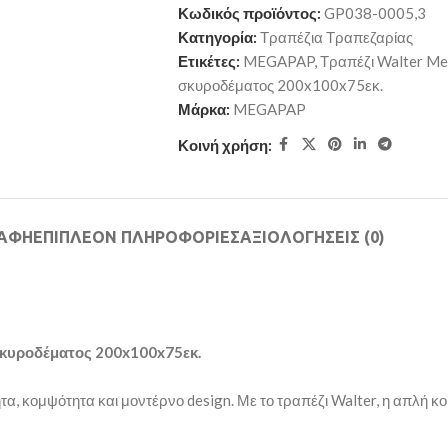
Κωδικός προϊόντος:
GP038-0005,3
Κατηγορία:
Τραπέζια Τραπεζαρίας
Ετικέτες:
MEGAPAP
,
Τραπέζι Walter Me
σκυροδέματος 200x100x75εκ.
Μάρκα:
MEGAPAP
Κοινή χρήση:
ΡΑΦΉ
ΕΠΙΠΛΈΟΝ ΠΛΗΡΟΦΟΡΊΕΣ
ΑΞΙΟΛΟΓΉΣΕΙΣ (0)
σκυροδέματος 200x100x75εκ.
α, κομψότητα και μοντέρνο design. Με το τραπέζι Walter, η απλή κ