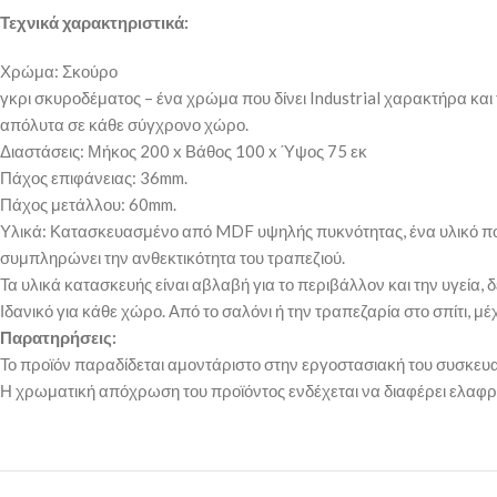
Τεχνικά χαρακτηριστικά:
Χρώμα: Σκούρο
γκρι σκυροδέματος – ένα χρώμα που δίνει Industrial χαρακτήρα και 
απόλυτα σε κάθε σύγχρονο χώρο.
Διαστάσεις: Μήκος 200 x Βάθος 100 x Ύψος 75 εκ
Πάχος επιφάνειας: 36mm.
Πάχος μετάλλου: 60mm.
Υλικά: Κατασκευασμένο από MDF υψηλής πυκνότητας, ένα υλικό που 
συμπληρώνει την ανθεκτικότητα του τραπεζιού.
Τα υλικά κατασκευής είναι αβλαβή για το περιβάλλον και την υγεία
Ιδανικό για κάθε χώρο. Από το σαλόνι ή την τραπεζαρία στο σπίτι, 
Παρατηρήσεις:
Το προϊόν παραδίδεται αμοντάριστο στην εργοστασιακή του συσκευα
Η χρωματική απόχρωση του προϊόντος ενδέχεται να διαφέρει ελαφρ