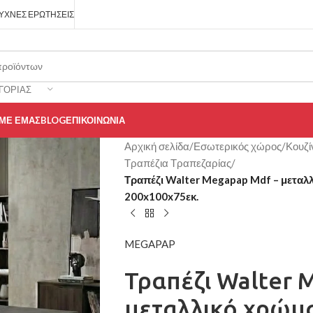
ΥΧΝΈΣ ΕΡΩΤΉΣΕΙΣ
ΓΟΡΊΑΣ
 ΜΕ ΕΜΆΣ
BLOG
ΕΠΙΚΟΙΝΩΝΊΑ
Αρχική σελίδα
/
Εσωτερικός χώρος
/
Κουζί
Τραπέζια Τραπεζαρίας
/
Τραπέζι Walter Megapap Mdf – μεταλ
200x100x75εκ.
MEGAPAP
Τραπέζι Walter 
μεταλλικό χρώμα