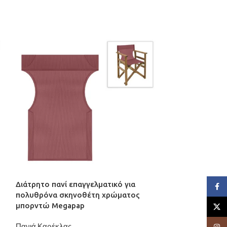
Διάτρητο πανί επαγγελματικό για
Διάτρητο πανί 
Face
πολυθρόνα σκηνοθέτη χρώματος
πολυθρόνα σκ
μπορντώ Megapap
πορτοκαλί Meg
X
Πανιά Καρέκλας
Πανιά Καρέκλας
Insta