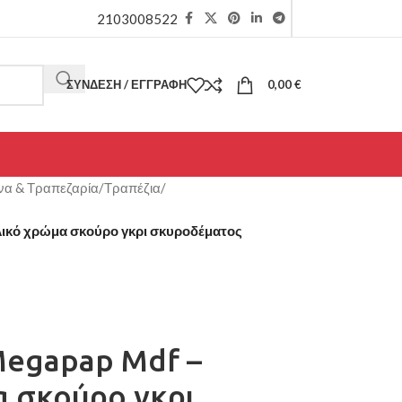
2103008522
ΣΎΝΔΕΣΗ / ΕΓΓΡΑΦΉ
0,00
€
να & Τραπεζαρία
/
Τραπέζια
/
λικό χρώμα σκούρο γκρι σκυροδέματος
Megapap Mdf –
 σκούρο γκρι