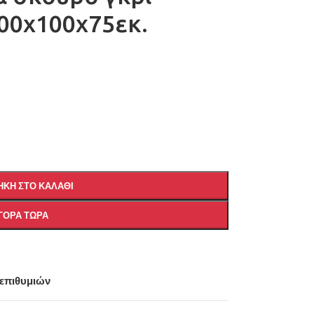
00x100x75εκ.
ΚΗ ΣΤΟ ΚΑΛΆΘΙ
ΓΟΡΆ ΤΏΡΑ
 επιθυμιών