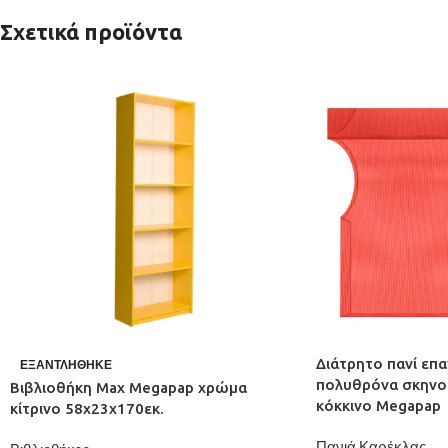
Σχετικά προϊόντα
Διάτρητο πανί επα
ΕΞΑΝΤΛΉΘΗΚΕ
πολυθρόνα σκηνο
Βιβλιοθήκη Max Megapap χρώμα
κόκκινο Megapap
κίτρινο 58x23x170εκ.
Πανιά Καρέκλας