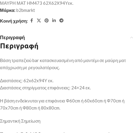
ΜΑΥΡΗ ΜΑΤ HM473 62Χ62X94Υεκ.
Μάρκα:
b2bmarkt
Κοινή χρήση:
Περιγραφή
Περιγραφή
Βάση τραπεζιού bar κατασκευασμένη από μαντέμι σε μαύρη ματ
απόχρωση με ρεγουλατόρους.
Διαστάσεις: 62x62x94Υ εκ.
Διαστάσεις στηρίγματος επιφάνειας: 24×24 εκ.
Η βάση ενδείκνυται για επιφάνεια Φ60cm ή 60x60cm ή Φ70cm ή
70x70cm ή Φ80cm ή 80x80cm.
Σημαντική Σημείωση