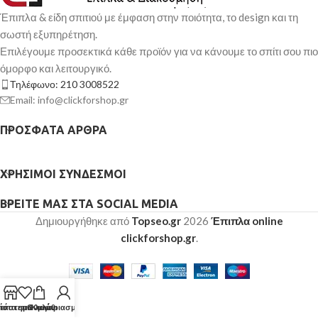
Έπιπλα & είδη σπιτιού με έμφαση στην ποιότητα, το design και τη
σωστή εξυπηρέτηση.
Επιλέγουμε προσεκτικά κάθε προϊόν για να κάνουμε το σπίτι σου πιο
όμορφο και λειτουργικό.
Τηλέφωνο: 210 3008522
Email: info@clickforshop.gr
ΠΡΌΣΦΑΤΑ ΆΡΘΡΑ
ΧΡΉΣΙΜΟΙ ΣΎΝΔΕΣΜΟΙ
ΒΡΕΊΤΕ ΜΑΣ ΣΤΑ SOCIAL MEDIA
Δημιουργήθηκε από
Topseo.gr
2026
Έπιπλα online
clickforshop.gr
.
τάστημα
ίστα επιθυμιών
Ο λογαριασμός μου
Καλάθι