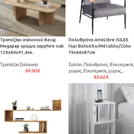
Τραπεζάκι σαλονιού Becaj
Πολυθρόνα ArteLibre ISILEE
Megapap χρώμα sapphire oak
Γκρι Βελούδο/Μέταλλο/Ξύλο
120x60x41,4εκ.
76x66x87cm
Τραπέζια Σαλονιού
Σαλόνι
,
Πολυθρόνες
,
Εσωτερικός
69,00
€
χώρος
,
Εσωτερικός χώρος,,
83,62
€