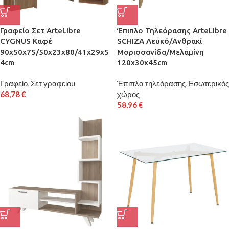
Γραφείο Σετ ArteLibre
Έπιπλο Τηλεόρασης ArteLibre
CYGNUS Καφέ
SCHIZA Λευκό/Ανθρακί
90x50x75/50x23x80/41x29x5
Μοριοσανίδα/Μελαμίνη
4cm
120x30x45cm
Γραφείο
,
Σετ γραφείου
Έπιπλα τηλεόρασης
,
Εσωτερικός
68,78
€
χώρος
58,96
€