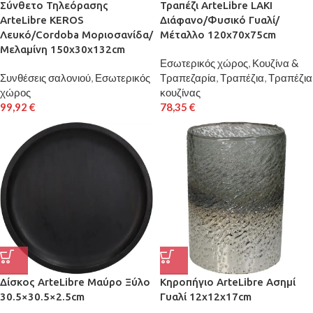
Σύνθετο Τηλεόρασης
Τραπέζι ArteLibre LAKI
ArteLibre KEROS
Διάφανο/Φυσικό Γυαλί/
Λευκό/Cordoba Μοριοσανίδα/
Μέταλλο 120x70x75cm
Μελαμίνη 150x30x132cm
Εσωτερικός χώρος
,
Κουζίνα &
Συνθέσεις σαλονιού
,
Εσωτερικός
Τραπεζαρία
,
Τραπέζια
,
Τραπέζια
χώρος
κουζίνας
99,92
€
78,35
€
Δίσκος ArteLibre Μαύρο Ξύλο
Κηροπήγιο ArteLibre Ασημί
30.5×30.5×2.5cm
Γυαλί 12x12x17cm