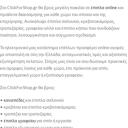
Στο ClickForShop.gr θα βρεις μεγάλη ποικιλία σε
έπιπλα online
και
προϊόντα διακόσμησης για κάθε χώρο του σπιτιού και της
επιχείρησης. Ανακάλυψε έπιπλα σαλονιού, κρεβατοκάμαρας,
τραπεζαρίας, γραφείου αλλά και έπιπλα κήπου που συνδυάζουν
ποιότητα, λειτουργικότητα και σύγχρονο σχεδιασμό.
Το ηλεκτρονικό μας κατάστημα επίπλων προσφέρει online αγορές
με αποστολή σε όλη την Ελλάδα, ανταγωνιστικές τιμές και αξιόπιστη
εξυπηρέτηση πελατών. Στόχος μας είναι να σου δώσουμε πρακτικές
και όμορφες λύσεις για κάθε χώρο, είτε πρόκειται για σπίτι,
επαγγελματικό χώρο ή εξοπλισμό γραφείου.
Στο ClickForShop.gr θα βρεις:
•
καναπέδες
και έπιπλα σαλονιού
• κρεβάτια και έπιπλα κρεβατοκάμαρας
• τραπέζια και τραπεζαρίες
•
έπιπλα γραφείου
για σπίτι ή εργασία
• έπιπλα εξωτερικού χώρου και κήπου