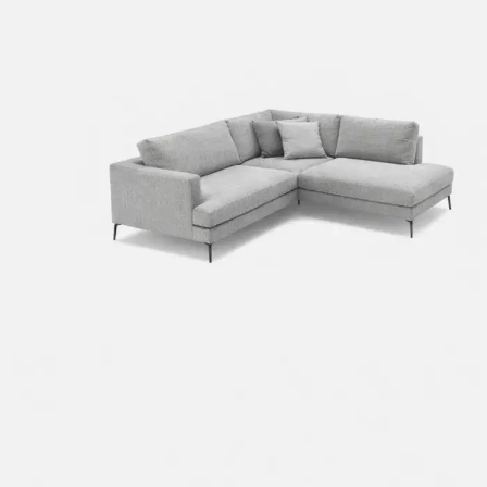
Ιδανικές για κάθε χώρο, με στυλ που ξεχωρίζει.
Από 8,25€
Καρέκλες Καθιστικού
ΓΩΝΙΑΚΟΙ
ΚΑΝΑΠΕΔΕΣ
ΓΩΝΙΑΚΟΙ