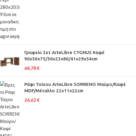
Γραφείο Σετ ArteLibre CYGNUS Καφέ
90x50x75/50x23x80/41x29x54cm
68,78
€
Ράφι Τοίχου ArteLibre SORRENO Μαύρο/Καφέ
MDF/Μέταλλο 22x11x22cm
26,62
€