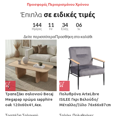
μοναδικές τιμές
Προσφορές Περιορισμένου Χρόνου
Έπιπλα Τηλεόρασης
ΤΡΑΠΕΖΑΚΙΑ ΣΑΛΟΝΙΟΥ
Έπιπλα
σε ειδικές τιμές
144
11
34
05
Ημέρες
Hr
Ελάχ.
Sc
Δείτε περισσότερα
Προσθήκη στο καλάθι
Τραπεζάκι σαλονιού Becaj
Πολυθρόνα ArteLibre
Ρ
Megapap χρώμα sapphire
ISILEE Γκρι Βελούδο/
E
oak 120x60x41,4εκ.
Μέταλλο/Ξύλο 76x66x87cm
Μ
1
Τραπέζια Σαλονιού
Σαλόνι
,
Πολυθρόνες
,