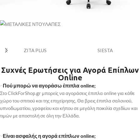
ΕΠΑΓΓΕΛΜΑΤΙΚΕΣ
ΜΕΤΑΛΛΙΚΕΣ
ΚΑΡΕΚΛΕΣ
ZITA PLUS
SIESTA
ΝΤΟΥΛΑΠΕΣ
ΓΡΑΦΕΙΟΥ
Αντοχή & οργάνωση για κάθε
Άνεση & σωστή
χώρο
Συχνές Ερωτήσεις για Αγορά Επίπλων
στήριξη
Online
ΜΕΤΑΛΛΙΚΕΣ ΝΤΟΥΛΑΠΕΣ
Από 30€
Πού μπορώ να αγοράσω έπιπλα online;
ΚΑΡΕΚΛΕΣ
Στο ClickForShop.gr μπορείς να αγοράσεις έπιπλα online για κάθε
ΓΡΑΦΕΙΟΥ
χώρο του σπιτιού και της επιχείρησης. Θα βρεις έπιπλα σαλονιού,
υπνοδωματίου, γραφείου και κήπου σε μεγάλη ποικιλία σχεδίων και
τιμών με αποστολή σε όλη την Ελλάδα.
Είναι ασφαλής η αγορά επίπλων online;