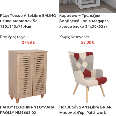
Ράφι Τοίχου ArteLibre EALING
Κομοδίνο – Τραπεζάκι
Πεύκο Μοριοσανίδα
βοηθητικό Lonie Megapap
120x145x71.4cm
χρώμα λευκό 34x30x55εκ.
Ραφιέρες τοίχου
Χωρίς Κατηγορία
27,88
€
29,00
€
ΠΑΠΟΥΤΣΟΘΗΚΗ-ΝΤΟΥΛΑΠΑ
Πολυθρόνα ArteLibre BRIAR
PROLLY HM9608.02
Μπορντό/Γκρι Patchwork