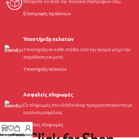
Μπορείτε να δείτε την πολιτική επιστροφών εδώ.
Επιστροφές προϊόντων
Υποστήριξη πελατών
Υποστήριξη σε κάθε στάδιο, από την αγορά μέχρι την
παράδοση και μετά.
Υποστήριξη πελατών
Ασφαλείς πληρωμές
Οι πληρωμές στο clickforshop πραγματοποιούνται με
απόλυτη ασφάλεια.
Εύκολες πληρωμές
τάστημα
ίστα επιθυμιών
Ο λογαριασμός μου
Καλάθι