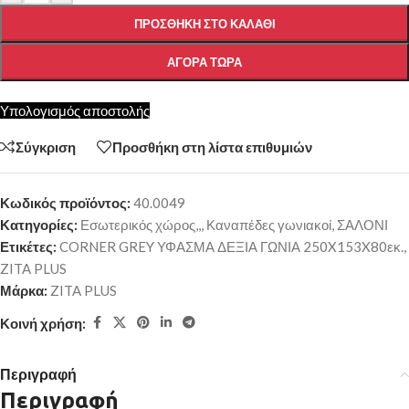
ΠΡΟΣΘΉΚΗ ΣΤΟ ΚΑΛΆΘΙ
ΑΓΟΡΆ ΤΏΡΑ
Υπολογισμός αποστολής
Σύγκριση
Προσθήκη στη λίστα επιθυμιών
Κωδικός προϊόντος:
40.0049
Κατηγορίες:
Εσωτερικός χώρος,,
,
Καναπέδες γωνιακοί
,
ΣΑΛΟΝΙ
Ετικέτες:
CORNER GREY ΥΦΑΣΜΑ ΔΕΞΙΑ ΓΩΝΙΑ 250X153X80εκ.
,
ZITA PLUS
Μάρκα:
ZITA PLUS
Κοινή χρήση:
Περιγραφή
Περιγραφή