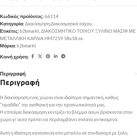
Κωδικός προϊόντος:
66114
Κατηγορία:
Διακόσμηση,Διακοσμητικά τοίχου,
Ετικέτες:
b2bmarkt
,
ΔΙΑΚΟΣΜΗΤΙΚΟ ΤΟΙΧΟΥ ΞΥΛΙΝΟ ΜΑΣΙΦ ΜΕ
ΜΕΤΑΛΛΙΚΗ ΚΑΡΔΙΑ HM7219 58x58 εκ.
Μάρκα:
b2bmarkt
Κοινή χρήση:
Περιγραφή
Περιγραφή
Η διακόσμηση ενός χώρου είναι ιδιαίτερα σημαντική, καθώς
“προδίδει” την αισθητική και την προσωπικότητά μας.
Η επιτοίχια διακόσμηση κεντρίζει το βλέμμα όσων βρίσκονται στον
χώρο γι’ αυτό πρέπει να περιλαμβάνει στιλάτα αντικείμενα.
Αυτή η ιδιαίτερη κατασκευή από μέταλλο σε συνδυασμό με ξύλο,