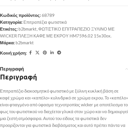
Κωδικός προϊόντος:
68789
Κατηγορία:
Επιτραπέζια φωτιστικά
Ετικέτες:
b2bmarkt
,
ΦΩΤΙΣΤΙΚΟ ΕΠΙΤΡΑΠΕΖΙΟ ΞΥΛΙΝΟ ΜΕ
WICKER ΠΛΕΞΗ ΚΑΦΕ ΜΕ ΕΚΡΟΥ HM7596.02 15x30εκ.
Μάρκα:
b2bmarkt
Κοινή χρήση:
Περιγραφή
Περιγραφή
Επιτραπέζιο διακοσμητικό φωτιστικό με ξύλινη κυκλική βάση σε
καφέ χρώμα και «καπέλο» κυλινδρικό σε χρώμα εκρου. Το «καπέλο»
είναι φτιαγμένο από ύφασμα τεχνοτροπίας wicker με αποτέλεσμα το
φως του φωτιστικού να διαχέεται γλυκά στον χώρο και να δημιουργεί
μια ζεστή ατμόσφαιρα. Αυτού του είδους τα φωτιστικά δεν
προορίζονται για φωτιστικά διαβάσματος και αυτό πρέπει πάντα να