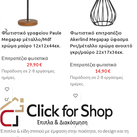
Φωτιστικό γραφείου Paule
Φωτιστικό επιτραπέζιο
Megapap μέταλλο/Mdf
Akerlind Megapap ύφασμα
χρώμα μαύρο 12x12x44εκ.
Pvc/μέταλλο χρώμα ανοιχτό
γκρι/μαύρο 22x17x36εκ.
Επιτραπέζια φωτιστικά
29,90
€
Επιτραπέζια φωτιστικά
14,90
€
Παράδοση σε 2-8 εργάσιμες
ημέρες.
Παράδοση σε 2-8 εργάσιμες
ημέρες.
Έπιπλα & είδη σπιτιού με έμφαση στην ποιότητα, το design και τη