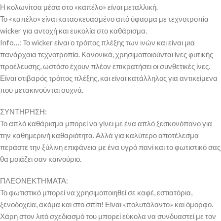
Η κολωνίτσα μέσα στο «καπέλο» είναι μεταλλική.
Το «καπέλο» είναι κατασκευασμένο από ύφασμα με τεχνοτροπία
wicker για αντοχή και ευκολία στο καθάρισμα.
Info…: Το wicker είναι ο τρόπος πλέξης των ινών και είναι μια
πανάρχαια τεχνοτροπία. Κανονικά, χρησιμοποιούνται ίνες φυτικής
προέλευσης, ωστόσο έχουν πλέον επικρατήσει οι συνθετικές ίνες.
Είναι στιβαρός τρόπος πλέξης, και είναι κατάλληλος για αντικείμενα
που μετακινούνται συχνά.
ΣΥΝΤΗΡΗΣΗ:
Το απλό καθάρισμα μπορεί να γίνει με ένα απλό ξεσκονόπανο για
την καθημερινή καθαριότητα. Αλλά για καλύτερο αποτέλεσμα
περάστε την ξύλινη επιφάνεια με ένα υγρό πανί και το φωτιστικό σας
θα μοιάζει σαν καινούριο.
ΠΛΕΟΝΕΚΤΗΜΑΤΑ:
Το φωτιστικό μπορεί να χρησιμοποιηθεί σε καφέ, εστιατόρια,
ξενοδοχεία, ακόμα και στο σπίτι! Είναι «πολυτάλαντο» και όμορφο.
Χάρη στον λιτό σχεδιασμό του μπορεί εύκολα να συνδυαστεί με τον