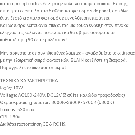
κατακόρυφη touch ένδειξη στην κολώνα του φωτιστικού! Επίσης,
αυτή η απίστευτη λάμπα διαθέτει και φωτισμό side panel, που δίνει
έναν ζεστό κι απαλό φωτισμό σε μεγαλύτερη επιφάνεια.
Και ως έξτρα λειτουργία, πιέζοντας μια touch ένδειξη στον πίνακα
ελέγχου της κολώνας, το φωτιστικό θα σβήσει αυτόματα με
καθυστέρηση 90 δευτερολέπτων!
Μην αρκεστείτε σε συνηθισμένες λάμπες – αναβαθμίστε το σπίτι σας
με την εξαιρετική σειρά φωτιστικών BLAIN και ζήστε τη διαφορά.
Παραγγείλτε το δικό σας σήμερα!
ΤΕΧΝΙΚΑ ΧΑΡΑΚΤΗΡΙΣΤΙΚΑ:
Ισχύς: 10W
Voltage: AC100-240V, DC12V (διαθέτει καλώδιο τροφοδοσίας)
Θερμοκρασία χρώματος: 3000Κ-3800Κ-5700Κ (±300Κ)
Lumens: 530 max
CRI: ? 90a
Διαθέτει πιστοποίηση CE & ROHS.