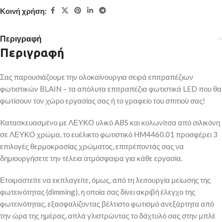
Κοινή χρήση:
Περιγραφή
Περιγραφή
Σας παρουσιάζουμε την ολοκαίνουργια σειρά επιτραπέζιων
φωτιστικών BLAIN – τα απόλυτα επιτραπέζια φωτιστικά LED που θα
φωτίσουν τον χώρο εργασίας σας ή το γραφείο του σπιτιού σας!
Kατασκευασμένο με ΛΕΥΚΟ υλικό ABS και κολωνίτσα από σιλικόνη
σε ΛΕΥΚΟ χρώμα, το ευέλικτο φωτιστικό HM4460.01 προσφέρει 3
επιλογές θερμοκρασίας χρώματος, επιτρέποντάς σας να
δημιουργήσετε την τέλεια ατμόσφαιρα για κάθε εργασία.
Ετοιμαστείτε να εκπλαγείτε, όμως, από τη λειτουργία μείωσης της
φωτεινότητας (dimming), η οποία σας δίνει ακριβή έλεγχο της
φωτεινότητας, εξασφαλίζοντας βέλτιστο φωτισμό ανεξάρτητα από
την ώρα της ημέρας, απλά γλιστρώντας το δάχτυλό σας στην μπλέ