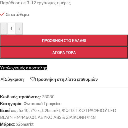
Παράδοση σε 3-12 εργάσιμες ημέρες
Σε απόθεμα
-
+
ΠΡΟΣΘΉΚΗ ΣΤΟ ΚΑΛΆΘΙ
ΑΓΟΡΆ ΤΏΡΑ
Υπολογισμός αποστολής
Σύγκριση
Προσθήκη στη λίστα επιθυμιών
Κωδικός προϊόντος:
73080
Κατηγορία:
Φωτιστικά Γραφείου
Ετικέτες:
5x40
,
7Yεκ.
,
b2bmarkt
,
ΦΩΤΙΣΤΙΚΟ ΓΡΑΦΕΙΟΥ LED
BLAIN HM4460.01 ΛΕΥΚΟ ABS & ΣΙΛΙΚΟΝΗ Φ18
Μάρκα:
b2bmarkt