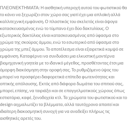
ΠΛΕΟΝΕΚΤΗΜΑΤΑ: Η αισθητική υπεροχή αυτού του φωτιστικού θα
το κάνει να ξεχωρίζει στον χώρο σας γιατί έχει μια απλοϊκή αλλά
καλλιτεχνική εμφάνιση. Ο πλαστικός του σκελετός είναι άψογα
κατασκευασμένος ενώ το τύμπανο έχει δύο δακτυλίους. Ο
εξωτερικός δακτύλιος είναι κατασκευασμένος από ύφασμα στο
χρώμα της σκούρας άμμου, ενώ το εσωτερικό από ύφασμα στο
χρώμα της μπεζ άμμου. Το αποτέλεσμα είναι εξαιρετικά κομψό σε
εμφάνιση. Καταφέρνει να συνδυάσει μια ελκυστική μοντέρνα
βιομηχανική γοητεία με το ιδανικό μέγεθος, προσθέτοντας έτσι μια
όμορφη διακόσμηση στην οροφή σας. Το ρυθμιζόμενο ύψος του
μπορεί να προσφέρει διαφορετικά επίπεδα φωτεινότητας και
οπτικής απόλαυσης. Εκτός από διάφορα δωμάτια του σπιτιού σας,
μπορεί, επίσης, να ταιριάξει και σε επαγγελματικούς χώρους όπως
εστιατόρια, καφέ, ξενοδοχεία κτλ. Τα χρώματα του φωτιστικού και το
design αιχμαλωτίζει τα βλέμματα, αλλά ταυτόχρονα απαιτεί και
ιδιαίτερη διακοσμητική συνοχή για να αναδείξει πλήρως τις
αισθητικές αρετές του.