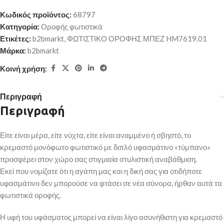
Κωδικός προϊόντος:
68797
Κατηγορία:
Οροφής φωτιστικά
Ετικέτες:
b2bmarkt
,
ΦΩΤΙΣΤΙΚΟ ΟΡΟΦΗΣ ΜΠΕΖ HM7619.01
Μάρκα:
b2bmarkt
Κοινή χρήση:
Περιγραφή
Περιγραφή
Είτε είναι μέρα, είτε νύχτα, είτε είναι αναμμένο ή σβηστό, το
κρεμαστό μονόφωτο φωτιστικό με διπλό υφασμάτινο «τύμπανο»
προσφέρει στον χώρο σας στιγμιαία στυλιστική αναβάθμιση.
Εκεί που νομίζατε ότι η αγάπη μας και η δική σας για οτιδήποτε
υφασμάτινο δεν μπορούσε να φτάσει σε νέα σύνορα, ήρθαν αυτά τα
φωτιστικά οροφής.
Η υφή του υφάσματος μπορεί να είναι λίγο ασυνήθιστη για κρεμαστό