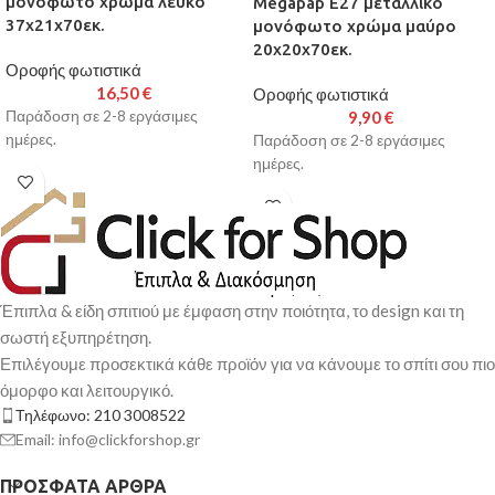
μονόφωτο χρώμα λευκό
Megapap E27 μεταλλικό
37x21x70εκ.
μονόφωτο χρώμα μαύρο
20x20x70εκ.
Οροφής φωτιστικά
16,50
€
Οροφής φωτιστικά
Παράδοση σε 2-8 εργάσιμες
9,90
€
ημέρες.
Παράδοση σε 2-8 εργάσιμες
ημέρες.
Έπιπλα & είδη σπιτιού με έμφαση στην ποιότητα, το design και τη
σωστή εξυπηρέτηση.
Επιλέγουμε προσεκτικά κάθε προϊόν για να κάνουμε το σπίτι σου πιο
όμορφο και λειτουργικό.
Τηλέφωνο: 210 3008522
Email: info@clickforshop.gr
ΠΡΌΣΦΑΤΑ ΆΡΘΡΑ