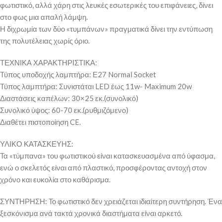
φωτιστικό, αλλά χάρη στις λευκές εσωτερικές του επιφάνειες, δίνει
στο φως μια απαλή λάμψη.
Η διχρωμία των δύο «τυμπάνων» πραγματικά δίνει την εντύπωση
της πολυτέλειας χωρίς όριο.
ΤΕΧΝΙΚΑ ΧΑΡΑΚΤΗΡΙΣΤΙΚΑ:
Τύπος υποδοχής λαμπτήρα: Ε27 Normal Socket
Τύπος λαμπτήρα: Συνιστάται LED έως 11w- Maximum 20w
Διαστάσεις καπέλων: 30×25 εκ.(συνολικό)
Συνολικό ύψος: 60-70 εκ.(ρυθμιζόμενο)
Διαθέτει πιστοποίηση CE.
ΥΛΙΚΟ ΚΑΤΑΣΚΕΥΗΣ:
Τα «τύμπανα» του φωτιστικού είναι κατασκευασμένα από ύφασμα,
ενώ ο σκελετός είναι από πλαστικό, προσφέροντας αντοχή στον
χρόνο και ευκολία στο καθάρισμα.
ΣΥΝΤΗΡΗΣΗ: Το φωτιστικό δεν χρειάζεται ιδιαίτερη συντήρηση. Ένα
ξεσκόνισμα ανά τακτά χρονικά διαστήματα είναι αρκετό.