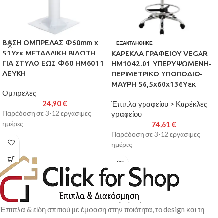
ΒΑΣΗ ΟΜΠΡΕΛΑΣ Φ60mm x
ΕΞΑΝΤΛΉΘΗΚΕ
51Υεκ ΜΕΤΑΛΛΙΚΗ ΒΙΔΩΤΗ
ΚΑΡΕΚΛΑ ΓΡΑΦΕΙΟΥ VEGAR
ΓΙΑ ΣΤΥΛΟ ΕΩΣ Φ60 HM6011
HM1042.01 ΥΠΕΡΥΨΩΜΕΝΗ-
ΛΕΥΚΗ
ΠΕΡΙΜΕΤΡΙΚΟ ΥΠΟΠΟΔΙΟ-
ΜΑΥΡΗ 56,5x60x136Yεκ
Ομπρέλες
24,90
€
Έπιπλα γραφείου > Καρέκλες
Παράδοση σε 3-12 εργάσιμες
γραφείου
ημέρες
74,61
€
Παράδοση σε 3-12 εργάσιμες
ημέρες
Έπιπλα & είδη σπιτιού με έμφαση στην ποιότητα, το design και τη