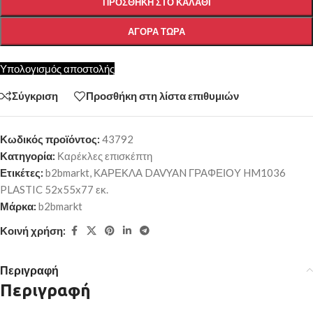
ΠΡΟΣΘΉΚΗ ΣΤΟ ΚΑΛΆΘΙ
ΑΓΟΡΆ ΤΏΡΑ
Υπολογισμός αποστολής
Σύγκριση
Προσθήκη στη λίστα επιθυμιών
Κωδικός προϊόντος:
43792
Κατηγορία:
Καρέκλες επισκέπτη
Ετικέτες:
b2bmarkt
,
ΚΑΡΕΚΛΑ DAVYAN ΓΡΑΦΕΙΟΥ HM1036
PLASTIC 52x55x77 εκ.
Μάρκα:
b2bmarkt
Κοινή χρήση:
Περιγραφή
Περιγραφή