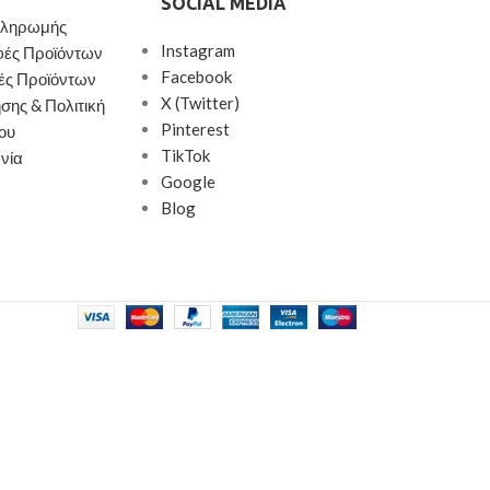
SOCIAL MEDIA
Πληρωμής
Instagram
φές Προϊόντων
Facebook
ές Προϊόντων
X (Twitter)
σης & Πολιτική
Pinterest
ου
TikTok
νία
Google
Blog