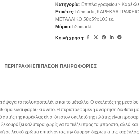
Κατηγορία:
Έπιπλα γραφείου > Καρέκλε
Ετικέτες:
b2bmarkt
,
ΚΑΡΕΚΛΑ ΓΡΑΦΕΙΟ
ΜΕΤΑΛΛΙΚΟ 58x59x103 εκ.
Μάρκα:
b2bmarkt
Κοινή χρήση:
ΠΕΡΙΓΡΑΦΉ
ΕΠΙΠΛΈΟΝ ΠΛΗΡΟΦΟΡΊΕΣ
 άψογα το πολυπροπυλένιο και το μέταλλο. Ο σκελετός της μεσαίου
άθισμα είναι φαρδύ κι άνετο. Η περιστρεφόμενη ανάρτηση διαθέτει 
κό αυτής της καρέκλας είναι ότι στον σκελετό της πλάτης είναι προ
το ξεκουράζει καλύτερα χωρίς να το πιέζει προς τα μπροστά, αλλά κα
ική σε λευκό χρώμα επιτείνοντας την όμορφη διχρωμία της καρέκλας.