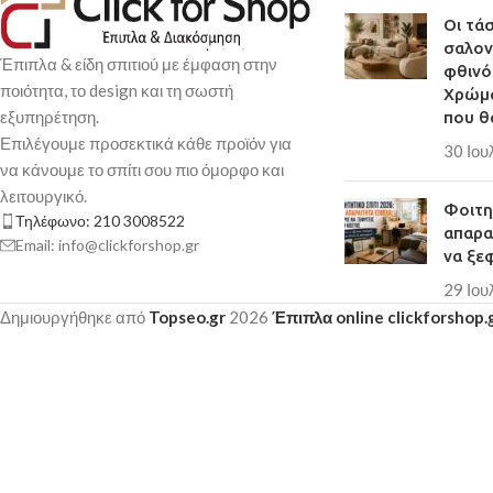
Οι τά
σαλον
Έπιπλα & είδη σπιτιού με έμφαση στην
φθινό
ποιότητα, το design και τη σωστή
Χρώμα
εξυπηρέτηση.
που θ
Επιλέγουμε προσεκτικά κάθε προϊόν για
30 Ιου
να κάνουμε το σπίτι σου πιο όμορφο και
λειτουργικό.
Φοιτητ
Τηλέφωνο: 210 3008522
απαρα
Email: info@clickforshop.gr
να ξε
29 Ιου
Δημιουργήθηκε από
Topseo.gr
2026
Έπιπλα online clickforshop.