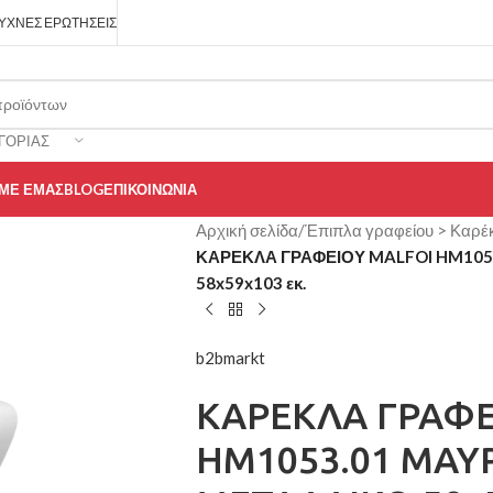
ΥΧΝΈΣ ΕΡΩΤΉΣΕΙΣ
ΓΟΡΊΑΣ
 ΜΕ ΕΜΆΣ
BLOG
ΕΠΙΚΟΙΝΩΝΊΑ
Αρχική σελίδα
/
Έπιπλα γραφείου > Καρέ
ΚΑΡΕΚΛΑ ΓΡΑΦΕΙΟΥ MALFOI HM1053
58x59x103 εκ.
b2bmarkt
ΚΑΡΕΚΛΑ ΓΡΑΦΕ
HM1053.01 ΜΑΥ