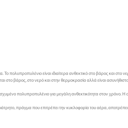
 Το πολυπροπυλένιο είναι ιδιαίτερα ανθεκτικό στο βάρος και στο ν
ται στο βάρος, στο νερό και στην θερμοκρασία αλλά είναι ασυνήθιστα
ενισχυμένο πολυπροπυλένιο για μεγάλη ανθεκτικότητα στον χρόνο. Η
ιάτρητο, πράγμα που επιτρέπει την κυκλοφορία του αέρα, αποτρέπει