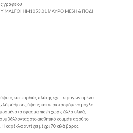
ς γραφείου
Υ MALFOI HM1053.01 ΜΑΥΡO MESH & ΠΟΔΙ
 ύψους και φαρδιάς πλάτης έχει τετραγωνισμένο
μοχλό ρύθμισης ύψους και περιστρεφόμενο μοχλό
σαρμοσμένο το ύφασμα mesh χωρίς άλλα υλικά,
ι συμβάλλοντας στο αισθητικό κομμάτι αφού το
 Η καρέκλα αντέχει μέχρι 70 κιλά βάρος.