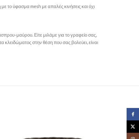
 με το ύφασμα mesh με απαλές κινήσεις και όχι
άσπρου-μαύρου. Είτε μιλάμε για το γραφείο σας,
τα κλειδώματος στην θέση που σας βολεύει, είναι
Face
X
Insta