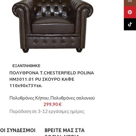
Pinte
TikTo
Μ
ΣΚΑΛΙΕΡΑ ΠΟΛ
ΕΞΑΝΤΛΉΘΗΚΕ
ΑΝΤΑΛΛΑΚΤΙΚΟ
ΠΟΛΥΘΡΟΝΑ T.CHESTERFIELD POLINA
HM5401
HM3011.01 PU ΣΚΟΥΡΟ ΚΑΦΕ
110x90x73Yεκ.
Ξαπλώστρες Πα
Πολυθρόνες Κήπου
,
Πολυθρόνες σαλονιού
Παράδοση σε 3-
299,90
€
Παράδοση σε 3-12 εργάσιμες ημέρες
ΟΙ ΣΎΝΔΕΣΜΟΙ
ΒΡΕΊΤΕ ΜΑΣ ΣΤΑ