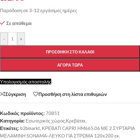
Παράδοση σε 3-12 εργάσιμες ημέρες
Σε απόθεμα
-
+
ΠΡΟΣΘΉΚΗ ΣΤΟ ΚΑΛΆΘΙ
ΑΓΟΡΆ ΤΏΡΑ
Υπολογισμός αποστολής
Σύγκριση
Προσθήκη στη λίστα επιθυμιών
Κωδικός προϊόντος:
70851
Κατηγορία:
Εσωτερικός χώρος,Κρεβάτια,
Ετικέτες:
b2bmarkt
,
ΚΡΕΒΑΤΙ CAPRI HM665.06 ΜΕ 2 ΣΥΡΤΑΡΙΑ
ΜΕΛΑΜΙΝΗ SONAMA-ΛΕΥΚΟ ΓΙΑ ΣΤΡΩΜΑ 120x200 εκ.