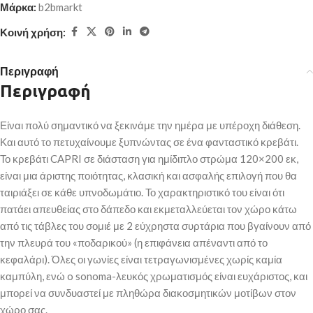
Μάρκα:
b2bmarkt
Κοινή χρήση:
Περιγραφή
Περιγραφή
Είναι πολύ σημαντικό να ξεκινάμε την ημέρα με υπέροχη διάθεση.
Και αυτό το πετυχαίνουμε ξυπνώντας σε ένα φανταστικό κρεβάτι.
Το κρεβάτι CAPRI σε διάσταση για ημίδιπλο στρώμα 120×200 εκ,
είναι μια άριστης ποιότητας, κλασική και ασφαλής επιλογή που θα
ταιριάξει σε κάθε υπνοδωμάτιο. Το χαρακτηριστικό του είναι ότι
πατάει απευθείας στο δάπεδο και εκμεταλλεύεται τον χώρο κάτω
από τις τάβλες του σομιέ με 2 εύχρηστα συρτάρια που βγαίνουν από
την πλευρά του «ποδαρικού» (η επιφάνεια απέναντι από το
κεφαλάρι). Όλες οι γωνίες είναι τετραγωνισμένες χωρίς καμία
καμπύλη, ενώ o sonoma-λευκός χρωματισμός είναι ευχάριστος, και
μπορεί να συνδυαστεί με πληθώρα διακοσμητικών μοτίβων στον
χώρο σας.