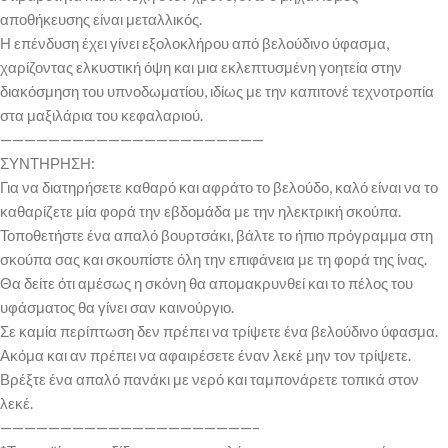
αποθήκευσης είναι μεταλλικός.
Η επένδυση έχει γίνει εξολοκλήρου από βελούδινο ύφασμα,
χαρίζοντας ελκυστική όψη και μια εκλεπτυσμένη γοητεία στην
διακόσμηση του υπνοδωματίου, ιδίως με την καπιτονέ τεχνοτροπία
στα μαξιλάρια του κεφαλαριού.
——————————————————————
ΣΥΝΤΗΡΗΣΗ:
Για να διατηρήσετε καθαρό και αφράτο το βελούδο, καλό είναι να το
καθαρίζετε μία φορά την εβδομάδα με την ηλεκτρική σκούπα.
Τοποθετήστε ένα απαλό βουρτσάκι, βάλτε το ήπιο πρόγραμμα στη
σκούπα σας και σκουπίστε όλη την επιφάνεια με τη φορά της ίνας.
Θα δείτε ότι αμέσως η σκόνη θα απομακρυνθεί και το πέλος του
υφάσματος θα γίνει σαν καινούργιο.
Σε καμία περίπτωση δεν πρέπει να τρίψετε ένα βελούδινο ύφασμα.
Ακόμα και αν πρέπει να αφαιρέσετε έναν λεκέ μην τον τρίψετε.
Βρέξτε ένα απαλό πανάκι με νερό και ταμπονάρετε τοπικά στον
λεκέ.
—————————————————————–