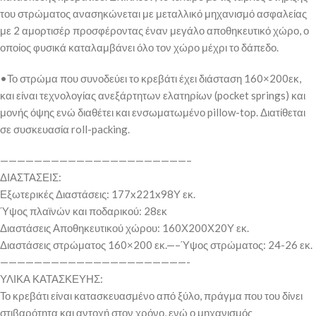
του στρώματος ανασηκώνεται με μεταλλικό μηχανισμό ασφαλείας
με 2 αμορτισέρ προσφέροντας έναν μεγάλο αποθηκευτικό χώρο, ο
οποίος φυσικά καταλαμβάνει όλο τον χώρο μέχρι το δάπεδο.
•Το στρώμα που συνοδεύει το κρεβάτι έχει διάσταση 160×200εκ,
και είναι τεχνολογίας ανεξάρτητων ελατηρίων (pocket springs) και
μονής όψης ενώ διαθέτει και ενσωματωμένο pillow-top. Διατίθεται
σε συσκευασία roll-packing.
——————————————————————–
ΔΙΑΣΤΑΣΕΙΣ:
Εξωτερικές Διαστάσεις: 177x221x98Υ εκ.
Ύψος πλαϊνών και ποδαρικού: 28εκ
Διαστάσεις Αποθηκευτικού χώρου: 160Χ200Χ20Υ εκ.
Διαστάσεις στρώματος 160×200 εκ.—–Ύψος στρώματος: 24-26 εκ.
——————————————————————-
ΥΛΙΚΑ ΚΑΤΑΣΚΕΥΗΣ:
Το κρεβάτι είναι κατασκευασμένο από ξύλο, πράγμα που του δίνει
στιβαρότητα και αντοχή στον χρόνο, ενώ ο μηχανισμός