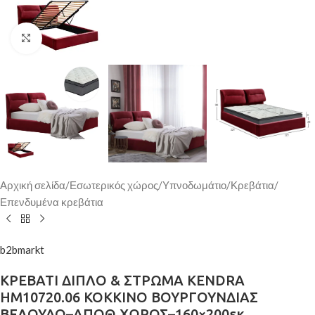
Κάντε κλικ για μεγέθυνση
Αρχική σελίδα
/
Εσωτερικός χώρος
/
Υπνοδωμάτιο
/
Κρεβάτια
/
Επενδυμένα κρεβάτια
b2bmarkt
ΚΡΕΒΑΤΙ ΔΙΠΛΟ & ΣΤΡΩΜΑ KENDRA
HM10720.06 ΚΟΚΚΙΝΟ ΒΟΥΡΓΟΥΝΔΙΑΣ
ΒΕΛΟΥΔΟ–ΑΠΟΘ.ΧΩΡΟΣ–160×200εκ