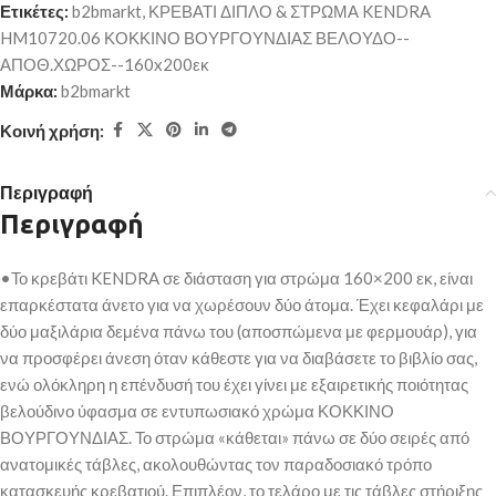
Ετικέτες:
b2bmarkt
,
ΚΡΕΒΑΤΙ ΔΙΠΛΟ & ΣΤΡΩΜΑ KENDRA
HM10720.06 ΚΟΚΚΙΝΟ ΒΟΥΡΓΟΥΝΔΙΑΣ ΒΕΛΟΥΔΟ--
ΑΠΟΘ.ΧΩΡΟΣ--160x200εκ
Μάρκα:
b2bmarkt
Κοινή χρήση:
Περιγραφή
Περιγραφή
•Το κρεβάτι KENDRA σε διάσταση για στρώμα 160×200 εκ, είναι
επαρκέστατα άνετο για να χωρέσουν δύο άτομα. Έχει κεφαλάρι με
δύο μαξιλάρια δεμένα πάνω του (αποσπώμενα με φερμουάρ), για
να προσφέρει άνεση όταν κάθεστε για να διαβάσετε το βιβλίο σας,
ενώ ολόκληρη η επένδυσή του έχει γίνει με εξαιρετικής ποιότητας
βελούδινο ύφασμα σε εντυπωσιακό χρώμα ΚΟΚΚΙΝΟ
ΒΟΥΡΓΟΥΝΔΙΑΣ. Το στρώμα «κάθεται» πάνω σε δύο σειρές από
ανατομικές τάβλες, ακολουθώντας τον παραδοσιακό τρόπο
κατασκευής κρεβατιού. Επιπλέον, το τελάρο με τις τάβλες στήριξης