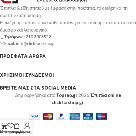
Έπιπλα & είδη σπιτιού με έμφαση στην ποιότητα, το design και τη
σωστή εξυπηρέτηση.
Επιλέγουμε προσεκτικά κάθε προϊόν για να κάνουμε το σπίτι σου πιο
όμορφο και λειτουργικό.
Τηλέφωνο: 210 3008522
Email: info@clickforshop.gr
ΠΡΌΣΦΑΤΑ ΆΡΘΡΑ
ΧΡΉΣΙΜΟΙ ΣΎΝΔΕΣΜΟΙ
ΒΡΕΊΤΕ ΜΑΣ ΣΤΑ SOCIAL MEDIA
Δημιουργήθηκε από
Topseo.gr
2026
Έπιπλα online
clickforshop.gr
.
τάστημα
ίστα επιθυμιών
Ο λογαριασμός μου
Καλάθι