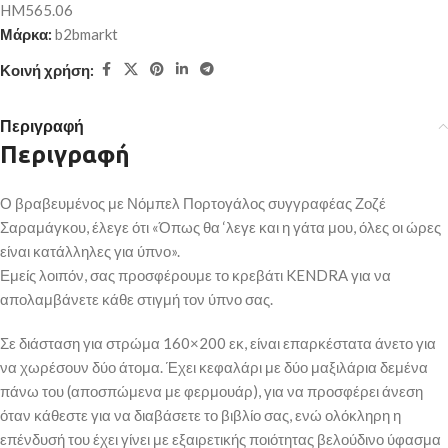
HM565.06
Μάρκα:
b2bmarkt
Κοινή χρήση:
Περιγραφή
Περιγραφή
Ο βραβευμένος με Νόμπελ Πορτογάλος συγγραφέας Ζοζέ
Σαραμάγκου, έλεγε ότι «Όπως θα ‘λεγε και η γάτα μου, όλες οι ώρες
είναι κατάλληλες για ύπνο».
Εμείς λοιπόν, σας προσφέρουμε το κρεβάτι KENDRA για να
απολαμβάνετε κάθε στιγμή τον ύπνο σας.
Σε διάσταση για στρώμα 160×200 εκ, είναι επαρκέστατα άνετο για
να χωρέσουν δύο άτομα. Έχει κεφαλάρι με δύο μαξιλάρια δεμένα
πάνω του (αποσπώμενα με φερμουάρ), για να προσφέρει άνεση
όταν κάθεστε για να διαβάσετε το βιβλίο σας, ενώ ολόκληρη η
επένδυσή του έχει γίνει με εξαιρετικής ποιότητας βελούδινο ύφασμα