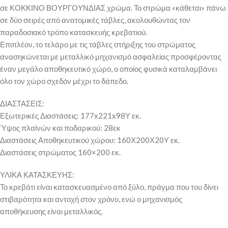
σε ΚΟΚΚΙΝΟ ΒΟΥΡΓΟΥΝΔΙΑΣ χρώμα. Το στρώμα «κάθεται» πάνω
σε δύο σειρές από ανατομικές τάβλες, ακολουθώντας τον
παραδοσιακό τρόπο κατασκευής κρεβατιού.
Επιπλέον, το τελάρο με τις τάβλες στήριξης του στρώματος
ανασηκώνεται με μεταλλικό μηχανισμό ασφαλείας προσφέροντας
έναν μεγάλο αποθηκευτικό χώρο, ο οποίος φυσικά καταλαμβάνει
όλο τον χώρο σχεδόν μέχρι το δάπεδο.
ΔΙΑΣΤΑΣΕΙΣ:
Εξωτερικές Διαστάσεις: 177x221x98Υ εκ.
Ύψος πλαϊνών και ποδαρικού: 28εκ
Διαστάσεις Αποθηκευτικού χώρου: 160Χ200Χ20Υ εκ.
Διαστάσεις στρώματος 160×200 εκ.
ΥΛΙΚΑ ΚΑΤΑΣΚΕΥΗΣ:
Το κρεβάτι είναι κατασκευασμένο από ξύλο, πράγμα που του δίνει
στιβαρότητα και αντοχή στον χρόνο, ενώ ο μηχανισμός
αποθήκευσης είναι μεταλλικός.