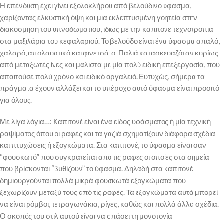
Η επένδυση έχει γίνει εξολοκλήρου από βελούδινο ύφασμα,
χαρίζοντας ελκυστική όψη και μια εκλεπτυσμένη γοητεία στην
διακόσμηση του υπνοδωματίου, ιδίως με την καπιτονέ τεχνοτροπία
στα μαξιλάρια του κεφαλαριού. Το βελούδο είναι ένα ύφασμα απαλό,
χαλαρό, απολαυστικό και φινετσάτο. Παλιά κατασκευαζόταν κυρίως
από μεταξωτές ίνες και μάλιστα με μία πολύ ειδική επεξεργασία, που
απαιτούσε πολύ χρόνο και ειδικό αργαλειό. Ευτυχώς, σήμερα τα
πράγματα έχουν αλλάξει και το υπέροχο αυτό ύφασμα είναι προσιτό
για όλους.
Με λίγα λόγια…: Καπιτονέ είναι ένα είδος υφάσματος ή μία τεχνική
ραψίματος όπου οι ραφές και τα γαζιά σχηματίζουν διάφορα σχέδια
και πτυχώσεις ή εξογκώματα. Στα καπιτονέ, το ύφασμα είναι σαν
“φουσκωτό” που συγκρατείται από τις ραφές οι οποίες στα σημεία
που βρίσκονται “βυθίζουν” το ύφασμα. Δηλαδή στα καπιτονέ
δημιουργούνται πολλά μικρά φουσκωτά εξογκώματα που
ξεχωρίζουν μεταξύ τους από τις ραφές. Τα εξογκώματα αυτά μπορεί
να είναι ρόμβοι, τετραγωνάκια, ρίγες, καθώς και πολλά άλλα σχέδια.
Ο σκοπός του στιλ αυτού είναι να σπάσει τη μονοτονία