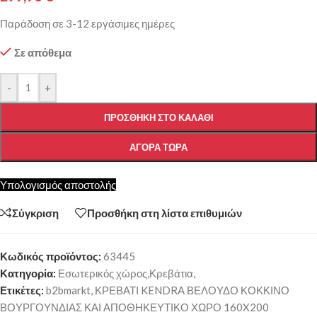
Παράδοση σε 3-12 εργάσιμες ημέρες
Σε απόθεμα
-
+
ΠΡΟΣΘΉΚΗ ΣΤΟ ΚΑΛΆΘΙ
ΑΓΟΡΆ ΤΏΡΑ
Υπολογισμός αποστολής
Σύγκριση
Προσθήκη στη λίστα επιθυμιών
Κωδικός προϊόντος:
63445
Κατηγορία:
Εσωτερικός χώρος,Κρεβάτια,
Ετικέτες:
b2bmarkt
,
ΚΡΕΒΑΤΙ KENDRA ΒΕΛΟΥΔΟ ΚΟΚΚΙΝΟ
ΒΟΥΡΓΟΥΝΔΙΑΣ ΚΑΙ ΑΠΟΘΗΚΕΥΤΙΚΟ ΧΩΡΟ 160X200