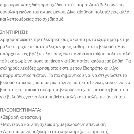
δημιουργώντας διάφορα σχέδια στο ύφασμα. Αυτό βελτιώνει τη
συνολική εικόνα του αντικειμένου. Δίνει αίσθηση πολυτέλειας αλλά
και λεπτομέρειας στο σχεδιασμό.
ΣΥΝΤΗΡΗΣΗ:
Χρησιμοποιείστε την ηλεκτρική σας σκούπα με το εξάρτημα με την
μαλακή τρίχα και με απαλές κινήσεις καθαρίστε το βελούδο. Εάν
υπάρχει λεκές βρέξτε ελαφρώς ένα πανάκι και τρίψτε πολύ απαλά
το λεκέ χωρίς να ασκείτε πίεση γιατί θα ποτίσει ακόμα πιο βαθιά. Για
σκληρούς λεκέδες χρησιμοποιείστε με τον ίδιο τρόπο και λίγο
απορρυπαντικό πιάτων. Το πιο σημαντικό είναι να στεγνώσετε το
βελούδο αμέσως μετά με μια στεγνή πετσέτα. Γενικά, καλό είναι να
βουρτσίζετε τακτικά οτιδήποτε βελούδινο έχετε, με ειδική βούρτσα
για βελούδο, για να διατηρηθεί η ομαλή και απαλή επιφάνειά του.
ΠΛΕΟΝΕΚΤΗΜΑΤΑ:
•Στιβαρή κατασκευή
•Μοντέρνα και λιτή σχεδίαση, με βελούδινη επένδυση
•Αποσπώμενα μαξιλάρια στο κεφαλάρι (με φερμουάρ)