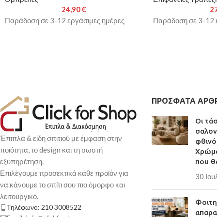
24,90
€
2
Παράδοση σε 3-12 εργάσιμες ημέρες
Παράδοση σε 3-12 
ΠΡΌΣΦΑΤΑ ΆΡΘ
Οι τά
σαλον
Έπιπλα & είδη σπιτιού με έμφαση στην
φθινό
ποιότητα, το design και τη σωστή
Χρώμα
εξυπηρέτηση.
που θ
Επιλέγουμε προσεκτικά κάθε προϊόν για
30 Ιου
να κάνουμε το σπίτι σου πιο όμορφο και
λειτουργικό.
Φοιτητ
Τηλέφωνο: 210 3008522
απαρα