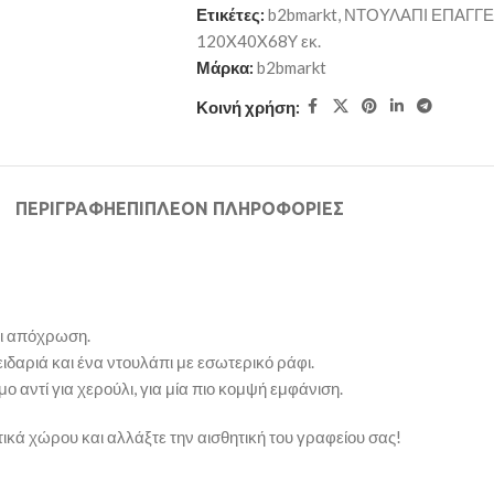
Ετικέτες:
b2bmarkt
,
ΝΤΟΥΛΑΠΙ ΕΠΑΓΓ
120X40X68Y εκ.
Μάρκα:
b2bmarkt
Κοινή χρήση:
ΠΕΡΙΓΡΑΦΉ
ΕΠΙΠΛΈΟΝ ΠΛΗΡΟΦΟΡΊΕΣ
ρι απόχρωση.
ιδαριά και ένα ντουλάπι με εσωτερικό ράφι.
ο αντί για χερούλι, για μία πιο κομψή εμφάνιση.
τικά χώρου και αλλάξτε την αισθητική του γραφείου σας!