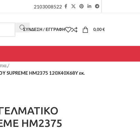
2103008522
ΣΎΝΔΕΣΗ / ΕΓΓΡΑΦΉ
0,00
€
πια,
/
Υ SUPREME HM2375 120X40X68Y εκ.
ΓΓΕΛΜΑΤΙΚΟ
EME HM2375