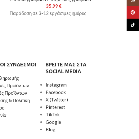
35,99
€
Πολυθρόνες Κή
Pinte
Παράδοση σε 3-12 εργάσιμες ημέρες
Παράδοση σε 3-
TikTo
ΟΙ ΣΎΝΔΕΣΜΟΙ
ΒΡΕΊΤΕ ΜΑΣ ΣΤΑ
SOCIAL MEDIA
Πληρωμής
Instagram
φές Προϊόντων
Facebook
ές Προϊόντων
X (Twitter)
σης & Πολιτική
Pinterest
ου
TikTok
νία
Google
Blog