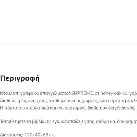
Περιγραφή
Ντουλάπι γραφείου επαγγελματικό SUPREME, σε honey oak και γκ
Διαθέτει τρεις ανοιχτούς αποθηκευτικούς χώρους, ένα συρτάρι με κλε
Η πόρτα του ντουλαπιού και του συρταριού, διαθέτουν διαγώνιο κόψιμ
Τοποθετήστε τα βιβλία, τις εγκυκλοπαίδειες σας, ακόμα και διακοσμη
Διαστάσεις: 120x40x68 εκ.