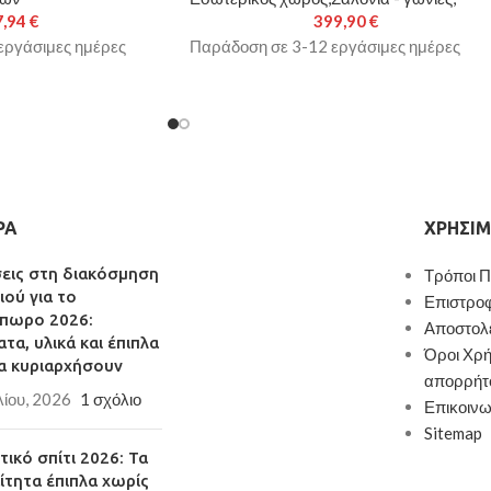
7,94
€
399,90
€
εργάσιμες ημέρες
Παράδοση σε 3-12 εργάσιμες ημέρες
ΡΑ
ΧΡΉΣΙΜ
σεις στη διακόσμηση
Τρόποι 
ιού για το
Επιστρο
πωρο 2026:
Αποστολ
τα, υλικά και έπιπλα
Όροι Χρή
α κυριαρχήσουν
απορρήτ
λίου, 2026
1 σχόλιο
Επικοινω
Sitemap
ικό σπίτι 2026: Τα
ίτητα έπιπλα χωρίς