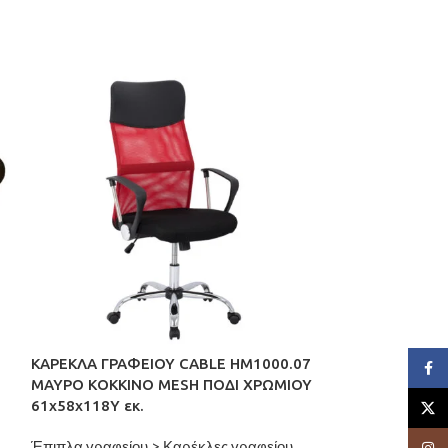
ΚΑΡΕΚΛΑ ΓΡΑΦΕΙΟΥ CABLE HM1000.07
ΕΞΑΝΤΛΉΘΗΚΕ
Face
ΜΑΥΡΟ ΚΟΚΚΙΝΟ MESH ΠΟΔΙ ΧΡΩΜΙΟΥ
ΠΟΛΥΘΡΟΝΑ T.
61x58x118Y εκ.
X
HM3011.01 PU
110x90x73Yεκ.
Έπιπλα γραφείου > Καρέκλες γραφείου
Insta