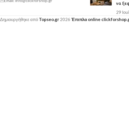
Email: info@clickforshop.gr
να ξε
29 Ιου
Δημιουργήθηκε από
Topseo.gr
2026
Έπιπλα online clickforshop.