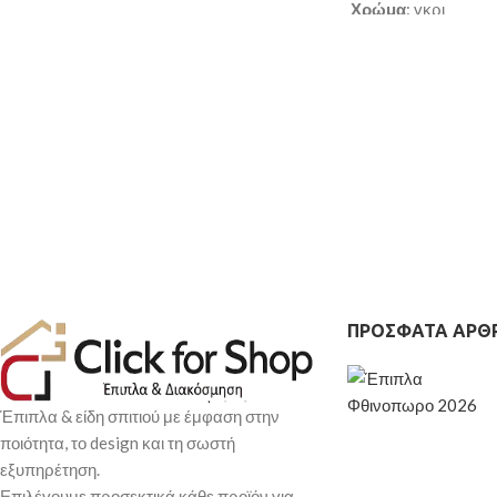
Κάθισμα
: ξύλο
Χρώμα
: γκρι
Επένδυση
: βελούδο
Κάθισμα
: PP
Γέμιση
: foam
Πόδια
: ξύλο (οξιά)
Πόδια
: μέταλλο, 25x1mm
Παράδοση σε 3-10 
Παράδοση σε 3-10 εργάσιμες ημέρες
ΠΡΌΣΦΑΤΑ ΆΡΘ
Έπιπλα & είδη σπιτιού με έμφαση στην
ποιότητα, το design και τη σωστή
εξυπηρέτηση.
Επιλέγουμε προσεκτικά κάθε προϊόν για