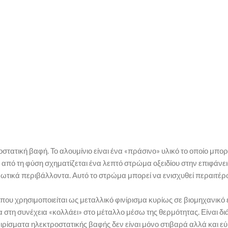
στατική βαφή. Το αλουμίνιο είναι ένα «πράσινο» υλικό το οποίο μπο
 από τη φύση σχηματίζεται ένα λεπτό στρώμα οξειδίου στην επιφάνει
ρωτικά περιβάλλοντα. Αυτό το στρώμα μπορεί να ενισχυθεί περαιτέ
 που χρησιμοποιείται ως μεταλλικό φινίρισμα κυρίως σε βιομηχανικό 
 στη συνέχεια «κολλάει» στο μέταλλο μέσω της θερμότητας. Είναι δι
ινιρίσματα ηλεκτροστατικής βαφής δεν είναι μόνο στιβαρά αλλά και 