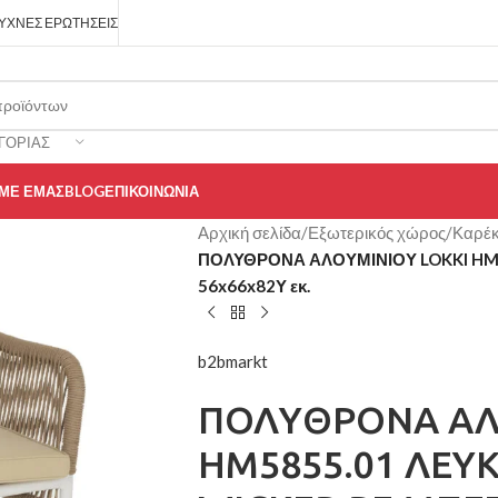
ΥΧΝΈΣ ΕΡΩΤΉΣΕΙΣ
ΓΟΡΊΑΣ
 ΜΕ ΕΜΆΣ
BLOG
ΕΠΙΚΟΙΝΩΝΊΑ
Αρχική σελίδα
/
Εξωτερικός χώρος
/
Καρέκ
ΠΟΛΥΘΡΟΝΑ ΑΛΟΥΜΙΝΙΟΥ LOKKI HM5
56x66x82Υ εκ.
b2bmarkt
ΠΟΛΥΘΡΟΝΑ ΑΛ
HM5855.01 ΛΕΥΚ