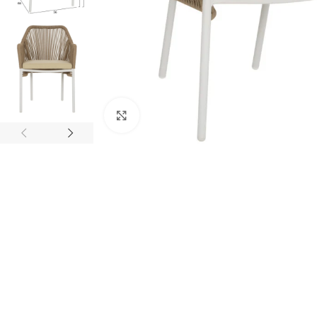
Κάντε κλικ για μεγέθυνση