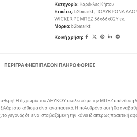
Κατηγορία:
Καρέκλες Κήπου
Ετικέτες:
b2bmarkt
,
ΠΟΛΥΘΡΟΝΑ ΑΛΟΥΜ
WICKER PE ΜΠΕΖ 56x66x82Υ εκ.
Μάρκα:
b2bmarkt
Κοινή χρήση:
ΠΕΡΙΓΡΑΦΉ
ΕΠΙΠΛΈΟΝ ΠΛΗΡΟΦΟΡΊΕΣ
ταθερή! Η διχρωμία του ΛΕΥΚΟΥ σκελετού με την ΜΠΕΖ επένδυση W
μαξιλάρι στο κάθισμα είναι αναπαυτικό. Η πολυθρόνα αυτή θα αναβαθ
, το γεγονός ότι είναι στοιβαζόμενη την κάνει ιδιαιτέρως πρακτική 