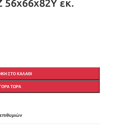
 56x66x82Υ εκ.
ΚΗ ΣΤΟ ΚΑΛΆΘΙ
ΓΟΡΆ ΤΏΡΑ
 επιθυμιών