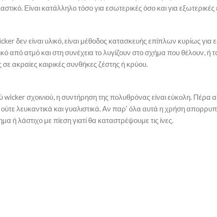
τικό. Είναι κατάλληλο τόσο για εσωτερικές όσο και για εξωτερικές ε
ker δεν είναι υλικό, είναι μέθοδος κατασκευής επίπλων κυρίως για 
υλικό από ατμό και στη συνέχεια το λυγίζουν στο σχήμα που θέλουν, ή
ς σε ακραίες καιρικές συνθήκες ζέστης ή κρύου.
 wicker σχοινιού, η συντήρηση της πολυθρόνας είναι εύκολη. Πέρα α
ύτε λευκαντικά και γυαλιστικά. Αν παρ’ όλα αυτά η χρήση απορρυπα
 ή λάστιχο με πίεση γιατί θα καταστρέψουμε τις ίνες.