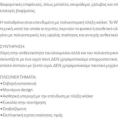
διαφορετικές επιφάνειες, όπως μέταλλο, σκυρόδεμα, χάλυβας και πλασ
επιλογές βαψίματος.
Η πολυθρόνα είναι επενδυμένη με πολυεστερική πλέξη wicker. Το Wic
τεχνική, κατά την οποία οι τεχνίτες περνούν το φυσικό ή συνθετικό 
γίνει με πολυεστερικές ίνες υψηλής ποιότητας και αντοχής ανθεκτικέ
ΣΥΝΤΗΡΗΣΗ:
Χάρη στην ανθεκτικότητα του αλουμινίου αλλά και του πολυεστερικού
σκουπίζετε με ένα υγρό πανί. ΔΕΝ χρησιμοποιούμε απορρυπαντικά, ο
απαλό σαπούνι με ζεστό νερό. ΔΕΝ χρησιμοποιούμε πιεστικό μηχάνημα
ΠΛΕΟΝΕΚΤΗΜΑΤΑ:
•Στιβαρή κατασκευή
•Μοντέρνο design
•Αισθητική υπεροχή με την επένδυση με πλέξη wicker
•Ευκολία στην συντήρηση
•Στοιβαζόμενη
•Εκπληκτική σχέση ποιότητας-τιμής