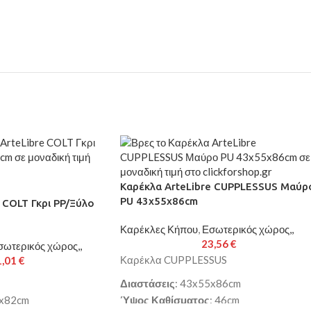
Καρέκλα ArteLibre CUPPLESSUS Μαύρ
PU 43x55x86cm
 COLT Γκρι PP/Ξύλο
Καρέκλες Κήπου
,
Εσωτερικός χώρος,,
23,56
€
σωτερικός χώρος,,
Καρέκλα CUPPLESSUS
1,01
€
Διαστάσεις
: 43x55x86cm
2x82cm
Ύψος Καθίσματος
: 46cm