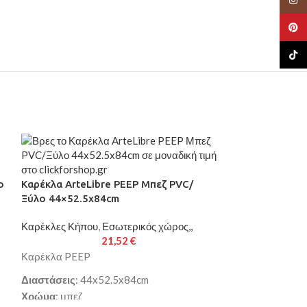
Pinte
TikTo
ο
Καρέκλα ArteLibre PEEP Μπεζ PVC/
Ξύλο 44×52.5x84cm
Καρέκλες Κήπου
,
Εσωτερικός χώρος,,
21,52
€
Καρέκλα PEEP
Διαστάσεις
: 44x52.5x84cm
Χρώμα
: μπεζ