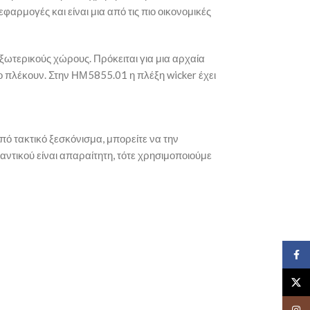
φαρμογές και είναι μια από τις πιο οικονομικές
εξωτερικούς χώρους. Πρόκειται για μια αρχαία
 το πλέκουν. Στην ΗΜ5855.01 η πλέξη wicker έχει
πό τακτικό ξεσκόνισμα, μπορείτε να την
ντικού είναι απαραίτητη, τότε χρησιμοποιούμε
Face
X
Insta