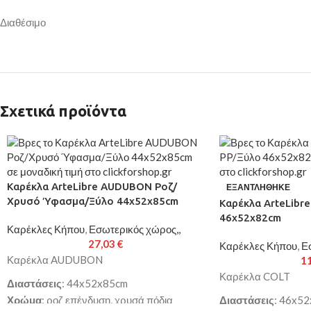
Διαθέσιμο
Σχετικά προϊόντα
Καρέκλα ArteLibre AUDUBON Ροζ/
ΕΞΑΝΤΛΉΘΗΚΕ
Χρυσό Ύφασμα/Ξύλο 44x52x85cm
Καρέκλα ArteLibre
46x52x82cm
Καρέκλες Κήπου
,
Εσωτερικός χώρος,,
27,03
€
Καρέκλες Κήπου
,
Ε
Καρέκλα AUDUBON
1
Καρέκλα COLT
Διαστάσεις
: 44x52x85cm
Χρώμα
: ροζ επένδυση, χρυσά πόδια
Διαστάσεις
: 46x5