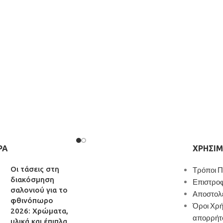
Χρώμα
: μαύρο
Κάθισμα
: PU
Πόδια
: ξύλο (οξιά)
εργάσιμες ημέρες
Παράδοση σε 3-10 εργάσιμες ημέρες
ΡΑ
ΧΡΉΣΙΜ
Οι τάσεις στη
Τρόποι 
διακόσμηση
Επιστρο
σαλονιού για το
Αποστολ
φθινόπωρο
Όροι Χρή
2026: Χρώματα,
απορρήτ
υλικά και έπιπλα