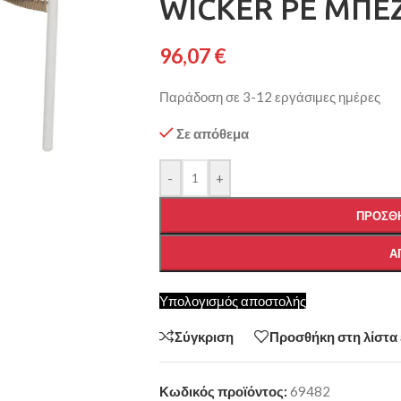
WICKER PE ΜΠΕΖ
96,07
€
Παράδοση σε 3-12 εργάσιμες ημέρες
Σε απόθεμα
-
+
ΠΡΟΣΘΉ
Α
Υπολογισμός αποστολής
Σύγκριση
Προσθήκη στη λίστα
Κωδικός προϊόντος:
69482