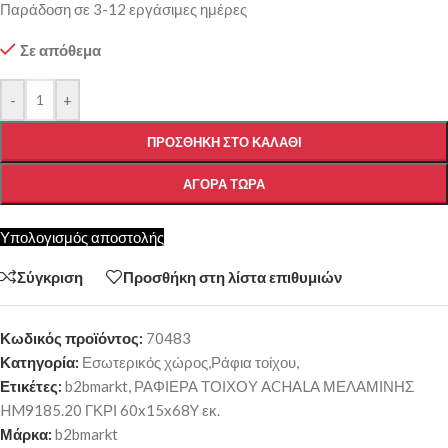
Παράδοση σε 3-12 εργάσιμες ημέρες
Σε απόθεμα
-
+
ΠΡΟΣΘΉΚΗ ΣΤΟ ΚΑΛΆΘΙ
ΑΓΟΡΆ ΤΏΡΑ
Υπολογισμός αποστολής
Σύγκριση
Προσθήκη στη λίστα επιθυμιών
Κωδικός προϊόντος:
70483
Κατηγορία:
Εσωτερικός χώρος,Ράφια τοίχου,
Ετικέτες:
b2bmarkt
,
ΡΑΦΙΕΡΑ ΤΟΙΧΟΥ ACHALA ΜΕΛΑΜΙΝΗΣ
HM9185.20 ΓΚΡΙ 60x15x68Y εκ.
Μάρκα:
b2bmarkt