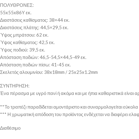
ΠΟΛΥΘΡΟΝΕΣ:
55x55x86Υ εκ.
Διαστάσεις καθίσματος: 38×44 εκ.
Διαστάσεις πλάτης: 44,5×29,5 εκ.
Ύψος μπράτσου: 62 εκ.
Ύψος καθίσματος: 42,5 εκ.
Ύψος ποδιού: 39,5 εκ.
Απόσταση ποδιών: 46,5-54,5×44,5-49 εκ.
Απόσταση ποδιών πίσω: 41-45 εκ.
Σκελετός αλουμινίου: 38x18mm / 25x25x1.2mm
ΣΥΝΤΗΡΗΣΗ:
Ένα πέρασμα με υγρό πανί ή ακόμα και με ήπια καθαριστικά είναι α
**To τραπέζι παραδίδεται αμοντάριστο και συναρμολογείται εύκολα
*** Η χρωματική απόδοση του προϊόντος ενδέχεται να διαφέρει ελ
Διαθέσιμο