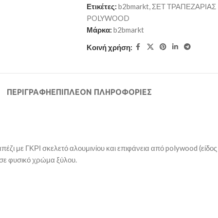
Ετικέτες:
b2bmarkt
,
ΣΕΤ ΤΡΑΠΕΖΑΡΙΑΣ 
POLYWOOD
Μάρκα:
b2bmarkt
Κοινή χρήση:
ΠΕΡΙΓΡΑΦΉ
ΕΠΙΠΛΈΟΝ ΠΛΗΡΟΦΟΡΊΕΣ
έζι με ΓΚΡΙ σκελετό αλουμινίου και επιφάνεια από polywood (είδος 
σε φυσικό χρώμα ξύλου.