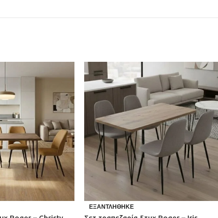
ΕΞΑΝΤΛΉΘΗΚΕ
μχ Roger – Christy
Σετ τραπεζαρία 5τμχ Roger – Iris