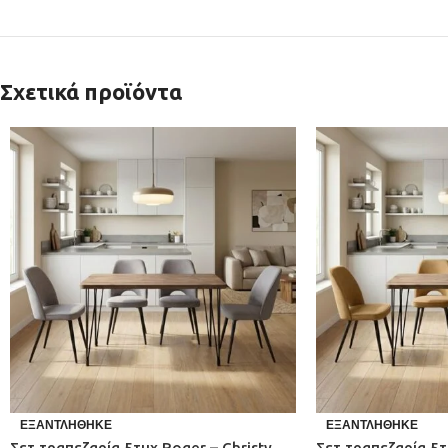
Σχετικά προϊόντα
ΕΞΑΝΤΛΉΘΗΚΕ
ΕΞΑΝΤΛΉΘΗΚΕ
Σετ τραπεζαρία 5τμχ Roger – Christy
Σετ τραπεζαρία 5τ