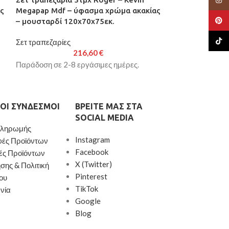
ς
Megapap Mdf – ύφασμα χρώμα ακακίας
Megapap Mdf –
Pinte
– μουσταρδί 120x70x75εκ.
– γκρι 120x70x
TikTo
Σετ τραπεζαρίες
Σετ τραπεζαρίες
216,60
€
Παράδοση σε 2-8 εργάσιμες ημέρες.
Παράδοση σε 2-8
ΟΙ ΣΎΝΔΕΣΜΟΙ
ΒΡΕΊΤΕ ΜΑΣ ΣΤΑ
SOCIAL MEDIA
Πληρωμής
Instagram
φές Προϊόντων
Facebook
ές Προϊόντων
X (Twitter)
σης & Πολιτική
Pinterest
ου
TikTok
νία
Google
Blog