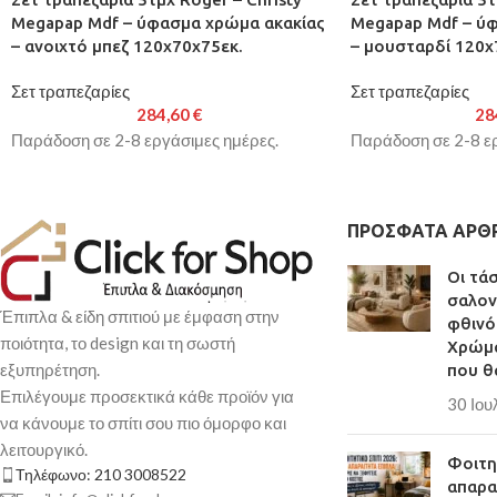
Megapap Mdf – ύφασμα χρώμα ακακίας
Megapap Mdf – ύ
– ανοιχτό μπεζ 120x70x75εκ.
– μουσταρδί 120x
Σετ τραπεζαρίες
Σετ τραπεζαρίες
284,60
€
28
Παράδοση σε 2-8 εργάσιμες ημέρες.
Παράδοση σε 2-8 ερ
ΠΡΌΣΦΑΤΑ ΆΡΘ
Οι τά
σαλον
Έπιπλα & είδη σπιτιού με έμφαση στην
φθινό
ποιότητα, το design και τη σωστή
Χρώμα
εξυπηρέτηση.
που θ
Επιλέγουμε προσεκτικά κάθε προϊόν για
30 Ιου
να κάνουμε το σπίτι σου πιο όμορφο και
λειτουργικό.
Φοιτητ
Τηλέφωνο: 210 3008522
απαρα