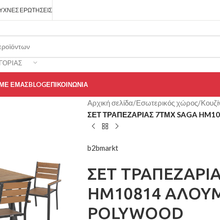
ΥΧΝΈΣ ΕΡΩΤΉΣΕΙΣ
ΓΟΡΊΑΣ
 ΜΕ ΕΜΆΣ
BLOG
ΕΠΙΚΟΙΝΩΝΊΑ
Αρχική σελίδα
/
Εσωτερικός χώρος
/
Κουζί
ΣΕΤ ΤΡΑΠΕΖΑΡΙΑΣ 7ΤΜΧ SAGA HM1
b2bmarkt
ΣΕΤ ΤΡΑΠΕΖΑΡΙ
HM10814 ΑΛΟΥΜΙ
POLYWOOD