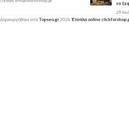
Email: info@clickforshop.gr
να ξε
29 Ιου
Δημιουργήθηκε από
Topseo.gr
2026
Έπιπλα online clickforshop.