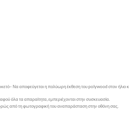
ρκετό– Να αποφεύγεται η πολύωρη έκθεση του polywood στον ήλιο κα
 αφού όλα τα απαραίτητα, εμπεριέχονται στην συσκευασία.
αφρώς από τη φωτογραφική του αναπαράσταση στην οθόνη σας.