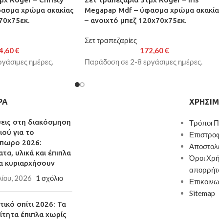
φασμα χρώμα ακακίας
Megapap Mdf – ύφασμα χρώμα ακακία
70x75εκ.
– ανοιχτό μπεζ 120x70x75εκ.
Σετ τραπεζαρίες
4,60
€
172,60
€
γάσιμες ημέρες.
Παράδοση σε 2-8 εργάσιμες ημέρες.
ΡΑ
ΧΡΉΣΙΜ
σεις στη διακόσμηση
Τρόποι 
ιού για το
Επιστρο
πωρο 2026:
Αποστολ
τα, υλικά και έπιπλα
Όροι Χρή
α κυριαρχήσουν
απορρήτ
λίου, 2026
1 σχόλιο
Επικοινω
Sitemap
ικό σπίτι 2026: Τα
ίτητα έπιπλα χωρίς