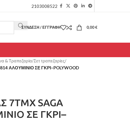
2103008522
ΣΎΝΔΕΣΗ / ΕΓΓΡΑΦΉ
0,00
€
να & Τραπεζαρία
/
Σετ τραπεζαρίες
/
0814 ΑΛΟΥΜΙΝΙΟ ΣΕ ΓΚΡΙ–POLYWOOD
ΑΣ 7ΤΜΧ SAGA
ΝΙΟ ΣΕ ΓΚΡΙ–