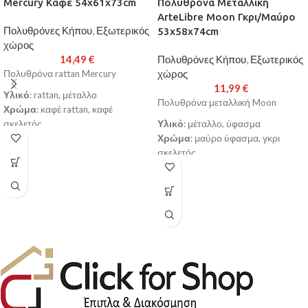
Mercury Καφέ 54x61x73cm
Πολυθρόνα Μεταλλική
ArteLibre Moon Γκρι/Μαύρο
Πολυθρόνες Κήπου
,
Εξωτερικός
53x58x74cm
χώρος
14,49
€
Πολυθρόνες Κήπου
,
Εξωτερικός
χώρος
Πολυθρόνα rattan Mercury
11,99
€
Υλικό
: rattan, μέταλλο
Πολυθρόνα μεταλλική Moon
Χρώμα
: καφέ rattan, καφέ
σκελετός
Υλικό
: μέταλλο, ύφασμα
Διαστάσεις
: 54x61x73cm
Χρώμα
: μαύρο ύφασμα, γκρι
Διάμετρος Σωλήνα
: 24x0.8mm
σκελετός
Κατασκευασμένη από υψηλής
Διαστάσεις
: 53x58x74cm
ποιότητας στιβαρό μεταλλικό
Διάμετρος Σωλήνα
: 24x0.8mm
σκελετό για μεγαλύτερη
Κατασκευασμένη από υψηλής
ανθεκτικότητα και αντοχή στο
ποιότητας στιβαρό μεταλλικό
χρόνο
σκελετό για μεγαλύτερη
Με κάθισμα από εξαιρετικής
ανθεκτικότητα και αντοχή στο
ποιότητας rattan/ύφασμα που την
χρόνο
κάνει να αγκαλιάζει σωστά το
Με κάθισμα από εξαιρετικής
σώμα
ποιότητας ύφασμα που την κάνει
Θα προσφέρει ατελείωτες ώρες
να αγκαλιάζει σωστά το σώμα