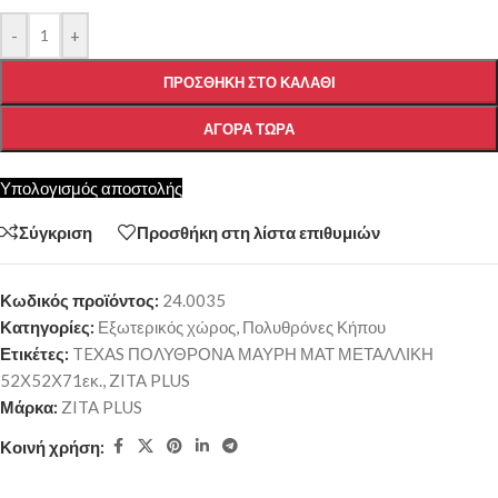
-
+
ΠΡΟΣΘΉΚΗ ΣΤΟ ΚΑΛΆΘΙ
ΑΓΟΡΆ ΤΏΡΑ
Υπολογισμός αποστολής
Σύγκριση
Προσθήκη στη λίστα επιθυμιών
Κωδικός προϊόντος:
24.0035
Κατηγορίες:
Εξωτερικός χώρος
,
Πολυθρόνες Κήπου
Ετικέτες:
TEXAS ΠΟΛΥΘΡΟΝΑ ΜΑΥΡΗ ΜΑΤ ΜΕΤΑΛΛΙΚΗ
52Χ52Χ71εκ.
,
ZITA PLUS
Μάρκα:
ZITA PLUS
Κοινή χρήση: