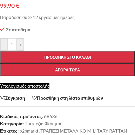
99,90
€
Παράδοση σε 3-12 εργάσιμες ημέρες
Σε απόθεμα
-
+
ΠΡΟΣΘΉΚΗ ΣΤΟ ΚΑΛΆΘΙ
ΑΓΟΡΆ ΤΏΡΑ
Υπολογισμός αποστολής
Σύγκριση
Προσθήκη στη λίστα επιθυμιών
Κωδικός προϊόντος:
68636
Κατηγορία:
Τραπέζια Φαγητού
Ετικέτες:
b2bmarkt
,
ΤΡΑΠΕΖΙ ΜΕΤΑΛΛΙΚΟ MILITARY RATTAN