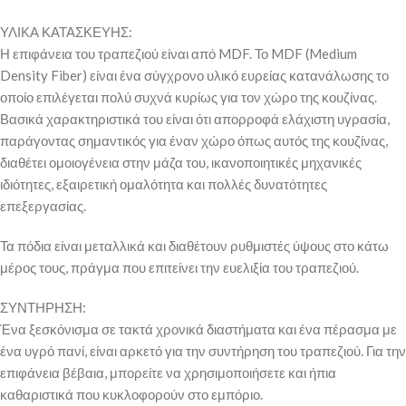
ΥΛΙΚΑ ΚΑΤΑΣΚΕΥΗΣ:
Η επιφάνεια του τραπεζιού είναι από MDF. Το MDF (Medium
Density Fiber) είναι ένα σύγχρονο υλικό ευρείας κατανάλωσης το
οποίο επιλέγεται πολύ συχνά κυρίως για τον χώρο της κουζίνας.
Βασικά χαρακτηριστικά του είναι ότι απορροφά ελάχιστη υγρασία,
παράγοντας σημαντικός για έναν χώρο όπως αυτός της κουζίνας,
διαθέτει ομοιογένεια στην μάζα του, ικανοποιητικές μηχανικές
ιδιότητες, εξαιρετική ομαλότητα και πολλές δυνατότητες
επεξεργασίας.
Τα πόδια είναι μεταλλικά και διαθέτουν ρυθμιστές ύψους στο κάτω
μέρος τους, πράγμα που επιτείνει την ευελιξία του τραπεζιού.
ΣΥΝΤΗΡΗΣΗ:
Ένα ξεσκόνισμα σε τακτά χρονικά διαστήματα και ένα πέρασμα με
ένα υγρό πανί, είναι αρκετό για την συντήρηση του τραπεζιού. Για την
επιφάνεια βέβαια, μπορείτε να χρησιμοποιήσετε και ήπια
καθαριστικά που κυκλοφορούν στο εμπόριο.