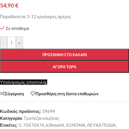
54,90
€
Παράδοση σε 3-12 εργάσιμες ημέρες
Σε απόθεμα
-
+
ΠΡΟΣΘΉΚΗ ΣΤΟ ΚΑΛΆΘΙ
ΑΓΟΡΆ ΤΏΡΑ
Υπολογισμός αποστολής
Σύγκριση
Προσθήκη στη λίστα επιθυμιών
Κωδικός προϊόντος:
59694
Κατηγορία:
Τραπέζια κουζίνας
Ετικέτες:
5
,
70Χ70X76
,
b2bmarkt
,
SONOMA
,
ΛΕΥΚΑ ΠΟΔΙΑ
,