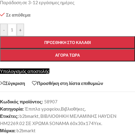
Παράδοση σε 3-12 εργάσιμες ημέρες
Σε απόθεμα
-
+
ΠΡΟΣΘΉΚΗ ΣΤΟ ΚΑΛΆΘΙ
ΑΓΟΡΆ ΤΏΡΑ
Υπολογισμός αποστολής
Σύγκριση
Προσθήκη στη λίστα επιθυμιών
Κωδικός προϊόντος:
58907
Κατηγορία:
Έπιπλα γραφείου,Βιβλιοθήκες,
Ετικέτες:
b2bmarkt
,
ΒΙΒΛΙΟΘΗΚΗ ΜΕΛΑΜΙΝΗΣ HAYDEN
HM2269.02 ΣΕ ΧΡΩΜΑ SONAMA 60x30x174Υεκ.
Μάρκα:
b2bmarkt