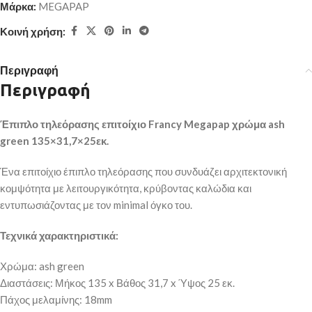
Μάρκα:
MEGAPAP
Κοινή χρήση:
Περιγραφή
Περιγραφή
Έπιπλο τηλεόρασης επιτοίχιο Francy Megapap χρώμα ash
green 135×31,7×25εκ.
Ένα επιτοίχιο έπιπλο τηλεόρασης που συνδυάζει αρχιτεκτονική
κομψότητα με λειτουργικότητα, κρύβοντας καλώδια και
εντυπωσιάζοντας με τον minimal όγκο του.
Τεχνικά χαρακτηριστικά:
Χρώμα: ash green
Διαστάσεις: Μήκος 135 x Βάθος 31,7 x Ύψος 25 εκ.
Πάχος μελαμίνης: 18mm