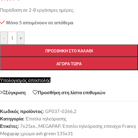
Παράδοση σε 2-8 εργάσιμες ημέρες.
Μόνο 5 απομένουν σε απόθεμα
-
+
ΠΡΟΣΘΉΚΗ ΣΤΟ ΚΑΛΆΘΙ
ΑΓΟΡΆ ΤΏΡΑ
Υπολογισμός αποστολής
Σύγκριση
Προσθήκη στη λίστα επιθυμιών
Κωδικός προϊόντος:
GP037-0266,2
Κατηγορία:
Έπιπλα τηλεόρασης
Ετικέτες:
7x25εκ.
,
MEGAPAP
,
Έπιπλο τηλεόρασης επιτοίχιο Francy
Megapap χρώμα ash green 135x31