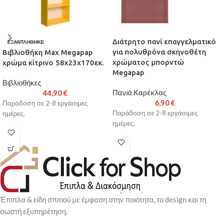
Διάτρητο πανί επαγγελματικό
ΕΞΑΝΤΛΉΘΗΚΕ
για πολυθρόνα σκηνοθέτη
Βιβλιοθήκη Max Megapap
χρώματος μπορντώ
χρώμα κίτρινο 58x23x170εκ.
Megapap
Βιβλιοθήκες
Πανιά Καρέκλας
44,90
€
6,90
€
Παράδοση σε 2-8 εργάσιμες
Παράδοση σε 2-8 εργάσιμες
ημέρες.
ημέρες.
Έπιπλα & είδη σπιτιού με έμφαση στην ποιότητα, το design και τη
σωστή εξυπηρέτηση.