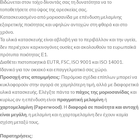
Βιδώνεται στον τοίχο δίνοντάς σας τη δυνατότητα να το
τοποθετήσετε στο ύψος της αρεσκείας σας.
Κατασκευασμένο από μοριοσανίδα με επένδυση μελαμίνης
εξαιρετικής ποιότητας και υψηλών αντοχών στη φθορά και στο
χρόνο.
Τα υλικά κατασκευής είναι αβλαβή για το περιβάλλον και την υγεία,
δεν περιέχουν καρκινογόνες ουσίες και ακολουθούν τα ευρωπαϊκά
πρότυπα ποιότητας Ε1.
Διαθέτει πιστοποιητικά EUTR, FSC, ISO 9001 και ISO 14001.
Ιδανικό για τον οικιακό και επαγγελματικό σας χώρο.
Προσοχή στις απομιμήσεις:
Παρόμοια σχέδια επίπλων μπορεί να
κυκλοφορούν στην αγορά σε χαμηλότερη τιμή, αλλά με διαφορετικά
υλικά κατασκευής. Ελέγξτε πάντα το
πάχος της μοριοσανίδας
και
κυρίως αν η επένδυση είναι
πραγματική μελαμίνη
ή
χαρτομελαμίνη (Paperwood)
. Η
διαφορά σε ποιότητα και αντοχή
είναι μεγάλη
, η μελαμίνη και η χαρτομελαμίνη δεν έχουν καμία
σχέση μεταξύ τους.
Παρατηρήσεις: