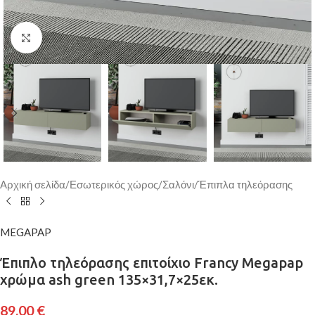
Κάντε κλικ για μεγέθυνση
Αρχική σελίδα
/
Εσωτερικός χώρος
/
Σαλόνι
/
Έπιπλα τηλεόρασης
MEGAPAP
Έπιπλο τηλεόρασης επιτοίχιο Francy Megapap
χρώμα ash green 135×31,7×25εκ.
89,00
€