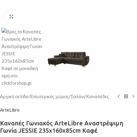
Κάντε κλικ για μεγέθυνση
Αρχική σελίδα
/
Εσωτερικός χώρος
/
Σαλόνι
/
Καναπέδες
ArteLibre
Καναπές Γωνιακός ArteLibre Αναστρέψιμη
Γωνία JESSIE 235x160x85cm Καφέ