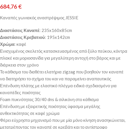
684,76
€
Καναπές γωνιακός αναστρέψιμος JESSIE
Διαστάσεις Καναπέ
: 235x160x85cm
Διαστάσεις Κρεβατιού
: 195x142cm
Χρώμα
: καφέ
Ενισχυμένος σκελετός κατασκευασμένος από ξύλο πεύκου, κόντρα
πλακέ και μοριοσανίδα για μεγαλύτερη αντοχή στο βάρος και με
διάρκεια στον χρόνο
Το κάθισμα του διαθέτει ελατήρια zigzag που βοηθούν τον καναπέ
να διατηρήσει το σχήμα του και να παραμείνει αναπαυτικός
Επένδυση πλάτης με ελαστικό πλέγμα ειδικά σχεδιασμένο για
καναπέδες ποιότητας
Foam πυκνότητας 30/40 dns & σιλικόνη στο κάθισμα
Επένδυση με εξαιρετικής ποιότητας ύφασμα μεγάλης
ανθεκτικότητας σε καφέ χρώμα
Φέρει εύχρηστο μηχανισμό που με μία μόνο κίνηση ανασηκώνεται,
μετατρέποντας τον καναπέ σε κρεβάτι και το αντίστροφο