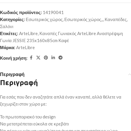
Κωδικός προϊόντος:
14190041
Κατηγορίες:
Εσωτερικός χώρος
,
Εσωτερικός χώρος,,
,
Καναπέδες
,
Σαλόνι
Ετικέτες:
ArteLibre
,
Καναπές Γωνιακός ArteLibre Αναστρέψιμη
Γωνία JESSIE 235x160x85cm Καφέ
Μάρκα:
ArteLibre
Κοινή χρήση:
Περιγραφή
Περιγραφή
Για εσάς που δεν αναζητάτε απλά έναν καναπέ, αλλά θέλετε να
ξεχωρίζει στον χώρο με:
Το πρωτοποριακό του design
Να μετατρέπεται εύκολα σε κρεβάτι
Να φέρει γωνία για μεγαλύτερη άνεση και περισσότερο χώρο