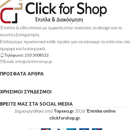
60x150x86cm
Τύπος Μηχανισμού Κρεβατιού
:
clic-clac
Αναστρέψιμη Γωνία
: ναι
Διαστάσεις Αποθηκευτικού
Έπιπλα & είδη σπιτιού με έμφαση στην ποιότητα, το design και τη
Χώρου
: 2θέσιο τμήμα:167x64cm
σωστή εξυπηρέτηση.
(Συνολικά και τα δυο διαμερίσματα
Επιλέγουμε προσεκτικά κάθε προϊόν για να κάνουμε το σπίτι σου πιο
του αποθηκευτικού χώρου)
όμορφο και λειτουργικό.
Ύψος/Βάθος Καθίσματος
:
Τηλέφωνο: 210 3008522
44cm/50cm
Ύψος Πλάτης
: 50cm
Email: info@clickforshop.gr
Μπράτσα
: 68x55x14cm
Πόδια
: 5cm
ΠΡΌΣΦΑΤΑ ΆΡΘΡΑ
Χρώμα
: ανοιχτό γκρι
Πυκνότητα Foam
: 18Dns
ΧΡΉΣΙΜΟΙ ΣΎΝΔΕΣΜΟΙ
Αριθμός Ελατηρίων
: 2θέσιο
τμήμα: κάθισμα 98τμχ, πλάτη
ΒΡΕΊΤΕ ΜΑΣ ΣΤΑ SOCIAL MEDIA
76τμχ / ανάκλιντρο: κάθισμα
75τμχ, πλάτη 26 τμχ
Δημιουργήθηκε από
Topseo.gr
2026
Έπιπλα online
Υλικό Κατασκευής Πλάτης/
clickforshop.gr
.
Καθίσματος
: μεταλλικός σκελετός
από τετράγωνο σωλήνα