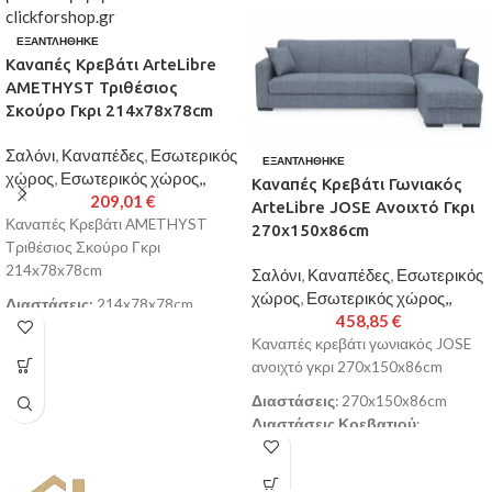
ΕΞΑΝΤΛΉΘΗΚΕ
Καναπές Κρεβάτι ArteLibre
AMETHYST Τριθέσιος
Σκούρο Γκρι 214x78x78cm
Σαλόνι
,
Καναπέδες
,
Εσωτερικός
ΕΞΑΝΤΛΉΘΗΚΕ
χώρος
,
Εσωτερικός χώρος,,
Καναπές Κρεβάτι Γωνιακός
209,01
€
ArteLibre JOSE Ανοιχτό Γκρι
Καναπές Κρεβάτι AMETHYST
270x150x86cm
Τριθέσιος Σκούρο Γκρι
214x78x78cm
Σαλόνι
,
Καναπέδες
,
Εσωτερικός
χώρος
,
Εσωτερικός χώρος,,
Διαστάσεις:
214x78x78cm
458,85
€
Διαστάσεις
Καναπές κρεβάτι γωνιακός JOSE
Κρεβατιού:
183x103cm
ανοιχτό γκρι 270x150x86cm
Χρώμα:
Σκούρο Γκρι
Αποθηκευτικός Χώρος
Διαστάσεις
: 270x150x86cm
Με Ελατήρια Bonel
Διαστάσεις Κρεβατιού
:
Παράδοση σε 3-10 εργάσιμες
240x105cm
ημέρες
Διαστάσεις Ανάκλιντρου
: