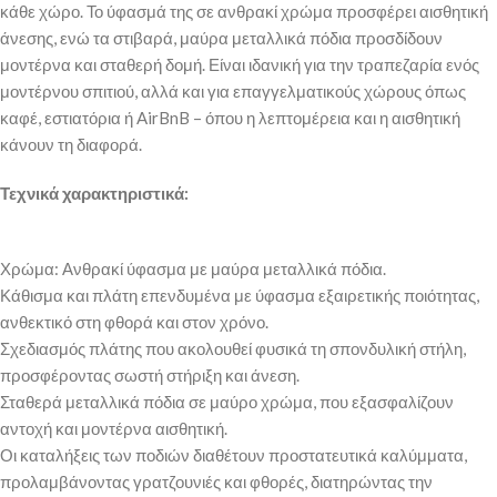
κάθε χώρο. Το ύφασμά της σε ανθρακί χρώμα προσφέρει αισθητική
άνεσης, ενώ τα στιβαρά, μαύρα μεταλλικά πόδια προσδίδουν
μοντέρνα και σταθερή δομή. Είναι ιδανική για την τραπεζαρία ενός
μοντέρνου σπιτιού, αλλά και για επαγγελματικούς χώρους όπως
καφέ, εστιατόρια ή AirBnB – όπου η λεπτομέρεια και η αισθητική
κάνουν τη διαφορά.
Τεχνικά χαρακτηριστικά:
Χρώμα: Ανθρακί ύφασμα με μαύρα μεταλλικά πόδια.
Κάθισμα και πλάτη επενδυμένα με ύφασμα εξαιρετικής ποιότητας,
ανθεκτικό στη φθορά και στον χρόνο.
Σχεδιασμός πλάτης που ακολουθεί φυσικά τη σπονδυλική στήλη,
προσφέροντας σωστή στήριξη και άνεση.
Σταθερά μεταλλικά πόδια σε μαύρο χρώμα, που εξασφαλίζουν
αντοχή και μοντέρνα αισθητική.
Οι καταλήξεις των ποδιών διαθέτουν προστατευτικά καλύμματα,
προλαμβάνοντας γρατζουνιές και φθορές, διατηρώντας την