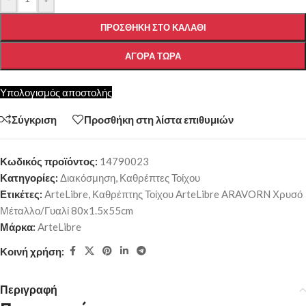
ΠΡΟΣΘΉΚΗ ΣΤΟ ΚΑΛΆΘΙ
ΑΓΟΡΆ ΤΏΡΑ
Υπολογισμός αποστολής
Σύγκριση
Προσθήκη στη λίστα επιθυμιών
Κωδικός προϊόντος:
14790023
Κατηγορίες:
Διακόσμηση
,
Καθρέπτες Τοίχου
Ετικέτες:
ArteLibre
,
Καθρέπτης Τοίχου ArteLibre ARAVORN Χρυσό
Μέταλλο/Γυαλί 80x1.5x55cm
Μάρκα:
ArteLibre
Κοινή χρήση:
Περιγραφή