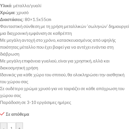
Υλικό
: μέταλλο/γυαλί
Χρώμα
: χρυσό
Διαστάσεις
: 80×1.5x55cm
Φανταστική σύνθεση με τη χρήση μεταλλικών ‘σωληνών’ δημιουργεί
μια διαχρονική εμφάνιση σε καθρέπτη
Με μεγάλη αντοχή στο χρόνο, κατασκευασμένος από υψηλής
ποιότητας μέταλλο που έχει βαφεί για να αντέχει ενάντια στη
διάβρωση
Με μεγάλη επιφάνεια γυαλιού, είναι για χρηστική, αλλά και
διακοσμητική χρήση
Ιδανικός για κάθε χώρο του σπιτιού, θα ολοκληρώσει την αισθητική
του χώρου σας
Σε ουδέτερο χρώμα χρυσό για να ταιριάζει σε κάθε απόχρωση του
χώρου σας
Παράδοση σε 3-10 εργάσιμες ημέρες
Σε απόθεμα
-
+