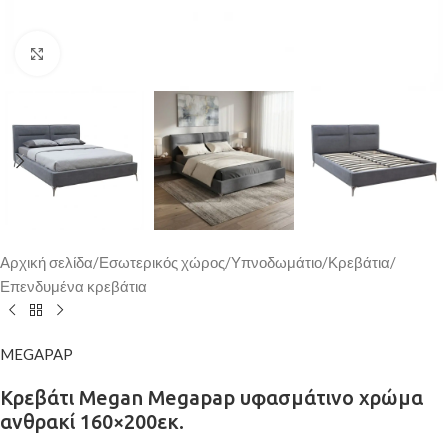
Κάντε κλικ για μεγέθυνση
Αρχική σελίδα
/
Εσωτερικός χώρος
/
Υπνοδωμάτιο
/
Κρεβάτια
/
Επενδυμένα κρεβάτια
MEGAPAP
Κρεβάτι Megan Megapap υφασμάτινο χρώμα
ανθρακί 160×200εκ.