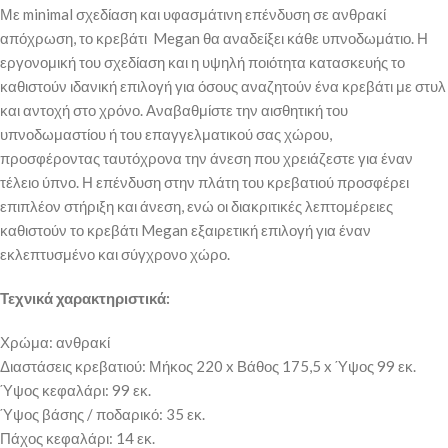
Με minimal σχεδίαση και υφασμάτινη επένδυση σε ανθρακί
απόχρωση, το κρεβάτι Megan θα αναδείξει κάθε υπνοδωμάτιο. Η
εργονομική του σχεδίαση και η υψηλή ποιότητα κατασκευής το
καθιστούν ιδανική επιλογή για όσους αναζητούν ένα κρεβάτι με στυλ
και αντοχή στο χρόνο. Αναβαθμίστε την αισθητική του
υπνοδωμαστίου ή του επαγγελματικού σας χώρου,
προσφέροντας ταυτόχρονα την άνεση που χρειάζεστε για έναν
τέλειο ύπνο. Η επένδυση στην πλάτη του κρεβατιού προσφέρει
επιπλέον στήριξη και άνεση, ενώ οι διακριτικές λεπτομέρειες
καθιστούν το κρεβάτι Megan εξαιρετική επιλογή για έναν
εκλεπτυσμένο και σύγχρονο χώρο.
Τεχνικά χαρακτηριστικά:
Χρώμα: ανθρακί
Διαστάσεις κρεβατιού: Μήκος 220 x Βάθος 175,5 x Ύψος 99 εκ.
Ύψος κεφαλάρι: 99 εκ.
Ύψος βάσης / ποδαρικό: 35 εκ.
Πάχος κεφαλάρι: 14 εκ.