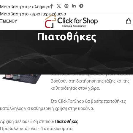
Μετάβαση στην πλοήγηση
Μετάβαση στο κύριο περιεχόμενο
ΜΕΝΟΎ
Πιατοθήκες
Οι
πιατοθήκες
αποτελούν απαραίτητο
εξοπλισμό για κάθε κουζίνα,
προσφέροντας πρακτική λύση για το
στέγνωμα και την οργάνωση των πιάτων.
Βοηθούν στη διατήρηση της τάξης και της
καθαριότητας στον χώρο.
Στο ClickForShop θα βρείτε πιατοθήκες
κατάλληλες για καθημερινή χρήση στην κουζίνα.
Αρχική σελίδα
/
Είδη σπιτιού
/
Πιατοθήκες
Προβάλλονται όλα - 4 αποτελέσματα