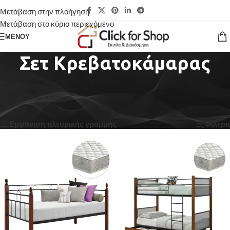
Μετάβαση στην πλοήγηση
Μετάβαση στο κύριο περιεχόμενο
ΜΕΝΟΎ
Σετ Κρεβατοκάμαρας
Αρχική σελίδα
/
Εσωτερικός χώρος
/
Υπνοδωμάτιο
/
Σετ Κρεβατοκάμαρας
/
Σελίδα 2
Βλέπετε 13–24 από 58 αποτελέσματα
Εμφάνιση πλευρικής γραμμής
Φίλτρα