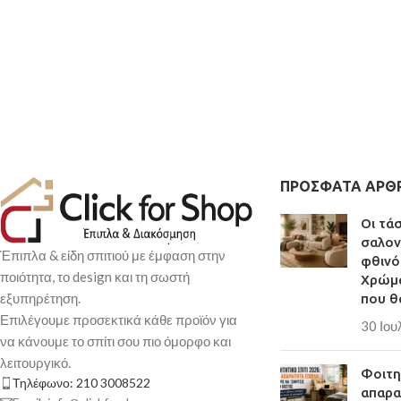
ΠΡΌΣΦΑΤΑ ΆΡΘ
Οι τά
σαλον
Έπιπλα & είδη σπιτιού με έμφαση στην
φθινό
ποιότητα, το design και τη σωστή
Χρώμα
εξυπηρέτηση.
που θ
Επιλέγουμε προσεκτικά κάθε προϊόν για
30 Ιου
να κάνουμε το σπίτι σου πιο όμορφο και
λειτουργικό.
Φοιτητ
Τηλέφωνο: 210 3008522
απαρα