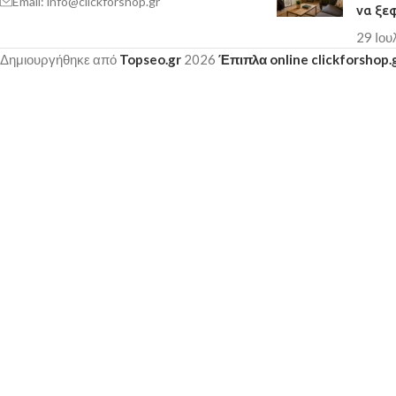
Email: info@clickforshop.gr
να ξε
29 Ιου
Δημιουργήθηκε από
Topseo.gr
2026
Έπιπλα online clickforshop.