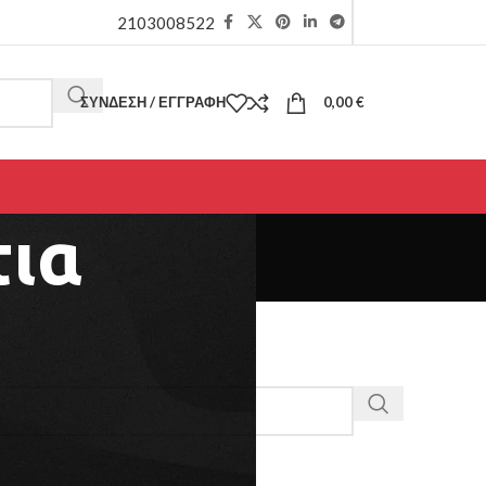
2103008522
ΣΎΝΔΕΣΗ / ΕΓΓΡΑΦΉ
0,00
€
τια