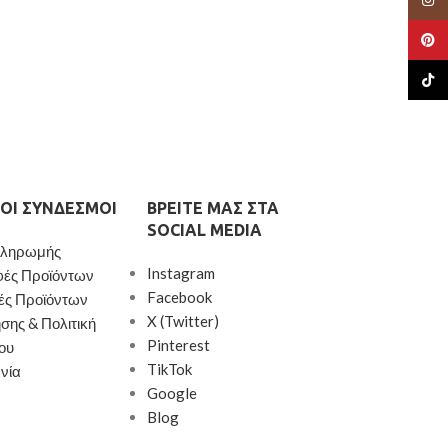
Pinte
TikTo
ΟΙ ΣΎΝΔΕΣΜΟΙ
ΒΡΕΊΤΕ ΜΑΣ ΣΤΑ
SOCIAL MEDIA
Πληρωμής
Instagram
φές Προϊόντων
Facebook
ές Προϊόντων
X (Twitter)
σης & Πολιτική
Pinterest
ου
TikTok
νία
Google
Blog