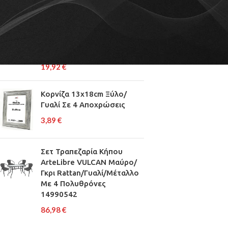
ΦΩΤΙΣΤΙΚΟ ΟΡΟΦΗΣ
ΕΣΩΤΕΡΙΚΟΥ ΧΩΡΟΥ
HM7945.02 NATURAL
Φ40x117Yεκ.
19,92
€
Κορνίζα 13x18cm Ξύλο/
Γυαλί Σε 4 Αποχρώσεις
3,89
€
Σετ Τραπεζαρία Κήπου
ArteLibre VULCAN Μαύρο/
Γκρι Rattan/Γυαλί/Μέταλλο
Με 4 Πολυθρόνες
14990542
86,98
€