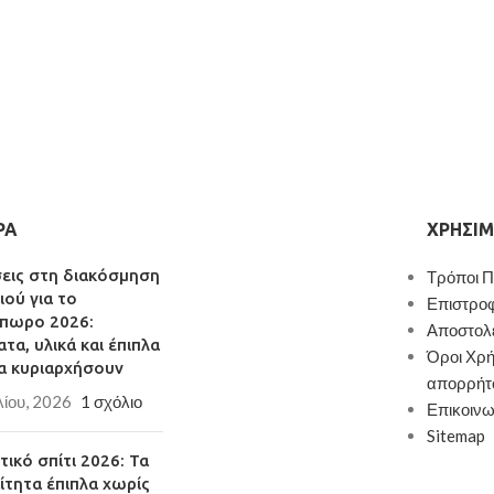
ΡΑ
ΧΡΉΣΙΜ
σεις στη διακόσμηση
Τρόποι 
ιού για το
Επιστρο
πωρο 2026:
Αποστολ
τα, υλικά και έπιπλα
Όροι Χρή
α κυριαρχήσουν
απορρήτ
λίου, 2026
1 σχόλιο
Επικοινω
Sitemap
ικό σπίτι 2026: Τα
ίτητα έπιπλα χωρίς