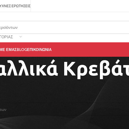
ΥΧΝΈΣ ΕΡΩΤΉΣΕΙΣ
ΓΟΡΊΑΣ
 ΜΕ ΕΜΆΣ
BLOG
ΕΠΙΚΟΙΝΩΝΊΑ
αλλικά Κρεβά
ερικός χώρος
/
Υπνοδωμάτιο
/
Κρεβάτια
/
Μεταλλικά Κρεβάτια
προϊόν που να ταιριάζει με την επιλογή σας.