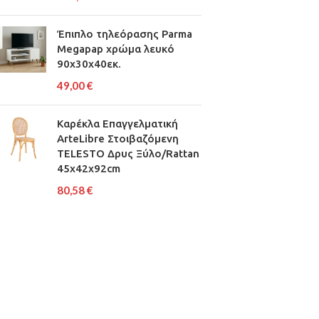
Έπιπλο τηλεόρασης Parma
Megapap χρώμα λευκό
90x30x40εκ.
49,00
€
Καρέκλα Επαγγελματική
ArteLibre Στοιβαζόμενη
TELESTO Δρυς Ξύλο/Rattan
45x42x92cm
80,58
€