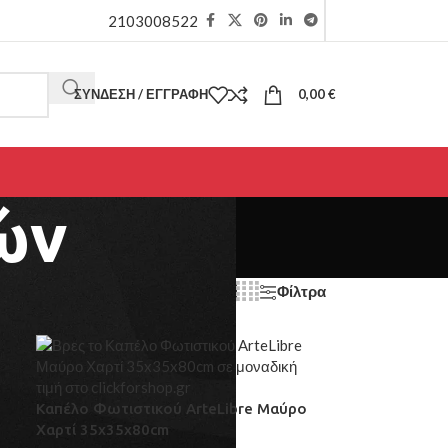
2103008522
ΣΎΝΔΕΣΗ / ΕΓΓΡΑΦΉ
0,00
€
ών
Φίλτρα
μφάνιση
9
12
18
24
Καπέλο Φωτιστικού ArteLibre Μαύρο
Χαρτί 35x35x80cm