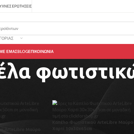
ΥΧΝΈΣ ΕΡΩΤΉΣΕΙΣ
ΓΟΡΊΑΣ
 ΜΕ ΕΜΆΣ
BLOG
ΕΠΙΚΟΙΝΩΝΊΑ
έλα φωτιστικ
σμός
/
Καπέλα φωτιστικών
Ε
Καπέλο Φωτιστικού ArteLibre Μαύρο
Χαρτί 30x30x65cm
ύ ArteLibre Μαύρο