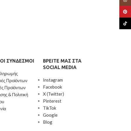
Pinte
TikTo
ΟΙ ΣΎΝΔΕΣΜΟΙ
ΒΡΕΊΤΕ ΜΑΣ ΣΤΑ
SOCIAL MEDIA
Πληρωμής
Instagram
φές Προϊόντων
Facebook
ές Προϊόντων
X (Twitter)
σης & Πολιτική
Pinterest
ου
TikTok
νία
Google
Blog