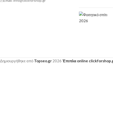
Email: info@clickforshop.gr
Δημιουργήθηκε από
Topseo.gr
2026
Έπιπλα online clickforshop.