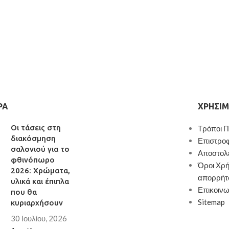
ΡΑ
ΧΡΉΣΙΜ
Οι τάσεις στη
Τρόποι 
διακόσμηση
Επιστρο
σαλονιού για το
Αποστολ
φθινόπωρο
Όροι Χρή
2026: Χρώματα,
απορρήτ
υλικά και έπιπλα
Επικοινω
που θα
Sitemap
κυριαρχήσουν
30 Ιουλίου, 2026