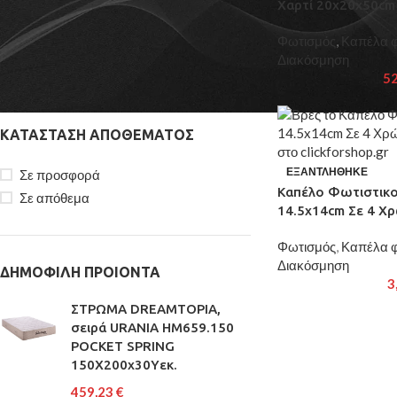
Χαρτί 20x20x50cm
ΦΊΛΤΡΟ ΜΕ ΒΆΣΗ BRAND
Φωτισμός
,
Καπέλα φ
ArteLibre
6
Διακόσμηση
5
ΚΑΤΆΣΤΑΣΗ ΑΠΟΘΈΜΑΤΟΣ
ΕΞΑΝΤΛΉΘΗΚΕ
Σε προσφορά
Καπέλο Φωτιστικο
Σε απόθεμα
14.5x14cm Σε 4 Χ
Φωτισμός
,
Καπέλα φ
Διακόσμηση
ΔΗΜΟΦΙΛΗ ΠΡΟΙΟΝΤΑ
3
ΣΤΡΩΜΑ DREAMTOPIA,
σειρά URANIA HM659.150
POCKET SPRING
150X200x30Yεκ.
459,23
€