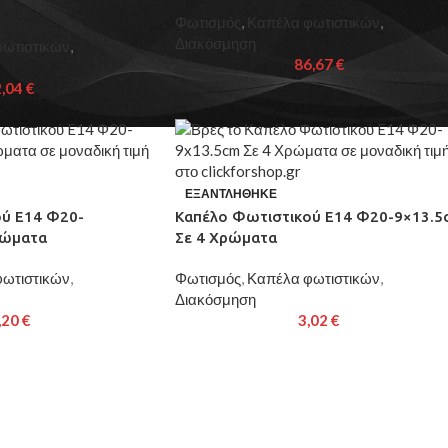
Φωτισμός
,
Καπέλα φωτιστικών
,
Διακόσμηση
ωτιστικών
,
86,67
€
2,04
€
ΕΞΑΝΤΛΉΘΗΚΕ
ύ E14 Φ20-
Καπέλο Φωτιστικού E14 Φ20-9×13.5
ρώματα
Σε 4 Χρώματα
ωτιστικών
,
Φωτισμός
,
Καπέλα φωτιστικών
,
Διακόσμηση
,20
€
3,02
€