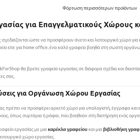
Φόρτωση περισσότερων προϊόντων
γασίας
για
Επαγγελματικούς
Χώρους
κ
ς
σχεδιάζονται
ώστε
να
προσφέρουν
άνετο
και
λειτουργικό
χώρο
για
φείο
είτε
για
home
office,
ένα
καλό
γραφείο
βοηθά
στη
σωστή
οργάν
ckForShop
θα
βρείτε
γραφεία
εργασίας
σε
διάφορα
σχέδια
και
διαστά
κες
σας.
ύσεις
για
Οργάνωση
Χώρου
Εργασίας
ίας
πρέπει
να
προσφέρει
αρκετό
χώρο
για
υπολογιστή,
έγγραφα
και
ους,
όπως
συρτάρια
ή
ράφια,
που
βοηθούν
στη
διατήρηση
ενός
οργ
ραφείο
εργασίας
με
μια
καρέκλα
γραφείου
και
μια
βιβλιοθήκη
γραφ
ειτουργικό
χώρο
εργασίας.