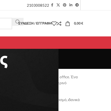
2103008522
ΣΎΝΔΕΣΗ / ΕΓΓΡΑΦΉ
0,00
€
ς
λματικού
χώρου
αλλά
και
κάθε
home
office.
Ένα
για
υπολογιστή,
έγγραφα
και
καθημερινό
ν
λειτουργικότητα
και
μοντέρνο
σχεδιασμό,
ιδανικά
ργασία
στο
σπίτι.