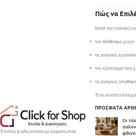
Πώς
να
Επιλ
Κατά
την
επιλογή
εν
τον
διαθέσιμο
χώρο
τις
ανάγκες
εργασία
τον
εξοπλισμό
που
χ
τις
ανάγκες
αποθήκ
Ένα
σωστά
επιλεγμ
ΠΡΌΣΦΑΤΑ ΆΡΘ
Οι τά
σαλον
Έπιπλα & είδη σπιτιού με έμφαση στην
φθινό