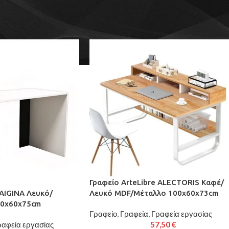
είο
/
Γραφεία
/
Γραφεία εργασίας
Ε
Γραφείο ArteLibre ALECTORIS Καφέ/
 AIGINA Λευκό/
Λευκό MDF/Μέταλλο 100x60x73cm
20x60x75cm
Γραφείο
,
Γραφεία
,
Γραφεία εργασίας
ραφεία εργασίας
57,50
€