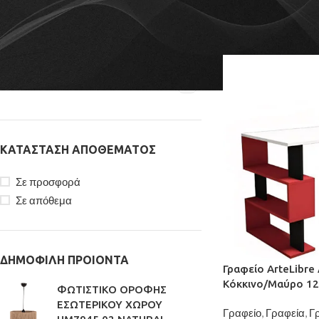
ΦΊΛΤΡΟ ΜΕ ΒΆΣΗ BRAND
Αρχική σελίδα
/
Γραφ
ArteLibre
35
b2bmarkt
20
MEGAPAP
58
ΚΑΤΆΣΤΑΣΗ ΑΠΟΘΈΜΑΤΟΣ
Σε προσφορά
Σε απόθεμα
ΔΗΜΟΦΙΛΗ ΠΡΟΙΟΝΤΑ
Γραφείο ArteLibre
Κόκκινο/Μαύρο 1
ΦΩΤΙΣΤΙΚΟ ΟΡΟΦΗΣ
ΕΣΩΤΕΡΙΚΟΥ ΧΩΡΟΥ
Γραφείο
,
Γραφεία
,
Γ