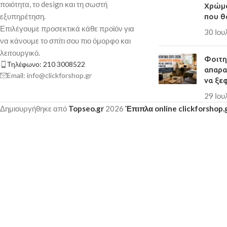
ποιότητα, το design και τη σωστή
Χρώμα
εξυπηρέτηση.
που θ
Επιλέγουμε προσεκτικά κάθε προϊόν για
30 Ιου
να κάνουμε το σπίτι σου πιο όμορφο και
λειτουργικό.
Φοιτητ
Τηλέφωνο: 210 3008522
απαρα
Email: info@clickforshop.gr
να ξε
29 Ιου
Δημιουργήθηκε από
Topseo.gr
2026
Έπιπλα online clickforshop.