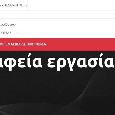
ΥΧΝΈΣ ΕΡΩΤΉΣΕΙΣ
ΓΟΡΊΑΣ
 ΜΕ ΕΜΆΣ
BLOG
ΕΠΙΚΟΙΝΩΝΊΑ
αφεία εργασία
Τα
γραφεία
εργασίας
αποτελούν
βασικό
στοιχείο
κάθε
επαγγε
σωστά
σχεδιασμένο
γραφείο
εργασίας
προσφέρει
άνετο
χώρο
εξοπλισμό,
βοηθώντας
στη
σωστή
οργάνωση
του
χώρου.
Στο
ClickForShop
θα
βρείτε
γραφεία
εργασίας
που
συνδυάζου
για
επαγγελματικά
γραφεία,
εταιρικούς
χώρους
αλλά
και
για
ε