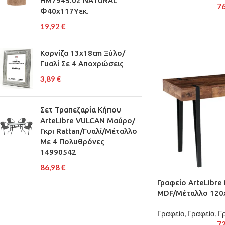
HM7945.02 NATURAL
7
Φ40x117Yεκ.
19,92
€
Κορνίζα 13x18cm Ξύλο/
Γυαλί Σε 4 Αποχρώσεις
3,89
€
Σετ Τραπεζαρία Κήπου
ArteLibre VULCAN Μαύρο/
Γκρι Rattan/Γυαλί/Μέταλλο
Με 4 Πολυθρόνες
14990542
86,98
€
Γραφείο ArteLibre
MDF/Μέταλλο 120
Γραφείο
,
Γραφεία
,
Γ
7