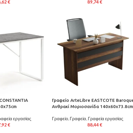
8,62
€
89,74
€
e CONSTANTIA
Γραφείο ArteLibre EASTCOTE Baroqu
60x75cm
Ανθρακί Μοριοσανίδα 140x60x73.8cm
ραφεία εργασίας
Γραφείο
,
Γραφεία
,
Γραφεία εργασίας
7,92
€
88,44
€