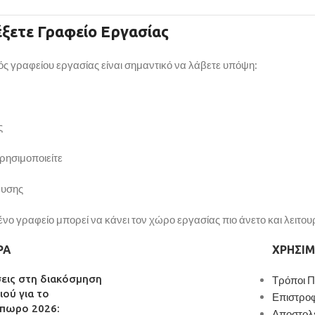
έξετε
Γραφείο
Εργασίας
ός
γραφείου
εργασίας
είναι
σημαντικό
να
λάβετε
υπόψη:
ς
ρησιμοποιείτε
ευσης
ένο
γραφείο
μπορεί
να
κάνει
τον
χώρο
εργασίας
πιο
άνετο
και
λειτου
ΡΑ
ΧΡΉΣΙΜ
σεις στη διακόσμηση
Τρόποι 
ιού για το
Επιστρο
πωρο 2026:
Αποστολ