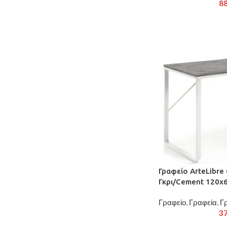
8
Γραφείο ArteLibr
Γκρι/Cement 120x
Γραφείο
,
Γραφεία
,
Γ
3