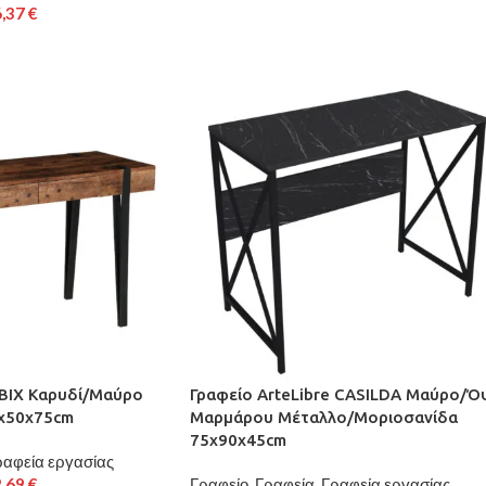
6,37
€
 BIX Καρυδί/Μαύρο
Γραφείο ArteLibre CASILDA Μαύρο/Ό
x50x75cm
Μαρμάρου Μέταλλο/Μοριοσανίδα
75x90x45cm
ραφεία εργασίας
2,69
€
Γραφείο
,
Γραφεία
,
Γραφεία εργασίας