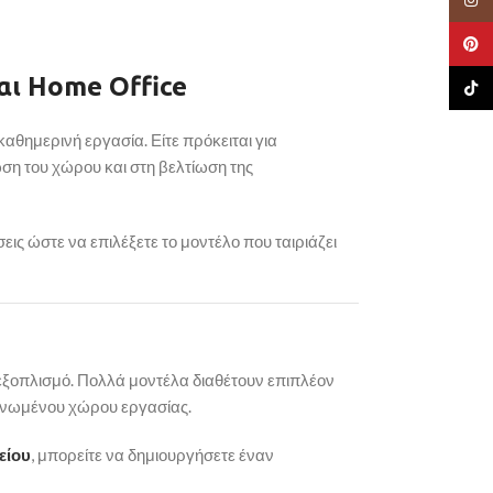
Pinte
αι
Home
Office
TikTo
καθημερινή
εργασία.
Είτε
πρόκειται
για
ωση
του
χώρου
και
στη
βελτίωση
της
σεις
ώστε
να
επιλέξετε
το
μοντέλο
που
ταιριάζει
εξοπλισμό.
Πολλά
μοντέλα
διαθέτουν
επιπλέον
ανωμένου
χώρου
εργασίας.
είου
,
μπορείτε
να
δημιουργήσετε
έναν