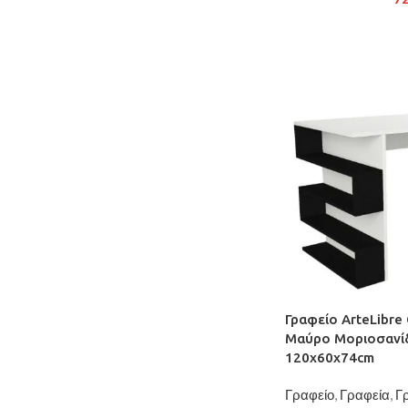
Γραφείο ArteLibr
Μαύρο Μοριοσανί
120x60x74cm
Γραφείο
,
Γραφεία
,
Γ