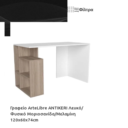
Φίλτρα
μφάνιση
9
12
18
24
Γραφείο ArteLibre ANTIKERI Λευκό/
Φυσικό Μοριοσανίδα/Μελαμίνη
120x60x74cm