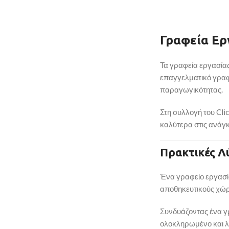
Γραφεία
Ερ
Τα
γραφεία
εργασία
επαγγελματικό
γρα
παραγωγικότητας.
Στη
συλλογή
του
Cli
καλύτερα
στις
ανάγ
Πρακτικές
Λ
Ένα
γραφείο
εργασ
αποθηκευτικούς
χώρ
Συνδυάζοντας
ένα
γ
ολοκληρωμένο
και
λ