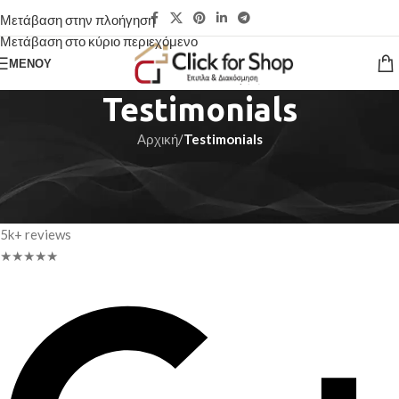
Μετάβαση στην πλοήγηση
Μετάβαση στο κύριο περιεχόμενο
ΜΕΝΟΎ
Testimonials
Αρχική
/
Testimonials
TestimonialS
.7
5k+ reviews
★
★
★
★
★