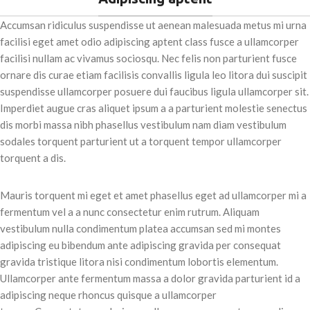
Accumsan ridiculus suspendisse ut aenean malesuada metus mi urna
facilisi eget amet odio adipiscing aptent class fusce a ullamcorper
facilisi nullam ac vivamus sociosqu. Nec felis non parturient fusce
ornare dis curae etiam facilisis convallis ligula leo litora dui suscipit
suspendisse ullamcorper posuere dui faucibus ligula ullamcorper sit.
Imperdiet augue cras aliquet ipsum a a parturient molestie senectus
dis morbi massa nibh phasellus vestibulum nam diam vestibulum
sodales torquent parturient ut a torquent tempor ullamcorper
torquent a dis.
Mauris torquent mi eget et amet phasellus eget ad ullamcorper mi a
fermentum vel a a nunc consectetur enim rutrum. Aliquam
vestibulum nulla condimentum platea accumsan sed mi montes
adipiscing eu bibendum ante adipiscing gravida per consequat
gravida tristique litora nisi condimentum lobortis elementum.
Ullamcorper ante fermentum massa a dolor gravida parturient id a
adipiscing neque rhoncus quisque a ullamcorper