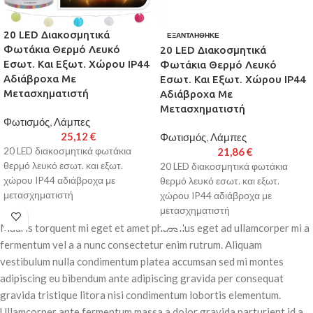
20 LED Διακοσμητικά
ΕΞΑΝΤΛΉΘΗΚΕ
Φωτάκια Θερμό Λευκό
20 LED Διακοσμητικά
Εσωτ. Και Εξωτ. Χώρου IP44
Φωτάκια Θερμό Λευκό
Αδιάβροχα Με
Εσωτ. Και Εξωτ. Χώρου IP44
Μετασχηματιστή
Αδιάβροχα Με
Μετασχηματιστή
Φωτισμός
,
Λάμπες
25,12
€
Φωτισμός
,
Λάμπες
20 LED διακοσμητικά φωτάκια
21,86
€
θερμό λευκό εσωτ. και εξωτ.
20 LED διακοσμητικά φωτάκια
χώρου IP44 αδιάβροχα με
θερμό λευκό εσωτ. και εξωτ.
μετασχηματιστή
χώρου IP44 αδιάβροχα με
μετασχηματιστή
Παράδοση σε 3-10 εργάσιμες
Mauris torquent mi eget et amet phasellus eget ad ullamcorper mi a
ημέρες
Παράδοση σε 3-10 εργάσιμες
fermentum vel a a nunc consectetur enim rutrum. Aliquam
ημέρες
vestibulum nulla condimentum platea accumsan sed mi montes
adipiscing eu bibendum ante adipiscing gravida per consequat
gravida tristique litora nisi condimentum lobortis elementum.
Ullamcorper ante fermentum massa a dolor gravida parturient id a