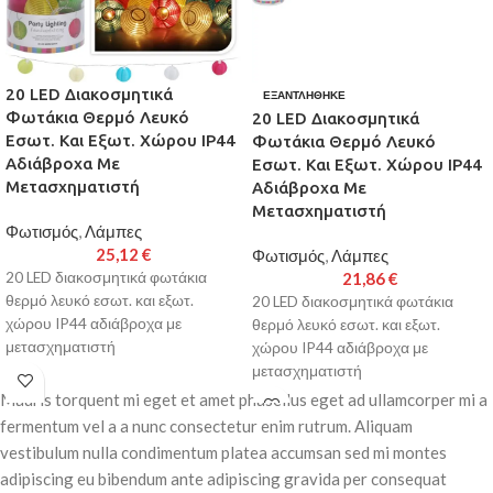
20 LED Διακοσμητικά
ΕΞΑΝΤΛΉΘΗΚΕ
Φωτάκια Θερμό Λευκό
20 LED Διακοσμητικά
Εσωτ. Και Εξωτ. Χώρου IP44
Φωτάκια Θερμό Λευκό
Αδιάβροχα Με
Εσωτ. Και Εξωτ. Χώρου IP44
Μετασχηματιστή
Αδιάβροχα Με
Μετασχηματιστή
Φωτισμός
,
Λάμπες
25,12
€
Φωτισμός
,
Λάμπες
20 LED διακοσμητικά φωτάκια
21,86
€
θερμό λευκό εσωτ. και εξωτ.
20 LED διακοσμητικά φωτάκια
χώρου IP44 αδιάβροχα με
θερμό λευκό εσωτ. και εξωτ.
μετασχηματιστή
χώρου IP44 αδιάβροχα με
μετασχηματιστή
Παράδοση σε 3-10 εργάσιμες
Mauris torquent mi eget et amet phasellus eget ad ullamcorper mi a
ημέρες
Παράδοση σε 3-10 εργάσιμες
fermentum vel a a nunc consectetur enim rutrum. Aliquam
ημέρες
vestibulum nulla condimentum platea accumsan sed mi montes
adipiscing eu bibendum ante adipiscing gravida per consequat