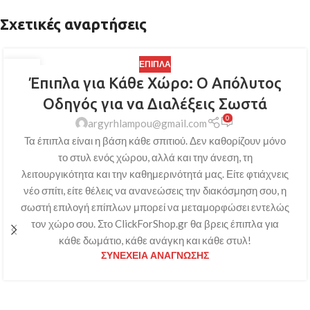
Σχετικές αναρτήσεις
ΈΠΙΠΛΑ
25
Έπιπλα για Κάθε Χώρο: Ο Απόλυτος
ΙΑΝ
Οδηγός για να Διαλέξεις Σωστά
0
argyrhlampou@gmail.com
Τα έπιπλα είναι η βάση κάθε σπιτιού. Δεν καθορίζουν μόνο
το στυλ ενός χώρου, αλλά και την άνεση, τη
λειτουργικότητα και την καθημερινότητά μας. Είτε φτιάχνεις
νέο σπίτι, είτε θέλεις να ανανεώσεις την διακόσμηση σου, η
σωστή επιλογή επίπλων μπορεί να μεταμορφώσει εντελώς
τον χώρο σου. Στο ClickForShop.gr θα βρεις έπιπλα για
κάθε δωμάτιο, κάθε ανάγκη και κάθε στυλ!
ΣΥΝΈΧΕΙΑ ΑΝΆΓΝΩΣΗΣ