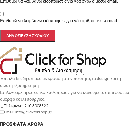
Επιθυμώ να λαμβάνω ειδοποιήσεις για νέα σχόλια μέσω email.
Επιθυμώ να λαμβάνω ειδοποιήσεις για νέα άρθρα μέσω email.
Έπιπλα & είδη σπιτιού με έμφαση στην ποιότητα, το design και τη
σωστή εξυπηρέτηση.
Επιλέγουμε προσεκτικά κάθε προϊόν για να κάνουμε το σπίτι σου πιο
όμορφο και λειτουργικό.
Τηλέφωνο: 210 3008522
Email: info@clickforshop.gr
ΠΡΌΣΦΑΤΑ ΆΡΘΡΑ