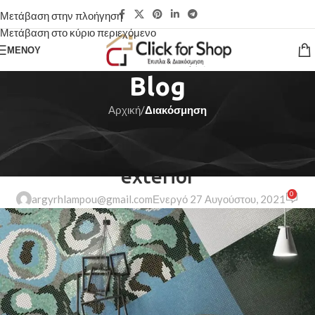
Μετάβαση στην πλοήγηση
Μετάβαση στο κύριο περιεχόμενο
ΜΕΝΟΎ
Blog
Αρχική
/
Διακόσμηση
ΔΙΑΚΌΣΜΗΣΗ
Creative water features and
exterior
0
argyrhlampou@gmail.com
Ενεργό 27 Αυγούστου, 2021