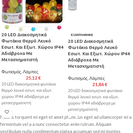
20 LED Διακοσμητικά
ΕΞΑΝΤΛΉΘΗΚΕ
Φωτάκια Θερμό Λευκό
20 LED Διακοσμητικά
Εσωτ. Και Εξωτ. Χώρου IP44
Φωτάκια Θερμό Λευκό
Αδιάβροχα Με
Εσωτ. Και Εξωτ. Χώρου IP44
Μετασχηματιστή
Αδιάβροχα Με
Μετασχηματιστή
Φωτισμός
,
Λάμπες
25,12
€
Φωτισμός
,
Λάμπες
20 LED διακοσμητικά φωτάκια
21,86
€
θερμό λευκό εσωτ. και εξωτ.
20 LED διακοσμητικά φωτάκια
χώρου IP44 αδιάβροχα με
θερμό λευκό εσωτ. και εξωτ.
μετασχηματιστή
χώρου IP44 αδιάβροχα με
μετασχηματιστή
Παράδοση σε 3-10 εργάσιμες
Mauris torquent mi eget et amet phasellus eget ad ullamcorper mi a
ημέρες
Παράδοση σε 3-10 εργάσιμες
fermentum vel a a nunc consectetur enim rutrum. Aliquam
ημέρες
vestibulum nulla condimentum platea accumsan sed mi montes