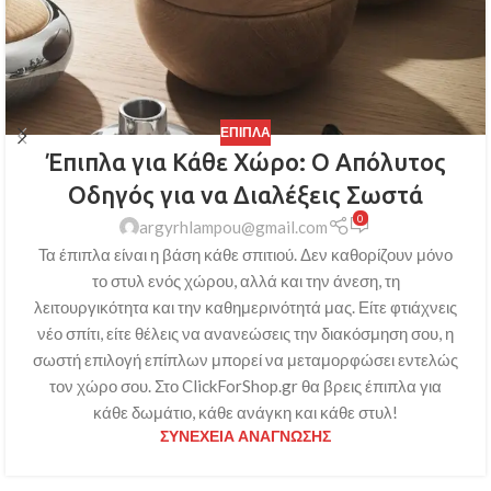
ΈΠΙΠΛΑ
Έπιπλα για Κάθε Χώρο: Ο Απόλυτος
Οδηγός για να Διαλέξεις Σωστά
0
argyrhlampou@gmail.com
Τα έπιπλα είναι η βάση κάθε σπιτιού. Δεν καθορίζουν μόνο
το στυλ ενός χώρου, αλλά και την άνεση, τη
λειτουργικότητα και την καθημερινότητά μας. Είτε φτιάχνεις
νέο σπίτι, είτε θέλεις να ανανεώσεις την διακόσμηση σου, η
σωστή επιλογή επίπλων μπορεί να μεταμορφώσει εντελώς
τον χώρο σου. Στο ClickForShop.gr θα βρεις έπιπλα για
κάθε δωμάτιο, κάθε ανάγκη και κάθε στυλ!
ΣΥΝΈΧΕΙΑ ΑΝΆΓΝΩΣΗΣ