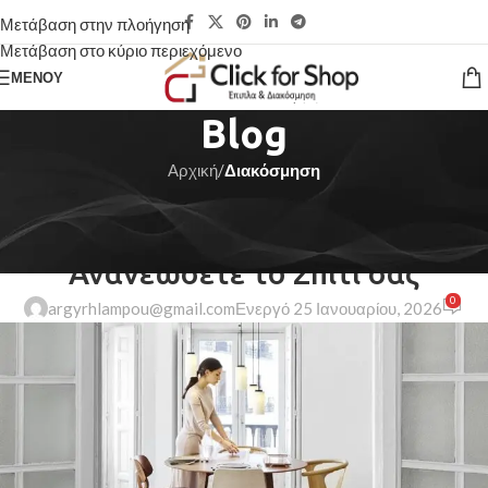
Μετάβαση στην πλοήγηση
Μετάβαση στο κύριο περιεχόμενο
ΜΕΝΟΎ
Blog
Αρχική
/
Διακόσμηση
ΔΙΑΚΌΣΜΗΣΗ
Διακόσμηση Ιδέες για να
Ανανεώσετε το Σπίτι σας
0
argyrhlampou@gmail.com
Ενεργό 25 Ιανουαρίου, 2026