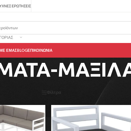
ΥΧΝΈΣ ΕΡΩΤΉΣΕΙΣ
ΓΟΡΊΑΣ
 ΜΕ ΕΜΆΣ
BLOG
ΕΠΙΚΟΙΝΩΝΊΑ
ΜΑΤΑ-ΜΑΞΙΛ
ερικός χώρος
/
ΥΦΑΣΜΑΤΑ-ΜΑΞΙΛΑΡΙΑ
/
ΥΦΑΣΜΑΤΑ-ΜΑΞΙΛΑΡΙΑ
Φίλτρα
18
24