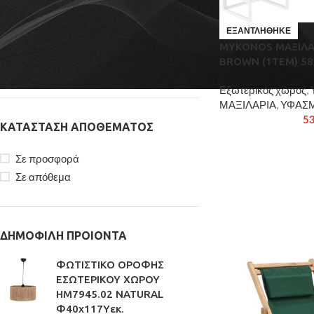
ΦΊΛΤΡΟ ΜΕ ΒΆΣΗ BRAND
ΕΞΑΝΤΛΉΘΗΚΕ
SIESTA
3
MYKONOS ΜΑΞΙΛΑΡ
BROWN (1ΤΕΜ) 58
ZITA PLUS
2
Εξωτερικός χώρος
,
ΜΑΞΙΛΑΡΙΑ
,
ΥΦΑΣΜ
5
ΚΑΤΆΣΤΑΣΗ ΑΠΟΘΈΜΑΤΟΣ
Σε προσφορά
Σε απόθεμα
ΔΗΜΟΦΙΛΗ ΠΡΟΙΟΝΤΑ
ΦΩΤΙΣΤΙΚΟ ΟΡΟΦΗΣ
ΕΣΩΤΕΡΙΚΟΥ ΧΩΡΟΥ
HM7945.02 NATURAL
Φ40x117Yεκ.