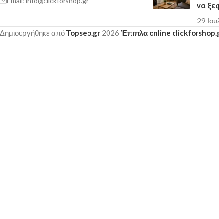
Email: info@clickforshop.gr
να ξε
29 Ιου
Δημιουργήθηκε από
Topseo.gr
2026
Έπιπλα online clickforshop.