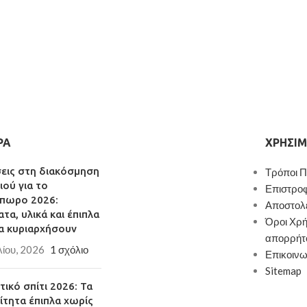
ΡΑ
ΧΡΉΣΙΜ
σεις στη διακόσμηση
Τρόποι 
ιού για το
Επιστρο
πωρο 2026:
Αποστολ
τα, υλικά και έπιπλα
Όροι Χρή
α κυριαρχήσουν
απορρήτ
λίου, 2026
1 σχόλιο
Επικοινω
Sitemap
ικό σπίτι 2026: Τα
ίτητα έπιπλα χωρίς