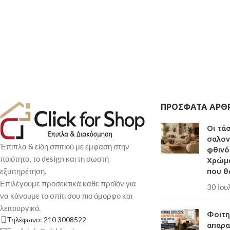
ΠΡΌΣΦΑΤΑ ΆΡΘ
Οι τά
σαλον
Έπιπλα & είδη σπιτιού με έμφαση στην
φθινό
ποιότητα, το design και τη σωστή
Χρώμα
εξυπηρέτηση.
που θ
Επιλέγουμε προσεκτικά κάθε προϊόν για
30 Ιου
να κάνουμε το σπίτι σου πιο όμορφο και
λειτουργικό.
Φοιτητ
Τηλέφωνο: 210 3008522
απαρα