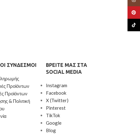
Pinte
TikTo
ΟΙ ΣΎΝΔΕΣΜΟΙ
ΒΡΕΊΤΕ ΜΑΣ ΣΤΑ
SOCIAL MEDIA
Πληρωμής
Instagram
φές Προϊόντων
Facebook
ές Προϊόντων
X (Twitter)
σης & Πολιτική
Pinterest
ου
TikTok
νία
Google
Blog