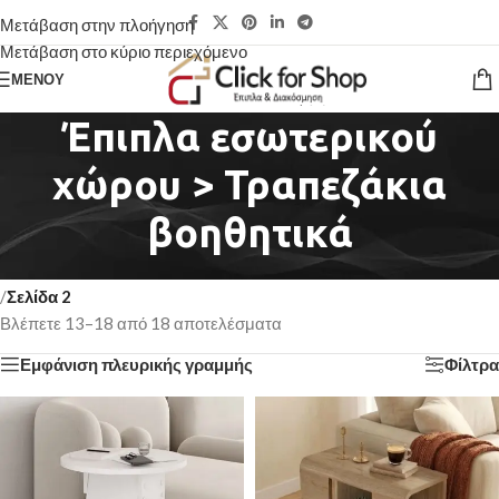
Μετάβαση στην πλοήγηση
Μετάβαση στο κύριο περιεχόμενο
ΜΕΝΟΎ
Έπιπλα εσωτερικού
χώρου > Τραπεζάκια
βοηθητικά
Αρχική σελίδα
/
Έπιπλα εσωτερικού χώρου > Τραπεζάκια βοηθητικά
/
Σελίδα 2
Βλέπετε 13–18 από 18 αποτελέσματα
Εμφάνιση πλευρικής γραμμής
Φίλτρα