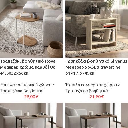
Τραπεζάκι βοηθητικό Roya
Τραπεζάκι βοηθητικό Silvanus
Megapap χρώμα καρυδί Ud
Megapap χρώμα travertine
41,5x32x56εκ.
51×17,5×49εκ.
Έπιπλα εσωτερικού χώρου >
Έπιπλα εσωτερικού χώρου >
Τραπεζάκια βοηθητικά
Τραπεζάκια βοηθητικά
29,00
€
21,90
€