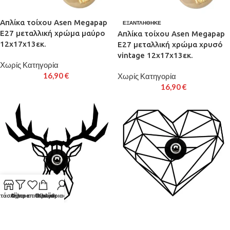
Απλίκα τοίχου Asen Megapap
ΕΞΑΝΤΛΉΘΗΚΕ
E27 μεταλλική χρώμα μαύρο
Απλίκα τοίχου Asen Megapap
12x17x13εκ.
E27 μεταλλική χρώμα χρυσό
vintage 12x17x13εκ.
Χωρίς Κατηγορία
16,90
€
Χωρίς Κατηγορία
16,90
€
τάστημα
Λίστα επιθυμιών
Φίλτρα
Ο λογαριασμός μου
Καλάθι
Απλίκα τοίχου Heart Megapap
ΕΞΑΝΤΛΉΘΗΚΕ
E27 MDF χρώμα μαύρο
Απλίκα τοίχου Deer Megapap