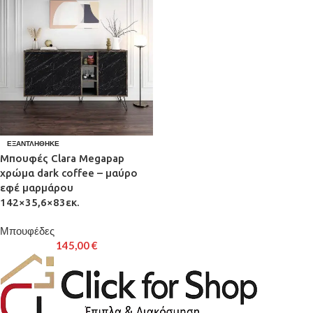
ΕΞΑΝΤΛΉΘΗΚΕ
Μπουφές Clara Megapap
χρώμα dark coffee – μαύρο
εφέ μαρμάρου
142×35,6×83εκ.
Μπουφέδες
145,00
€