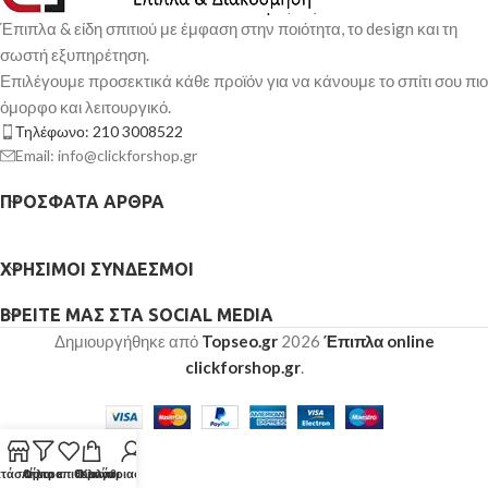
Έπιπλα & είδη σπιτιού με έμφαση στην ποιότητα, το design και τη
σωστή εξυπηρέτηση.
Επιλέγουμε προσεκτικά κάθε προϊόν για να κάνουμε το σπίτι σου πιο
όμορφο και λειτουργικό.
Τηλέφωνο: 210 3008522
Email: info@clickforshop.gr
ΠΡΌΣΦΑΤΑ ΆΡΘΡΑ
ΧΡΉΣΙΜΟΙ ΣΎΝΔΕΣΜΟΙ
ΒΡΕΊΤΕ ΜΑΣ ΣΤΑ SOCIAL MEDIA
Δημιουργήθηκε από
Topseo.gr
2026
Έπιπλα online
clickforshop.gr
.
τάστημα
Λίστα επιθυμιών
Φίλτρα
Ο λογαριασμός μου
Καλάθι